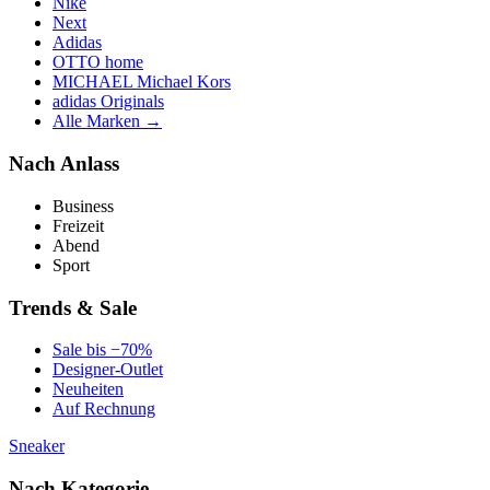
Nike
Next
Adidas
OTTO home
MICHAEL Michael Kors
adidas Originals
Alle Marken →
Nach Anlass
Business
Freizeit
Abend
Sport
Trends & Sale
Sale bis −70%
Designer-Outlet
Neuheiten
Auf Rechnung
Sneaker
Nach Kategorie