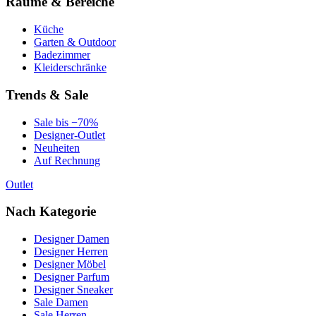
Räume & Bereiche
Küche
Garten & Outdoor
Badezimmer
Kleiderschränke
Trends & Sale
Sale bis −70%
Designer-Outlet
Neuheiten
Auf Rechnung
Outlet
Nach Kategorie
Designer Damen
Designer Herren
Designer Möbel
Designer Parfum
Designer Sneaker
Sale Damen
Sale Herren