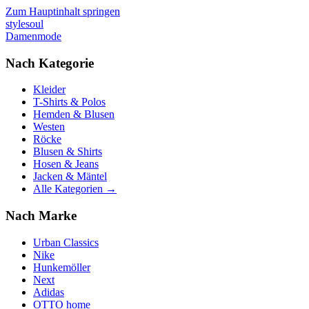
Zum Hauptinhalt springen
stylesoul
Damenmode
Nach Kategorie
Kleider
T-Shirts & Polos
Hemden & Blusen
Westen
Röcke
Blusen & Shirts
Hosen & Jeans
Jacken & Mäntel
Alle Kategorien →
Nach Marke
Urban Classics
Nike
Hunkemöller
Next
Adidas
OTTO home