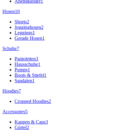
Abendkleider
1
Hosen
10
Shorts
2
Jogginghosen
2
Leggings
1
Gerade Hosen
1
Schuhe
7
Pantoletten
3
Hausschuhe
1
Pumps
1
Boots & Stiefel
1
Sandalen
1
Hoodies
7
Cropped Hoodies
2
Accessoires
5
Kappen & Caps
3
Gürtel
2