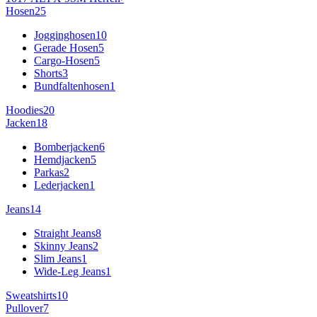
Hosen
25
Jogginghosen
10
Gerade Hosen
5
Cargo-Hosen
5
Shorts
3
Bundfaltenhosen
1
Hoodies
20
Jacken
18
Bomberjacken
6
Hemdjacken
5
Parkas
2
Lederjacken
1
Jeans
14
Straight Jeans
8
Skinny Jeans
2
Slim Jeans
1
Wide-Leg Jeans
1
Sweatshirts
10
Pullover
7