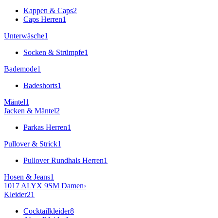
Kappen & Caps
2
Caps Herren
1
Unterwäsche
1
Socken & Strümpfe
1
Bademode
1
Badeshorts
1
Mäntel
1
Jacken & Mäntel
2
Parkas Herren
1
Pullover & Strick
1
Pullover Rundhals Herren
1
Hosen & Jeans
1
1017 ALYX 9SM
Damen
›
Kleider
21
Cocktailkleider
8