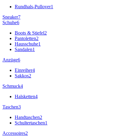
Rundhals-Pullover
1
Sneaker
7
Schuhe
6
Boots & Stiefel
2
Pantoletten
2
Hausschuhe
1
Sandalen
1
Anzüge
6
Einreiher
4
Sakkos
2
Schmuck
4
Halsketten
4
Taschen
3
Handtaschen
2
Schultertaschen
1
Accessoires
2