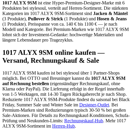
1017 ALYX 9SM
ist eine
Hyper-Premium-Designer-Marke
mit
6
Produkten bei stylesoul, verteilt auf
Herren-Sortiment
.
Die stärksten
Kategorien im
1017 ALYX 9SM
-Sortiment sind
Jacken & Mäntel
(
3
Produkte)
,
Pullover & Strick
(
1
Produkte)
und
Hosen & Jeans
(
1
Produkte)
.
Preisspanne von ca.
140
€ bis
1100
€ — je nach
Modell und Kategorie.
Bei Premium-Marken wie 1017 ALYX 9SM
lohnt sich der Investment-Gedanke: hochwertige Materialien und
längere Lebensdauer pro Tragezyklus.
1017 ALYX 9SM
online kaufen —
Versand, Rechnungskauf & Sale
1017 ALYX 9SM
kaufen ist bei stylesoul über
1 Partner-Shops
möglich
. Bei OTTO und Breuninger kannst du
1017 ALYX 9SM
auf Rechnung bestellen
(eigenständiger Rechnungskauf, ohne
Klarna oder PayPal). Die Lieferung erfolgt in der Regel innerhalb
von 1-5 Werktagen, mit 14-30 Tagen Rückgaberecht je nach Shop.
Reduzierte
1017 ALYX 9SM
-Produkte findest du saisonal bei Black
Friday, Summer Sale und Winter Sale im
Designer-Outlet
.
Bei
Premium-Marken sind Reduzierungen typisch 30-50 % bei großen
Sale-Aktionen.
Für Details zu Rechnungskauf-Konditionen, Schufa-
Prüfung und Neukunden-Limits:
Rechnungskauf-Hub
. Mehr
1017
ALYX 9SM
-Sortiment im
Herren
-Hub
.