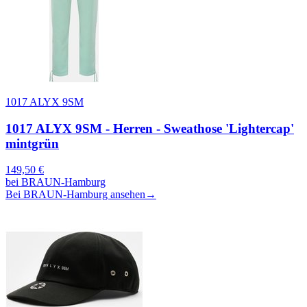
1017 ALYX 9SM
1017 ALYX 9SM - Herren - Sweathose 'Lightercap'
mintgrün
149,50
€
bei
BRAUN-Hamburg
Bei BRAUN-Hamburg ansehen
→