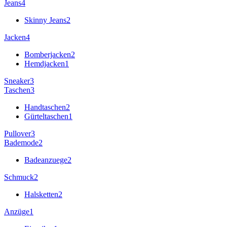
Jeans
4
Skinny Jeans
2
Jacken
4
Bomberjacken
2
Hemdjacken
1
Sneaker
3
Taschen
3
Handtaschen
2
Gürteltaschen
1
Pullover
3
Bademode
2
Badeanzuege
2
Schmuck
2
Halsketten
2
Anzüge
1