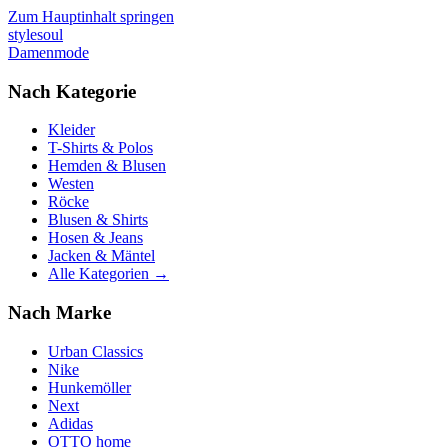
Zum Hauptinhalt springen
stylesoul
Damenmode
Nach Kategorie
Kleider
T-Shirts & Polos
Hemden & Blusen
Westen
Röcke
Blusen & Shirts
Hosen & Jeans
Jacken & Mäntel
Alle Kategorien →
Nach Marke
Urban Classics
Nike
Hunkemöller
Next
Adidas
OTTO home