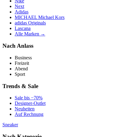
Nike
Next
Adidas
MICHAEL Michael Kors
adidas Originals
Lascana
Alle Marken →
Nach Anlass
Business
Freizeit
Abend
Sport
Trends & Sale
Sale bis −70%
Designer-Outlet
Neuheiten
Auf Rechnung
Sneaker
Nach Kategorie