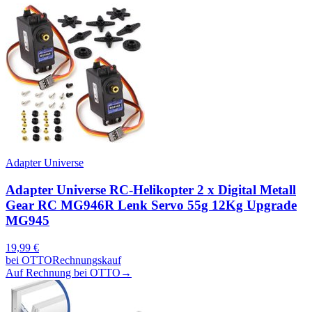
Adapter Universe
Adapter Universe RC-Helikopter 2 x Digital Metall
Gear RC MG946R Lenk Servo 55g 12Kg Upgrade
MG945
19,99
€
bei
OTTO
Rechnungskauf
Auf Rechnung bei OTTO
→