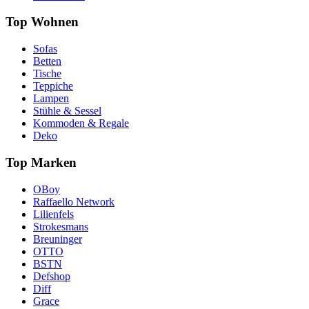
Top Wohnen
Sofas
Betten
Tische
Teppiche
Lampen
Stühle & Sessel
Kommoden & Regale
Deko
Top Marken
OBoy
Raffaello Network
Lilienfels
Strokesmans
Breuninger
OTTO
BSTN
Defshop
Diff
Grace