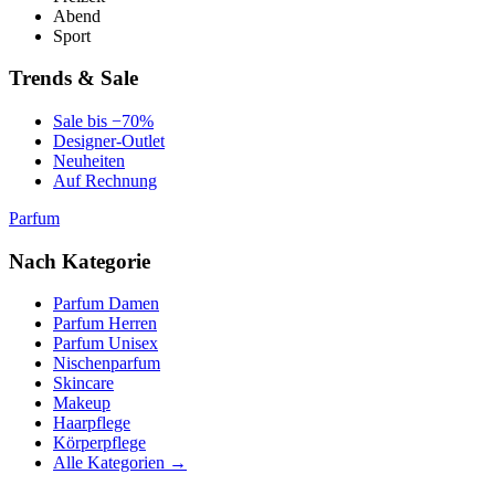
Abend
Sport
Trends & Sale
Sale bis −70%
Designer-Outlet
Neuheiten
Auf Rechnung
Parfum
Nach Kategorie
Parfum Damen
Parfum Herren
Parfum Unisex
Nischenparfum
Skincare
Makeup
Haarpflege
Körperpflege
Alle Kategorien →