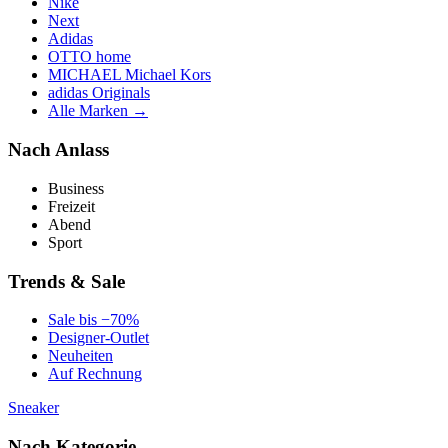
Nike
Next
Adidas
OTTO home
MICHAEL Michael Kors
adidas Originals
Alle Marken →
Nach Anlass
Business
Freizeit
Abend
Sport
Trends & Sale
Sale bis −70%
Designer-Outlet
Neuheiten
Auf Rechnung
Sneaker
Nach Kategorie