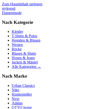
Zum Hauptinhalt springen
stylesoul
Damenmode
Nach Kategorie
Kleider
T-Shirts & Polos
Hemden & Blusen
Westen
Röcke
Blusen & Shirts
Hosen & Jeans
Jacken & Mäntel
Alle Kategorien →
Nach Marke
Urban Classics
Nike
Hunkemöller
Next
Adidas
OTTO home