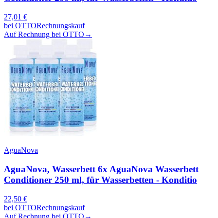
27,01
€
bei
OTTO
Rechnungskauf
Auf Rechnung bei OTTO
→
AguaNova
AguaNova, Wasserbett 6x AguaNova Wasserbett
Conditioner 250 ml, für Wasserbetten - Konditio
22,50
€
bei
OTTO
Rechnungskauf
Auf Rechnung bei OTTO
→