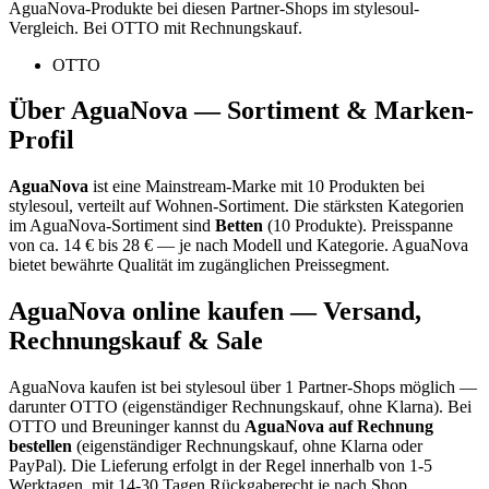
AguaNova
-Produkte bei diesen Partner-Shops im stylesoul-
Vergleich. Bei OTTO mit Rechnungskauf.
OTTO
Über
AguaNova
— Sortiment & Marken-
Profil
AguaNova
ist eine
Mainstream-Marke
mit
10
Produkten bei
stylesoul, verteilt auf
Wohnen-Sortiment
.
Die stärksten Kategorien
im
AguaNova
-Sortiment sind
Betten
(
10
Produkte)
.
Preisspanne
von ca.
14
€ bis
28
€ — je nach Modell und Kategorie.
AguaNova
bietet bewährte Qualität im zugänglichen Preissegment.
AguaNova
online kaufen — Versand,
Rechnungskauf & Sale
AguaNova
kaufen ist bei stylesoul über
1 Partner-Shops
möglich
—
darunter
OTTO (eigenständiger Rechnungskauf, ohne Klarna)
. Bei
OTTO und Breuninger kannst du
AguaNova
auf Rechnung
bestellen
(eigenständiger Rechnungskauf, ohne Klarna oder
PayPal). Die Lieferung erfolgt in der Regel innerhalb von 1-5
Werktagen, mit 14-30 Tagen Rückgaberecht je nach Shop.