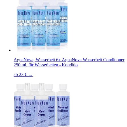
AguaNova, Wasserbett 6x AguaNova Wasserbett Conditioner
250 ml, für Wasserbetten - Konditio
ab 23 € →