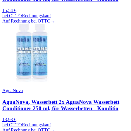
15,54
€
bei
OTTO
Rechnungskauf
Auf Rechnung bei OTTO
→
AguaNova
AguaNova, Wasserbett 2x AguaNova Wasserbett
Conditioner 250 ml, für Wasserbetten - Konditio
13,93
€
bei
OTTO
Rechnungskauf
Auf Rechnung bei OTTO
→