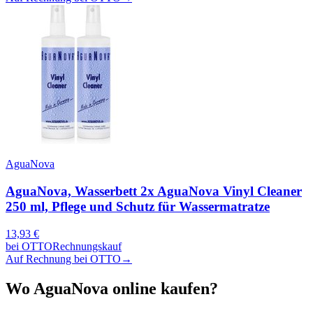
AguaNova
AguaNova, Wasserbett 2x AguaNova Vinyl Cleaner
250 ml, Pflege und Schutz für Wassermatratze
13,93
€
bei
OTTO
Rechnungskauf
Auf Rechnung bei OTTO
→
Wo
AguaNova
online kaufen?