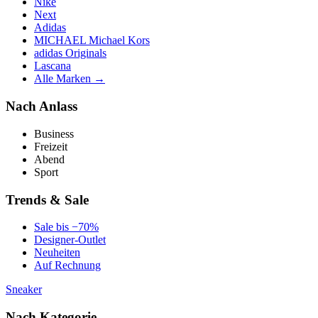
Nike
Next
Adidas
MICHAEL Michael Kors
adidas Originals
Lascana
Alle Marken →
Nach Anlass
Business
Freizeit
Abend
Sport
Trends & Sale
Sale bis −70%
Designer-Outlet
Neuheiten
Auf Rechnung
Sneaker
Nach Kategorie