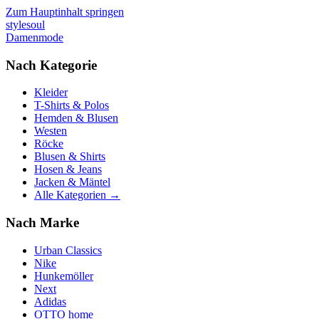
Zum Hauptinhalt springen
stylesoul
Damenmode
Nach Kategorie
Kleider
T-Shirts & Polos
Hemden & Blusen
Westen
Röcke
Blusen & Shirts
Hosen & Jeans
Jacken & Mäntel
Alle Kategorien →
Nach Marke
Urban Classics
Nike
Hunkemöller
Next
Adidas
OTTO home