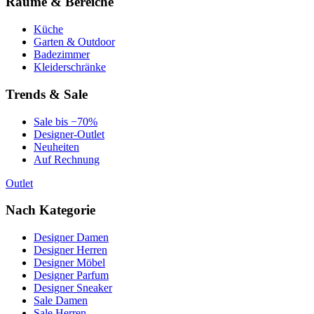
Räume & Bereiche
Küche
Garten & Outdoor
Badezimmer
Kleiderschränke
Trends & Sale
Sale bis −70%
Designer-Outlet
Neuheiten
Auf Rechnung
Outlet
Nach Kategorie
Designer Damen
Designer Herren
Designer Möbel
Designer Parfum
Designer Sneaker
Sale Damen
Sale Herren