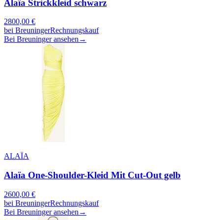
Alaïa Strickkleid schwarz
2800,00
€
bei
Breuninger
Rechnungskauf
Bei Breuninger ansehen
→
ALAÏA
Alaïa One-Shoulder-Kleid Mit Cut-Out gelb
2600,00
€
bei
Breuninger
Rechnungskauf
Bei Breuninger ansehen
→