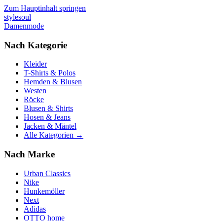
Zum Hauptinhalt springen
stylesoul
Damenmode
Nach Kategorie
Kleider
T-Shirts & Polos
Hemden & Blusen
Westen
Röcke
Blusen & Shirts
Hosen & Jeans
Jacken & Mäntel
Alle Kategorien →
Nach Marke
Urban Classics
Nike
Hunkemöller
Next
Adidas
OTTO home