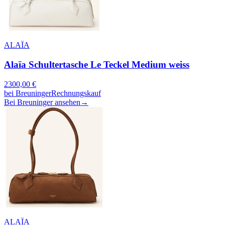
ALAÏA
Alaïa Schultertasche Le Teckel Medium weiss
2300,00
€
bei
Breuninger
Rechnungskauf
Bei Breuninger ansehen
→
ALAÏA