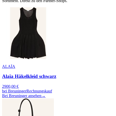
Sortiment. Direkt zu den Partner-Shops.
ALAÏA
Alaïa Häkelkleid schwarz
2900,00
€
bei
Breuninger
Rechnungskauf
Bei Breuninger ansehen
→