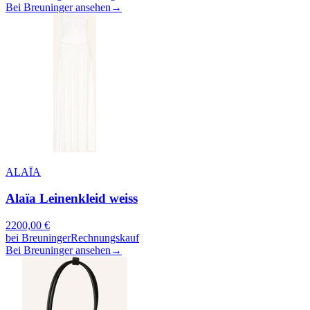
Bei Breuninger ansehen
→
ALAÏA
Alaïa Leinenkleid weiss
2200,00
€
bei
Breuninger
Rechnungskauf
Bei Breuninger ansehen
→