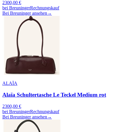
2300,00
€
bei
Breuninger
Rechnungskauf
Bei Breuninger ansehen
→
ALAÏA
Alaïa Schultertasche Le Teckel Medium rot
2300,00
€
bei
Breuninger
Rechnungskauf
Bei Breuninger ansehen
→