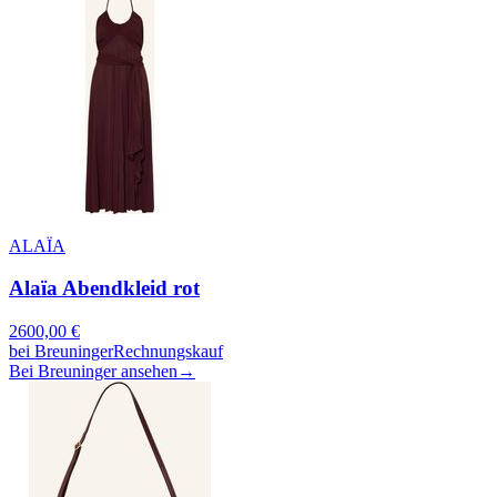
ALAÏA
Alaïa Abendkleid rot
2600,00
€
bei
Breuninger
Rechnungskauf
Bei Breuninger ansehen
→