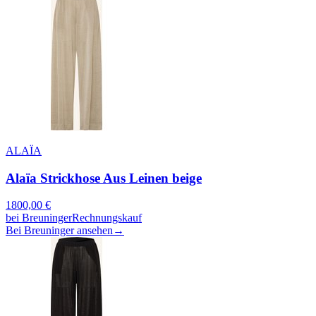
ALAÏA
Alaïa Strickhose Aus Leinen beige
1800,00
€
bei
Breuninger
Rechnungskauf
Bei Breuninger ansehen
→