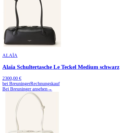
ALAÏA
Alaïa Schultertasche Le Teckel Medium schwarz
2300,00
€
bei
Breuninger
Rechnungskauf
Bei Breuninger ansehen
→