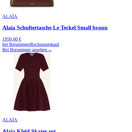
ALAÏA
Alaïa Schultertasche Le Teckel Small braun
1950,00
€
bei
Breuninger
Rechnungskauf
Bei Breuninger ansehen
→
ALAÏA
Alaïa Kleid Skater rot