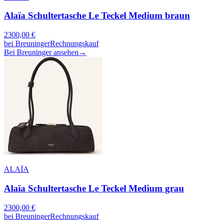
Alaïa Schultertasche Le Teckel Medium braun
2300,00
€
bei
Breuninger
Rechnungskauf
Bei Breuninger ansehen
→
ALAÏA
Alaïa Schultertasche Le Teckel Medium grau
2300,00
€
bei
Breuninger
Rechnungskauf