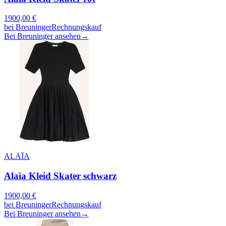
1900,00
€
bei
Breuninger
Rechnungskauf
Bei Breuninger ansehen
→
ALAÏA
Alaïa Kleid Skater schwarz
1900,00
€
bei
Breuninger
Rechnungskauf
Bei Breuninger ansehen
→