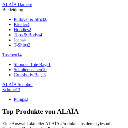
ALAÏA
Damen
›
Bekleidung
Pullover & Strick
6
Kleider
4
Hoodies
2
Tops & Bodys
4
Jeans
4
T-Shirts
2
Taschen
14
Shopper Tote Bags
1
Schultertaschen
10
Crossbody Bags
3
ALAÏA
Schuhe
›
Schuhe
13
Pumps
2
Top-Produkte von
ALAÏA
Eine Auswahl aktueller
ALAÏA
-Produkte aus dem stylesoul-