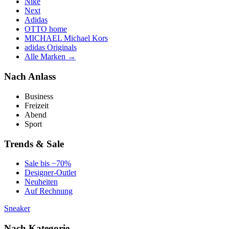
Nike
Next
Adidas
OTTO home
MICHAEL Michael Kors
adidas Originals
Alle Marken →
Nach Anlass
Business
Freizeit
Abend
Sport
Trends & Sale
Sale bis −70%
Designer-Outlet
Neuheiten
Auf Rechnung
Sneaker
Nach Kategorie