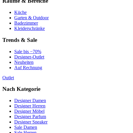
Räume & Bereiche
Küche
Garten & Outdoor
Badezimmer
Kleiderschränke
Trends & Sale
Sale bis −70%
Designer-Outlet
Neuheiten
Auf Rechnung
Outlet
Nach Kategorie
Designer Damen
Designer Herren
Designer Möbel
Designer Parfum
Designer Sneaker
Sale Damen
Sale Herren