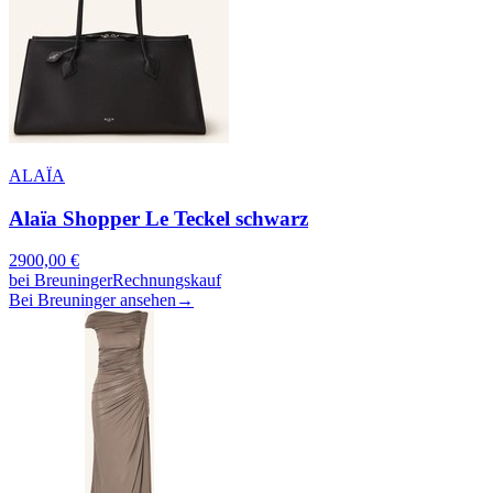
ALAÏA
Alaïa Shopper Le Teckel schwarz
2900,00
€
bei
Breuninger
Rechnungskauf
Bei Breuninger ansehen
→