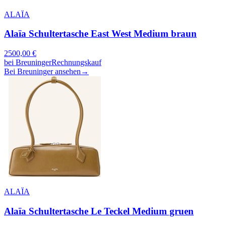
ALAÏA
Alaïa Schultertasche East West Medium braun
2500,00
€
bei
Breuninger
Rechnungskauf
Bei Breuninger ansehen
→
ALAÏA
Alaïa Schultertasche Le Teckel Medium gruen