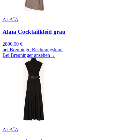
ALAÏA
Alaïa Cocktailkleid grau
2800,00
€
bei
Breuninger
Rechnungskauf
Bei Breuninger ansehen
→
ALAÏA