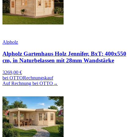
Alpholz
Alpholz Gartenhaus Holz Jennifer, BxT: 400x550
cm, in Naturbelassen mit 28mm Wandstärke
3269,00
€
bei
OTTO
Rechnungskauf
Auf Rechnung bei OTTO
→