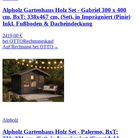
Alpholz Gartenhaus Holz Set - Gabriel 300 x 400
cm, BxT: 338x467 cm, (Set), in Imprägniert (Pinie)
Inkl. Fußboden & Dacheindeckung
2419,00
€
bei
OTTO
Rechnungskauf
Auf Rechnung bei OTTO
→
Alpholz
Alpholz Gartenhaus Holz Set - Palermo, BxT: