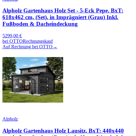
Alpholz Gartenhaus Holz Set - 5-Eck Pepe, BxT:
618x462 cm, (Set), in Imprägniert (Grau) Inkl.
Fußboden & Dacheindeckung
5299,00
€
bei
OTTO
Rechnungskauf
Auf Rechnung bei OTTO
→
Alpholz
Alpholz Gartenhaus Holz Lausitz, BxT: 440x440