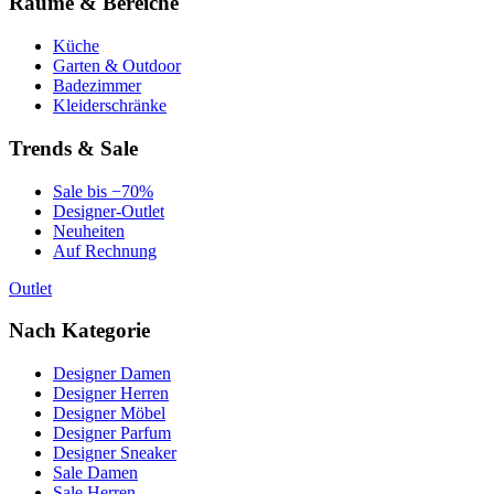
Räume & Bereiche
Küche
Garten & Outdoor
Badezimmer
Kleiderschränke
Trends & Sale
Sale bis −70%
Designer-Outlet
Neuheiten
Auf Rechnung
Outlet
Nach Kategorie
Designer Damen
Designer Herren
Designer Möbel
Designer Parfum
Designer Sneaker
Sale Damen
Sale Herren