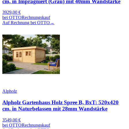
cm, in Imprägniert (Grau) mit 40mm Wandstärke
3929,00
€
bei
OTTO
Rechnungskauf
Auf Rechnung bei OTTO
→
Alpholz
Alpholz Gartenhaus Holz Spree B, BxT: 520x420
cm, in Naturbelassen mit 28mm Wandstärke
3549,00
€
bei
OTTO
Rechnungskauf