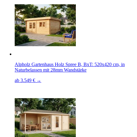
Alpholz Gartenhaus Holz Spree B, BxT: 520x420 cm, in
Naturbelassen mit 28mm Wandstärke
ab 3.549 € →