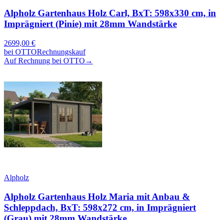
Alpholz Gartenhaus Holz Carl, BxT: 598x330 cm, in
Imprägniert (Pinie) mit 28mm Wandstärke
2699,00
€
bei
OTTO
Rechnungskauf
Auf Rechnung bei OTTO
→
Alpholz
Alpholz Gartenhaus Holz Maria mit Anbau &
Schleppdach, BxT: 598x272 cm, in Imprägniert
(Grau) mit 28mm Wandstärke