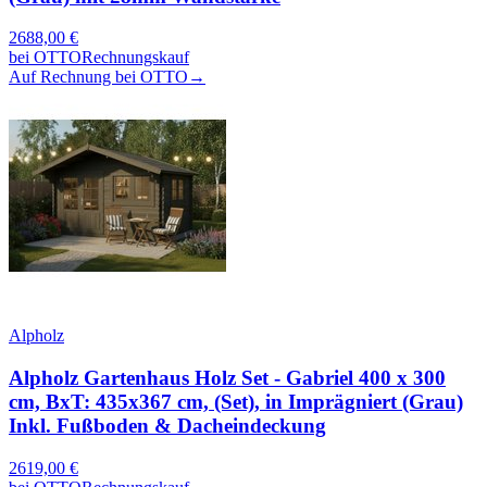
2688,00
€
bei
OTTO
Rechnungskauf
Auf Rechnung bei OTTO
→
Alpholz
Alpholz Gartenhaus Holz Set - Gabriel 400 x 300
cm, BxT: 435x367 cm, (Set), in Imprägniert (Grau)
Inkl. Fußboden & Dacheindeckung
2619,00
€