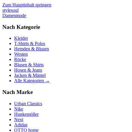
Zum Hauptinhalt springen
stylesoul
Damenmode
Nach Kategorie
Kleider
T-Shirts & Polos
Hemden & Blusen
Westen
Röcke
Blusen & Shirts
Hosen & Jeans
Jacken & Mäntel
Alle Kategorien →
Nach Marke
Urban Classics
Nike
Hunkemöller
Next
Adidas
OTTO home