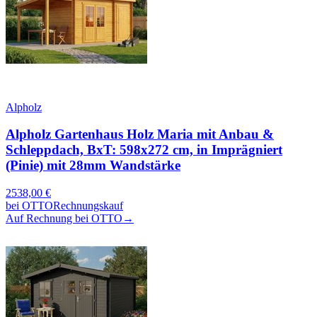
Alpholz
Alpholz Gartenhaus Holz Maria mit Anbau &
Schleppdach, BxT: 598x272 cm, in Imprägniert
(Pinie) mit 28mm Wandstärke
2538,00
€
bei
OTTO
Rechnungskauf
Auf Rechnung bei OTTO
→