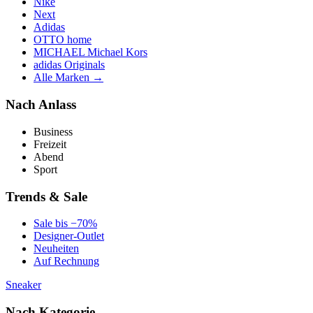
Nike
Next
Adidas
OTTO home
MICHAEL Michael Kors
adidas Originals
Alle Marken →
Nach Anlass
Business
Freizeit
Abend
Sport
Trends & Sale
Sale bis −70%
Designer-Outlet
Neuheiten
Auf Rechnung
Sneaker
Nach Kategorie