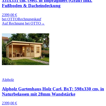
331x331 cm, (Set), in Imprägniert (Grau) Inkl.
Fußboden & Dacheindeckung
2399,00
€
bei
OTTO
Rechnungskauf
Auf Rechnung bei OTTO
→
Alpholz
Alpholz Gartenhaus Holz Carl, BxT: 598x330 cm, in
Naturbelassen mit 28mm Wandstärke
2399,00
€