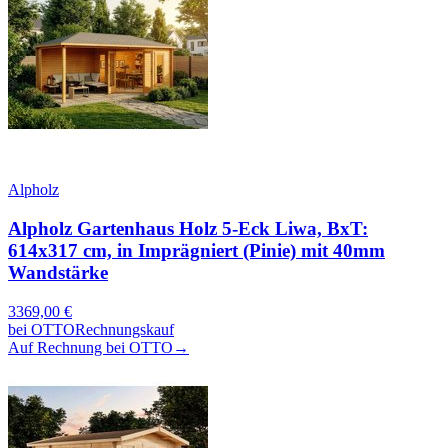
Alpholz
Alpholz Gartenhaus Holz 5-Eck Liwa, BxT:
614x317 cm, in Imprägniert (Pinie) mit 40mm
Wandstärke
3369,00
€
bei
OTTO
Rechnungskauf
Auf Rechnung bei OTTO
→