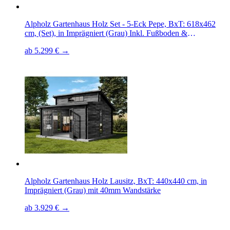
Alpholz Gartenhaus Holz Set - 5-Eck Pepe, BxT: 618x462
cm, (Set), in Imprägniert (Grau) Inkl. Fußboden &
Dacheindeckung
ab 5.299 € →
Alpholz Gartenhaus Holz Lausitz, BxT: 440x440 cm, in
Imprägniert (Grau) mit 40mm Wandstärke
ab 3.929 € →