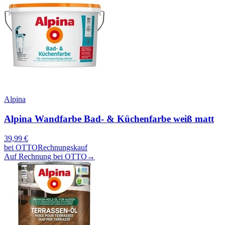
Alpina
Alpina Wandfarbe Bad- & Küchenfarbe weiß matt
39,99
€
bei
OTTO
Rechnungskauf
Auf Rechnung bei OTTO
→