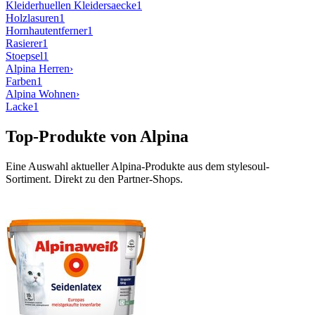
Kleiderhuellen Kleidersaecke
1
Holzlasuren
1
Hornhautentferner
1
Rasierer
1
Stoepsel
1
Alpina
Herren
›
Farben
1
Alpina
Wohnen
›
Lacke
1
Top-Produkte von
Alpina
Eine Auswahl aktueller
Alpina
-Produkte aus dem stylesoul-
Sortiment. Direkt zu den Partner-Shops.