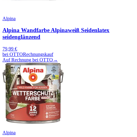
Alpina
Alpina Wandfarbe Alpinaweiß Seidenlatex
seidenglänzend
79,99
€
bei
OTTO
Rechnungskauf
Auf Rechnung bei OTTO
→
Alpina