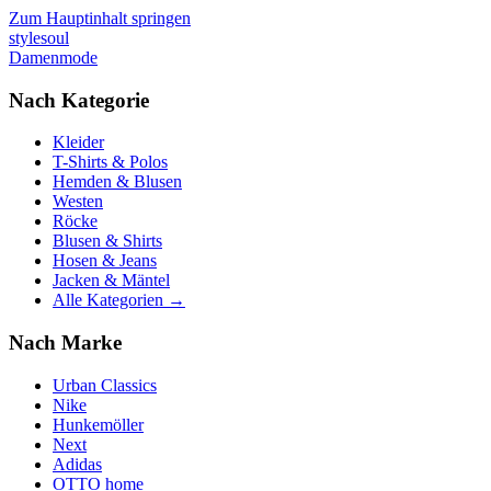
Zum Hauptinhalt springen
stylesoul
Damenmode
Nach Kategorie
Kleider
T-Shirts & Polos
Hemden & Blusen
Westen
Röcke
Blusen & Shirts
Hosen & Jeans
Jacken & Mäntel
Alle Kategorien →
Nach Marke
Urban Classics
Nike
Hunkemöller
Next
Adidas
OTTO home