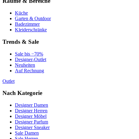
Räume & Bereiche
Küche
Garten & Outdoor
Badezimmer
Kleiderschränke
Trends & Sale
Sale bis −70%
Designer-Outlet
Neuheiten
Auf Rechnung
Outlet
Nach Kategorie
Designer Damen
Designer Herren
Designer Möbel
Designer Parfum
Designer Sneaker
Sale Damen
Sale Herren