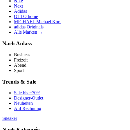
Nike
Next
Adidas
OTTO home
MICHAEL Michael Kors
adidas Originals
Alle Marken →
Nach Anlass
Business
Freizeit
Abend
Sport
Trends & Sale
Sale bis −70%
Designer-Outlet
Neuheiten
Auf Rechnung
Sneaker
Nach Kategorie