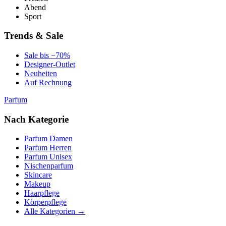
Abend
Sport
Trends & Sale
Sale bis −70%
Designer-Outlet
Neuheiten
Auf Rechnung
Parfum
Nach Kategorie
Parfum Damen
Parfum Herren
Parfum Unisex
Nischenparfum
Skincare
Makeup
Haarpflege
Körperpflege
Alle Kategorien →