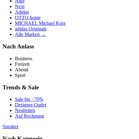
Nike
Next
Adidas
OTTO home
MICHAEL Michael Kors
adidas Originals
Alle Marken →
Nach Anlass
Business
Freizeit
Abend
Sport
Trends & Sale
Sale bis −70%
Designer-Outlet
Neuheiten
Auf Rechnung
Sneaker
Nach Kategorie