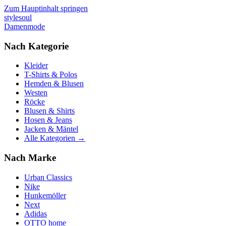
Zum Hauptinhalt springen
stylesoul
Damenmode
Nach Kategorie
Kleider
T-Shirts & Polos
Hemden & Blusen
Westen
Röcke
Blusen & Shirts
Hosen & Jeans
Jacken & Mäntel
Alle Kategorien →
Nach Marke
Urban Classics
Nike
Hunkemöller
Next
Adidas
OTTO home