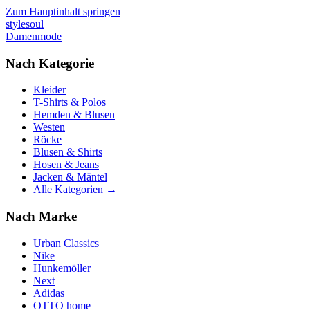
Zum Hauptinhalt springen
stylesoul
Damenmode
Nach Kategorie
Kleider
T-Shirts & Polos
Hemden & Blusen
Westen
Röcke
Blusen & Shirts
Hosen & Jeans
Jacken & Mäntel
Alle Kategorien →
Nach Marke
Urban Classics
Nike
Hunkemöller
Next
Adidas
OTTO home