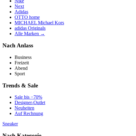
Nike
Next
Adidas
OTTO home
MICHAEL Michael Kors
adidas Originals
Alle Marken →
Nach Anlass
Business
Freizeit
Abend
Sport
Trends & Sale
Sale bis −70%
Designer-Outlet
Neuheiten
Auf Rechnung
Sneaker
Nach Kategorie