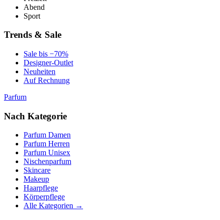
Abend
Sport
Trends & Sale
Sale bis −70%
Designer-Outlet
Neuheiten
Auf Rechnung
Parfum
Nach Kategorie
Parfum Damen
Parfum Herren
Parfum Unisex
Nischenparfum
Skincare
Makeup
Haarpflege
Körperpflege
Alle Kategorien →