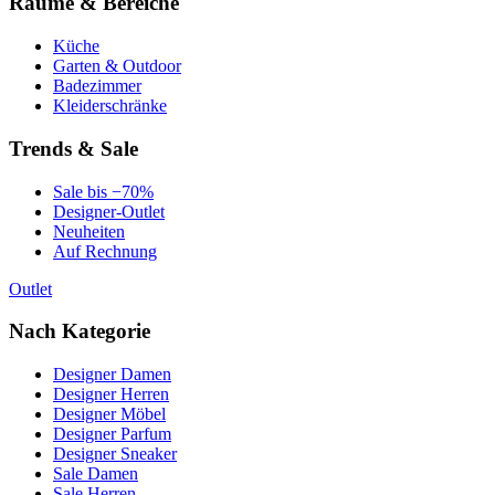
Räume & Bereiche
Küche
Garten & Outdoor
Badezimmer
Kleiderschränke
Trends & Sale
Sale bis −70%
Designer-Outlet
Neuheiten
Auf Rechnung
Outlet
Nach Kategorie
Designer Damen
Designer Herren
Designer Möbel
Designer Parfum
Designer Sneaker
Sale Damen
Sale Herren