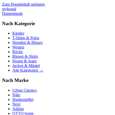
Zum Hauptinhalt springen
stylesoul
Damenmode
Nach Kategorie
Kleider
T-Shirts & Polos
Hemden & Blusen
Westen
Röcke
Blusen & Shirts
Hosen & Jeans
Jacken & Mäntel
Alle Kategorien →
Nach Marke
Urban Classics
Nike
Hunkemöller
Next
Adidas
OTTO home