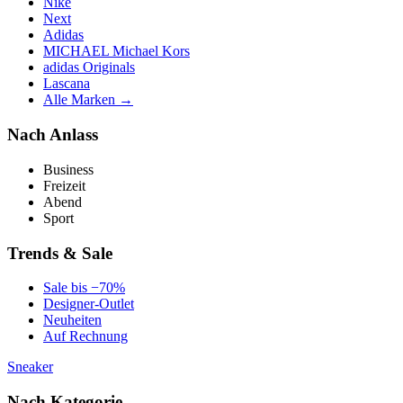
Nike
Next
Adidas
MICHAEL Michael Kors
adidas Originals
Lascana
Alle Marken →
Nach Anlass
Business
Freizeit
Abend
Sport
Trends & Sale
Sale bis −70%
Designer-Outlet
Neuheiten
Auf Rechnung
Sneaker
Nach Kategorie