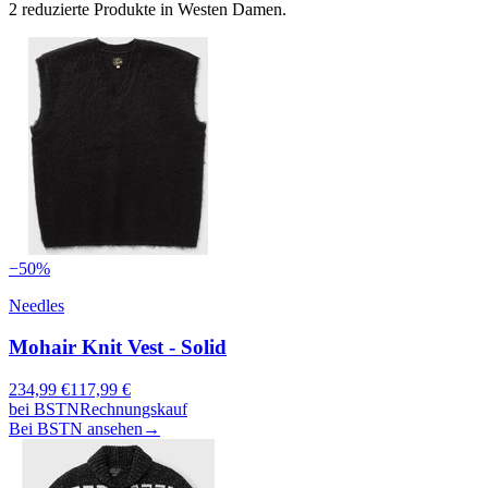
2 reduzierte Produkte in Westen Damen.
−
50
%
Needles
Mohair Knit Vest - Solid
234,99
€
117,99
€
bei
BSTN
Rechnungskauf
Bei BSTN ansehen
→