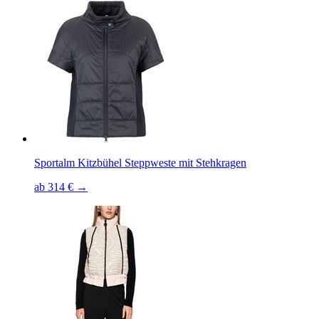
Sportalm Kitzbühel Steppweste mit Stehkragen
ab 314 € →