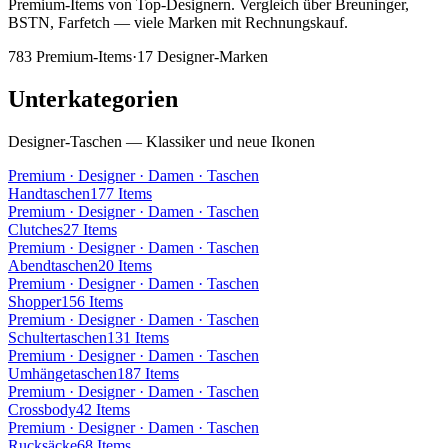
Premium-Items von Top-Designern. Vergleich über Breuninger,
BSTN, Farfetch — viele Marken mit Rechnungskauf.
783
Premium-Items
·
17
Designer-Marken
Unterkategorien
Designer-Taschen — Klassiker und neue Ikonen
Premium · Designer · Damen · Taschen
Handtaschen
177
Items
Premium · Designer · Damen · Taschen
Clutches
27
Items
Premium · Designer · Damen · Taschen
Abendtaschen
20
Items
Premium · Designer · Damen · Taschen
Shopper
156
Items
Premium · Designer · Damen · Taschen
Schultertaschen
131
Items
Premium · Designer · Damen · Taschen
Umhängetaschen
187
Items
Premium · Designer · Damen · Taschen
Crossbody
42
Items
Premium · Designer · Damen · Taschen
Rucksäcke
68
Items