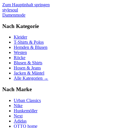
Zum Hauptinhalt springen
stylesoul
Damenmode
Nach Kategorie
Kleider
T-Shirts & Polos
Hemden & Blusen
Westen
Röcke
Blusen & Shirts
Hosen & Jeans
Jacken & Mäntel
Alle Kategorien →
Nach Marke
Urban Classics
Nike
Hunkemöller
Next
Adidas
OTTO home