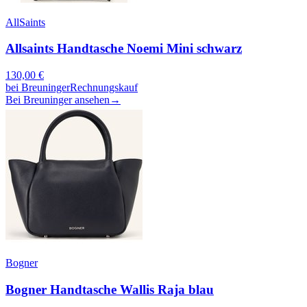
AllSaints
Allsaints Handtasche Noemi Mini schwarz
130,00
€
bei
Breuninger
Rechnungskauf
Bei Breuninger ansehen
→
Bogner
Bogner Handtasche Wallis Raja blau