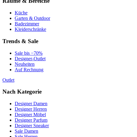
Räume & Bereiche
Küche
Garten & Outdoor
Badezimmer
Kleiderschränke
Trends & Sale
Sale bis −70%
Designer-Outlet
Neuheiten
Auf Rechnung
Outlet
Nach Kategorie
Designer Damen
Designer Herren
Designer Möbel
Designer Parfum
Designer Sneaker
Sale Damen
Sale Herren