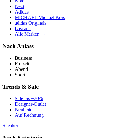
Nike
Next
Adidas
MICHAEL Michael Kors
adidas Originals
Lascana
Alle Marken →
Nach Anlass
Business
Freizeit
Abend
Sport
Trends & Sale
Sale bis −70%
Designer-Outlet
Neuheiten
Auf Rechnung
Sneaker
Nach Kategorie