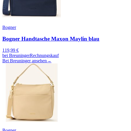
Bogner
Bogner Handtasche Maxon Maylin blau
119,99
€
bei
Breuninger
Rechnungskauf
Bei Breuninger ansehen
→
Bogner