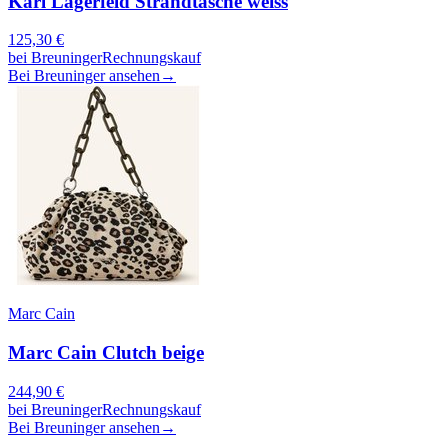
Karl Lagerfeld Strandtasche weiss
125,30
€
bei
Breuninger
Rechnungskauf
Bei Breuninger ansehen
→
Marc Cain
Marc Cain Clutch beige
244,90
€
bei
Breuninger
Rechnungskauf
Bei Breuninger ansehen
→