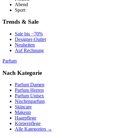
Abend
Sport
Trends & Sale
Sale bis −70%
Designer-Outlet
Neuheiten
Auf Rechnung
Parfum
Nach Kategorie
Parfum Damen
Parfum Herren
Parfum Unisex
Nischenparfum
Skincare
Makeup
Haarpflege
Körperpflege
Alle Kategorien →