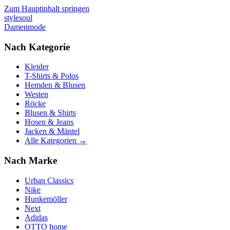
Zum Hauptinhalt springen
stylesoul
Damenmode
Nach Kategorie
Kleider
T-Shirts & Polos
Hemden & Blusen
Westen
Röcke
Blusen & Shirts
Hosen & Jeans
Jacken & Mäntel
Alle Kategorien →
Nach Marke
Urban Classics
Nike
Hunkemöller
Next
Adidas
OTTO home