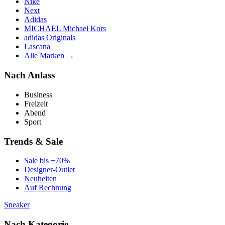
Nike
Next
Adidas
MICHAEL Michael Kors
adidas Originals
Lascana
Alle Marken →
Nach Anlass
Business
Freizeit
Abend
Sport
Trends & Sale
Sale bis −70%
Designer-Outlet
Neuheiten
Auf Rechnung
Sneaker
Nach Kategorie