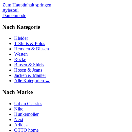
Zum Hauptinhalt springen
stylesoul
Damenmode
Nach Kategorie
Kleider
T-Shirts & Polos
Hemden & Blusen
Westen
Röcke
Blusen & Shirts
Hosen & Jeans
Jacken & Mäntel
Alle Kategorien →
Nach Marke
Urban Classics
Nike
Hunkemöller
Next
Adidas
OTTO home