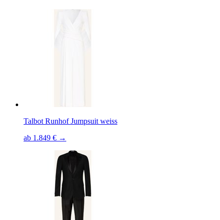
Talbot Runhof Jumpsuit weiss
ab 1.849 € →