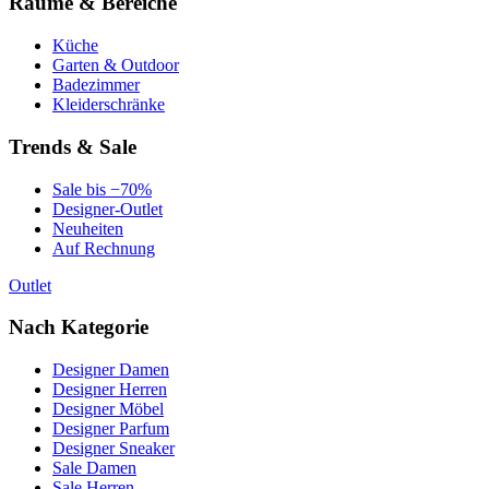
Räume & Bereiche
Küche
Garten & Outdoor
Badezimmer
Kleiderschränke
Trends & Sale
Sale bis −70%
Designer-Outlet
Neuheiten
Auf Rechnung
Outlet
Nach Kategorie
Designer Damen
Designer Herren
Designer Möbel
Designer Parfum
Designer Sneaker
Sale Damen
Sale Herren