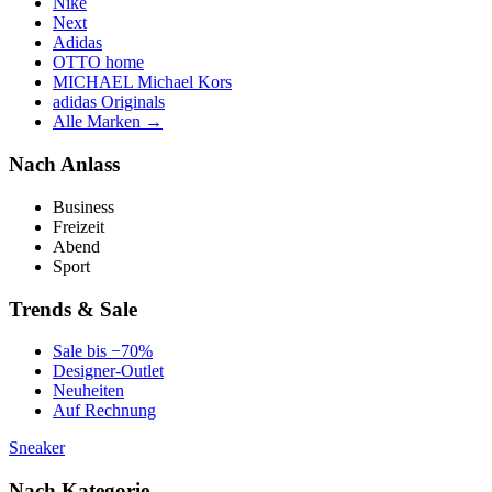
Nike
Next
Adidas
OTTO home
MICHAEL Michael Kors
adidas Originals
Alle Marken →
Nach Anlass
Business
Freizeit
Abend
Sport
Trends & Sale
Sale bis −70%
Designer-Outlet
Neuheiten
Auf Rechnung
Sneaker
Nach Kategorie