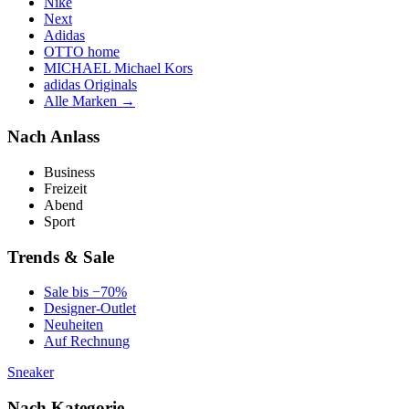
Nike
Next
Adidas
OTTO home
MICHAEL Michael Kors
adidas Originals
Alle Marken →
Nach Anlass
Business
Freizeit
Abend
Sport
Trends & Sale
Sale bis −70%
Designer-Outlet
Neuheiten
Auf Rechnung
Sneaker
Nach Kategorie