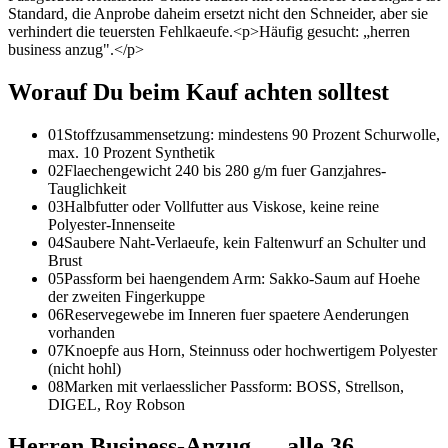
Standard, die Anprobe daheim ersetzt nicht den Schneider, aber sie
verhindert die teuersten Fehlkaeufe.<p>Häufig gesucht: „herren
business anzug".</p>
Worauf Du beim Kauf achten solltest
01
Stoffzusammensetzung: mindestens 90 Prozent Schurwolle,
max. 10 Prozent Synthetik
02
Flaechengewicht 240 bis 280 g/m fuer Ganzjahres-
Tauglichkeit
03
Halbfutter oder Vollfutter aus Viskose, keine reine
Polyester-Innenseite
04
Saubere Naht-Verlaeufe, kein Faltenwurf an Schulter und
Brust
05
Passform bei haengendem Arm: Sakko-Saum auf Hoehe
der zweiten Fingerkuppe
06
Reservegewebe im Inneren fuer spaetere Aenderungen
vorhanden
07
Knoepfe aus Horn, Steinnuss oder hochwertigem Polyester
(nicht hohl)
08
Marken mit verlaesslicher Passform: BOSS, Strellson,
DIGEL, Roy Robson
Herren Business-Anzug
— alle
36