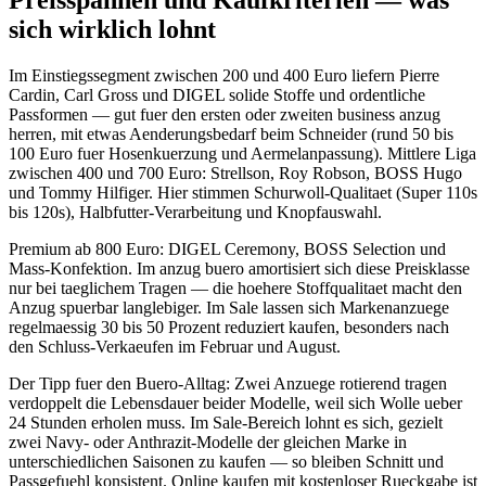
sich wirklich lohnt
Im Einstiegssegment zwischen 200 und 400 Euro liefern Pierre
Cardin, Carl Gross und DIGEL solide Stoffe und ordentliche
Passformen — gut fuer den ersten oder zweiten business anzug
herren, mit etwas Aenderungsbedarf beim Schneider (rund 50 bis
100 Euro fuer Hosenkuerzung und Aermelanpassung). Mittlere Liga
zwischen 400 und 700 Euro: Strellson, Roy Robson, BOSS Hugo
und Tommy Hilfiger. Hier stimmen Schurwoll-Qualitaet (Super 110s
bis 120s), Halbfutter-Verarbeitung und Knopfauswahl.
Premium ab 800 Euro: DIGEL Ceremony, BOSS Selection und
Mass-Konfektion. Im anzug buero amortisiert sich diese Preisklasse
nur bei taeglichem Tragen — die hoehere Stoffqualitaet macht den
Anzug spuerbar langlebiger. Im Sale lassen sich Markenanzuege
regelmaessig 30 bis 50 Prozent reduziert kaufen, besonders nach
den Schluss-Verkaeufen im Februar und August.
Der Tipp fuer den Buero-Alltag: Zwei Anzuege rotierend tragen
verdoppelt die Lebensdauer beider Modelle, weil sich Wolle ueber
24 Stunden erholen muss. Im Sale-Bereich lohnt es sich, gezielt
zwei Navy- oder Anthrazit-Modelle der gleichen Marke in
unterschiedlichen Saisonen zu kaufen — so bleiben Schnitt und
Passgefuehl konsistent. Online kaufen mit kostenloser Rueckgabe ist