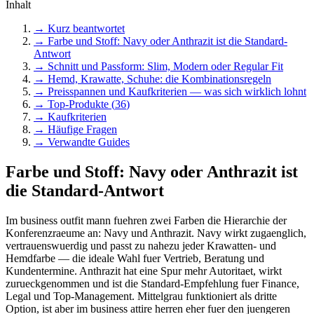
Inhalt
→ Kurz beantwortet
→
Farbe und Stoff: Navy oder Anthrazit ist die Standard-
Antwort
→
Schnitt und Passform: Slim, Modern oder Regular Fit
→
Hemd, Krawatte, Schuhe: die Kombinationsregeln
→
Preisspannen und Kaufkriterien — was sich wirklich lohnt
→ Top-Produkte (
36
)
→ Kaufkriterien
→ Häufige Fragen
→ Verwandte Guides
Farbe und Stoff: Navy oder Anthrazit ist
die Standard-Antwort
Im business outfit mann fuehren zwei Farben die Hierarchie der
Konferenzraeume an: Navy und Anthrazit. Navy wirkt zugaenglich,
vertrauenswuerdig und passt zu nahezu jeder Krawatten- und
Hemdfarbe — die ideale Wahl fuer Vertrieb, Beratung und
Kundentermine. Anthrazit hat eine Spur mehr Autoritaet, wirkt
zurueckgenommen und ist die Standard-Empfehlung fuer Finance,
Legal und Top-Management. Mittelgrau funktioniert als dritte
Option, ist aber im business attire herren eher fuer den juengeren