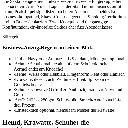
Die Sakkolaenge erreicht idealerweise die zweite Fingerkuppe bei
haengendem Arm. Notch-Lapel ist der Standard im business outfit
mann, Peak-Lapel signalisiert hoeheren Anspruch — beides ist
business-kompatibel, Shawl-Collar dagegen ist Smoking-Territorium
und im Buero deplatziert. Zwei Knoepfe sind die gaengige
Konfiguration, ein-knopfige Sakkos eher fuer Abendanlaesse.
Stilregeln
Business-Anzug-Regeln auf einen Blick
·
Farbe: Navy oder Anthrazit als Standard, Mittelgrau optional
·
Schnitt: Schulternaht exakt auf dem Schulterknochen,
Aermel endet am Knoechel
·
Hemd: Weiss oder Hellblau, Kragenform Kent oder Haifisch
·
Krawatte: dezent, acht Zentimeter breit, Spitze an der
Guertelschnalle
·
Schuhe: schwarze Oxford zu Anthrazit, braun zu Navy und
Grau
·
Stoff: 240 bis 280 g/m Schurwolle, Stretch-Anteil zwei bis
drei Prozent
·
Einstecktuch optional, niemals im Muster der Krawatte
Hemd, Krawatte, Schuhe: die