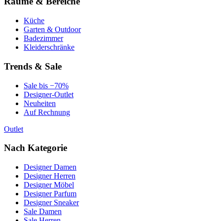
Räume & Bereiche
Küche
Garten & Outdoor
Badezimmer
Kleiderschränke
Trends & Sale
Sale bis −70%
Designer-Outlet
Neuheiten
Auf Rechnung
Outlet
Nach Kategorie
Designer Damen
Designer Herren
Designer Möbel
Designer Parfum
Designer Sneaker
Sale Damen
Sale Herren