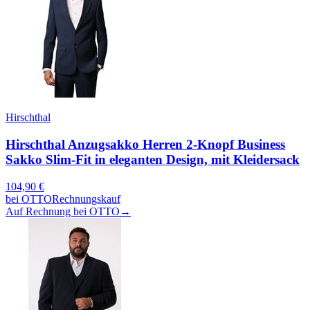
Hirschthal
Hirschthal Anzugsakko Herren 2-Knopf Business
Sakko Slim-Fit in eleganten Design, mit Kleidersack
104,90
€
bei
OTTO
Rechnungskauf
Auf Rechnung bei OTTO
→