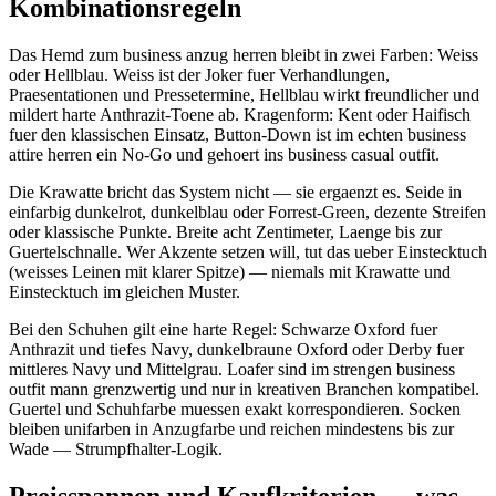
Kombinationsregeln
Das Hemd zum business anzug herren bleibt in zwei Farben: Weiss
oder Hellblau. Weiss ist der Joker fuer Verhandlungen,
Praesentationen und Pressetermine, Hellblau wirkt freundlicher und
mildert harte Anthrazit-Toene ab. Kragenform: Kent oder Haifisch
fuer den klassischen Einsatz, Button-Down ist im echten business
attire herren ein No-Go und gehoert ins business casual outfit.
Die Krawatte bricht das System nicht — sie ergaenzt es. Seide in
einfarbig dunkelrot, dunkelblau oder Forrest-Green, dezente Streifen
oder klassische Punkte. Breite acht Zentimeter, Laenge bis zur
Guertelschnalle. Wer Akzente setzen will, tut das ueber Einstecktuch
(weisses Leinen mit klarer Spitze) — niemals mit Krawatte und
Einstecktuch im gleichen Muster.
Bei den Schuhen gilt eine harte Regel: Schwarze Oxford fuer
Anthrazit und tiefes Navy, dunkelbraune Oxford oder Derby fuer
mittleres Navy und Mittelgrau. Loafer sind im strengen business
outfit mann grenzwertig und nur in kreativen Branchen kompatibel.
Guertel und Schuhfarbe muessen exakt korrespondieren. Socken
bleiben unifarben in Anzugfarbe und reichen mindestens bis zur
Wade — Strumpfhalter-Logik.
Preisspannen und Kaufkriterien — was