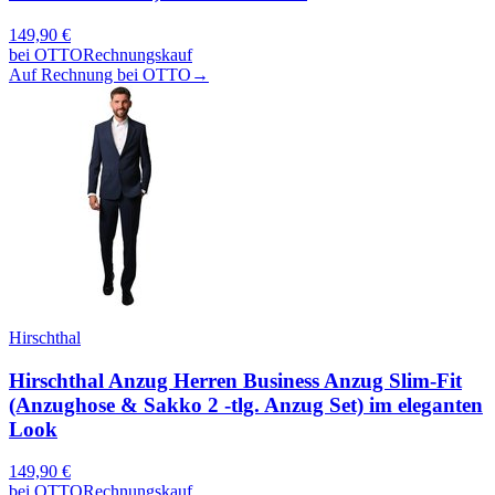
149,90
€
bei
OTTO
Rechnungskauf
Auf Rechnung bei OTTO
→
Hirschthal
Hirschthal Anzug Herren Business Anzug Slim-Fit
(Anzughose & Sakko 2 -tlg. Anzug Set) im eleganten
Look
149,90
€
bei
OTTO
Rechnungskauf