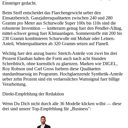
Einsteiger gedacht.
Beim Stoff entscheidet das Flaechengewicht ueber den
Einsatzbereich. Ganzjahresqualitaeten zwischen 240 und 280
Gramm pro Meter aus Schurwolle Super 100s bis 110s sind die
robusteste Investition — knitterarm genug fuer den Pendler-Alltag,
mittel-schwer genug fuer Klimaanlagen. Sommerstoffe mit 200 bis
230 Gramm kombinieren Schurwolle mit Mohair oder Leinen-
Anteil, Winterqualitaeten ab 320 Gramm setzen auf Flanell.
Wichtig fuer den anzug buero: Stretch-Anteile von zwei bis drei
Prozent Elasthan halten die Form auch nach acht Stunden
Schreibtisch, ohne kuenstlich zu glaenzen. Marken wie DIGEL,
Roy Robson und Carl Gross fuehren diese Qualitaeten
standardmaessig im Programm. Hochglaenzende Synthetik-Anteile
ueber zehn Prozent sind ein verlaessliches Warnsignal fuer billige
Verarbeitung.
Direkt-Empfehlung der Redaktion
Wenn Du Dich nicht durch alle
36
Modelle klicken willst — diese
drei sind unsere Top-Empfehlung für „
Business
":