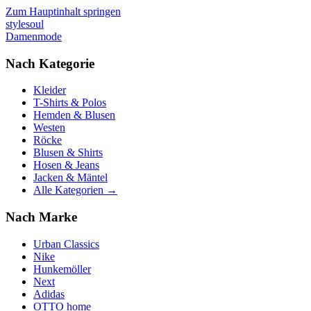
Zum Hauptinhalt springen
stylesoul
Damenmode
Nach Kategorie
Kleider
T-Shirts & Polos
Hemden & Blusen
Westen
Röcke
Blusen & Shirts
Hosen & Jeans
Jacken & Mäntel
Alle Kategorien →
Nach Marke
Urban Classics
Nike
Hunkemöller
Next
Adidas
OTTO home