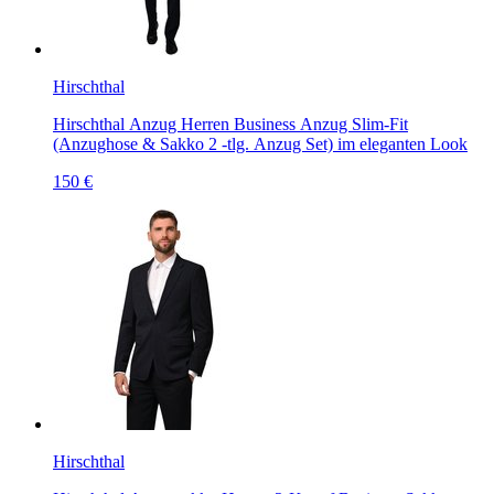
Hirschthal
Hirschthal Anzug Herren Business Anzug Slim-Fit
(Anzughose & Sakko 2 -tlg. Anzug Set) im eleganten Look
150 €
Hirschthal