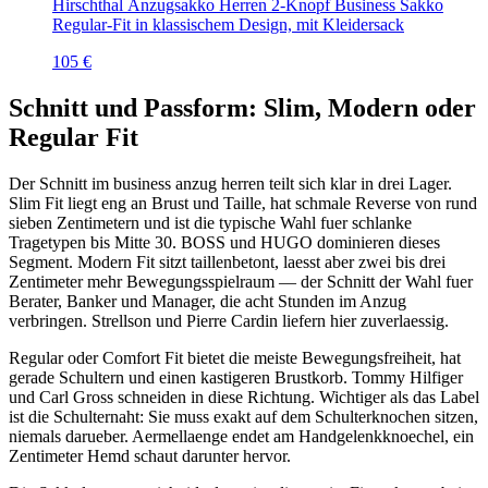
Hirschthal Anzugsakko Herren 2-Knopf Business Sakko
Regular-Fit in klassischem Design, mit Kleidersack
105 €
Schnitt und Passform: Slim, Modern oder
Regular Fit
Der Schnitt im business anzug herren teilt sich klar in drei Lager.
Slim Fit liegt eng an Brust und Taille, hat schmale Reverse von rund
sieben Zentimetern und ist die typische Wahl fuer schlanke
Tragetypen bis Mitte 30. BOSS und HUGO dominieren dieses
Segment. Modern Fit sitzt taillenbetont, laesst aber zwei bis drei
Zentimeter mehr Bewegungsspielraum — der Schnitt der Wahl fuer
Berater, Banker und Manager, die acht Stunden im Anzug
verbringen. Strellson und Pierre Cardin liefern hier zuverlaessig.
Regular oder Comfort Fit bietet die meiste Bewegungsfreiheit, hat
gerade Schultern und einen kastigeren Brustkorb. Tommy Hilfiger
und Carl Gross schneiden in diese Richtung. Wichtiger als das Label
ist die Schulternaht: Sie muss exakt auf dem Schulterknochen sitzen,
niemals darueber. Aermellaenge endet am Handgelenkknoechel, ein
Zentimeter Hemd schaut darunter hervor.