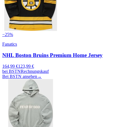
−
25
%
Fanatics
NHL Boston Bruins Premium Home Jersey
164,99
€
123,99
€
bei
BSTN
Rechnungskauf
Bei BSTN ansehen
→