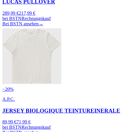
LUCAS PULLOVER
289,99
€
217,99
€
bei
BSTN
Rechnungskauf
Bei BSTN ansehen
→
−
20
%
A.P.C.
JERSEY BIOLOGIQUE TEINTUREINERALE
89,99
€
71,99
€
bei
BSTN
Rechnungskauf