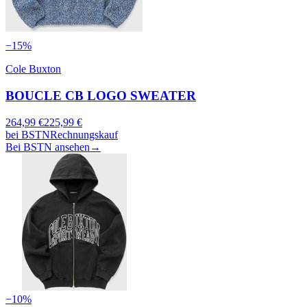
−
15
%
Cole Buxton
BOUCLE CB LOGO SWEATER
264,99
€
225,99
€
bei
BSTN
Rechnungskauf
Bei BSTN ansehen
→
−
10
%