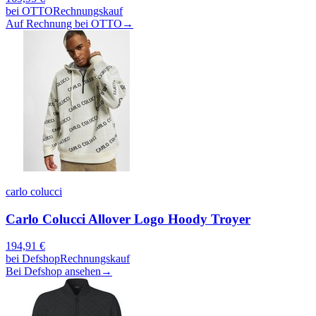
bei
OTTO
Rechnungskauf
Auf Rechnung bei OTTO
→
carlo colucci
Carlo Colucci Allover Logo Hoody Troyer
194,91
€
bei
Defshop
Rechnungskauf
Bei Defshop ansehen
→