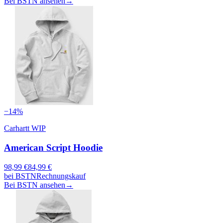
Bei BSTN ansehen
→
−
14
%
Carhartt WIP
American Script Hoodie
98,99
€
84,99
€
bei
BSTN
Rechnungskauf
Bei BSTN ansehen
→