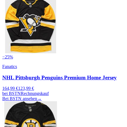
−
25
%
Fanatics
NHL Pittsburgh Penguins Premium Home Jersey
164,99
€
123,99
€
bei
BSTN
Rechnungskauf
Bei BSTN ansehen
→