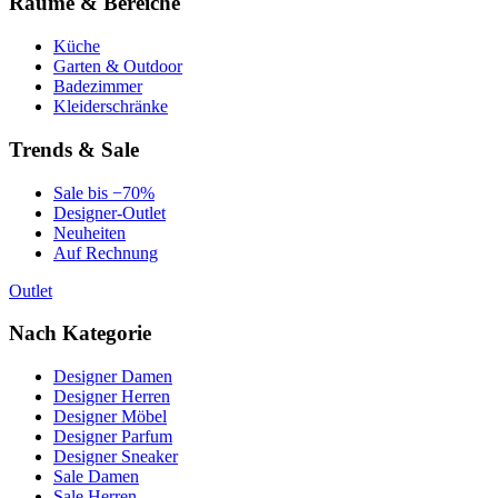
Räume & Bereiche
Küche
Garten & Outdoor
Badezimmer
Kleiderschränke
Trends & Sale
Sale bis −70%
Designer-Outlet
Neuheiten
Auf Rechnung
Outlet
Nach Kategorie
Designer Damen
Designer Herren
Designer Möbel
Designer Parfum
Designer Sneaker
Sale Damen
Sale Herren