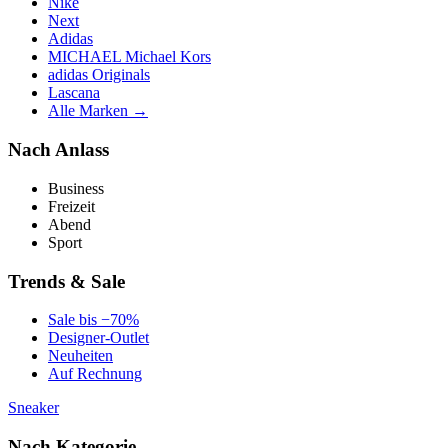
Nike
Next
Adidas
MICHAEL Michael Kors
adidas Originals
Lascana
Alle Marken →
Nach Anlass
Business
Freizeit
Abend
Sport
Trends & Sale
Sale bis −70%
Designer-Outlet
Neuheiten
Auf Rechnung
Sneaker
Nach Kategorie