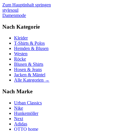
Zum Hauptinhalt springen
stylesoul
Damenmode
Nach Kategorie
Kleider
T-Shirts & Polos
Hemden & Blusen
Westen
Röcke
Blusen & Shirts
Hosen & Jeans
Jacken & Mäntel
Alle Kategorien →
Nach Marke
Urban Classics
Nike
Hunkemöller
Next
Adidas
OTTO home