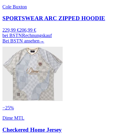
Cole Buxton
SPORTSWEAR ARC ZIPPED HOODIE
229,99
€
206,99
€
bei
BSTN
Rechnungskauf
Bei BSTN ansehen
→
−
25
%
Dime MTL
Checkered Home Jersey