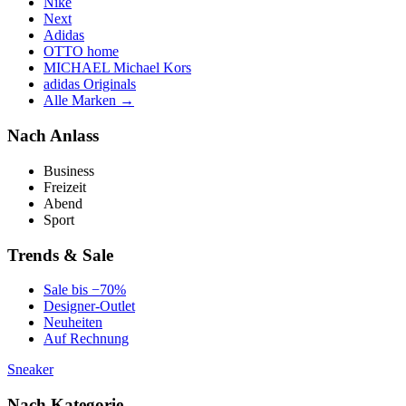
Nike
Next
Adidas
OTTO home
MICHAEL Michael Kors
adidas Originals
Alle Marken →
Nach Anlass
Business
Freizeit
Abend
Sport
Trends & Sale
Sale bis −70%
Designer-Outlet
Neuheiten
Auf Rechnung
Sneaker
Nach Kategorie