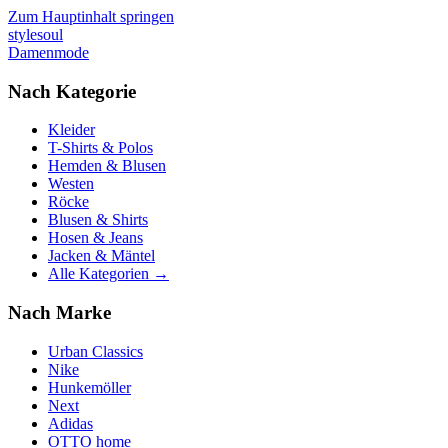
Zum Hauptinhalt springen
stylesoul
Damenmode
Nach Kategorie
Kleider
T-Shirts & Polos
Hemden & Blusen
Westen
Röcke
Blusen & Shirts
Hosen & Jeans
Jacken & Mäntel
Alle Kategorien →
Nach Marke
Urban Classics
Nike
Hunkemöller
Next
Adidas
OTTO home