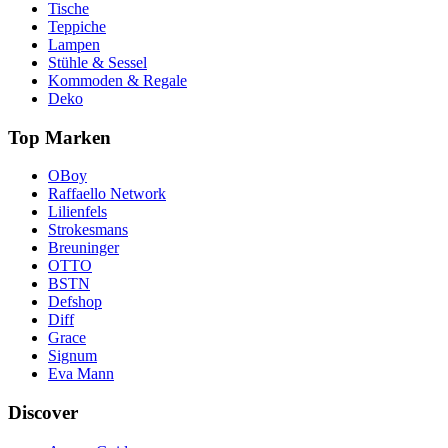
Tische
Teppiche
Lampen
Stühle & Sessel
Kommoden & Regale
Deko
Top Marken
OBoy
Raffaello Network
Lilienfels
Strokesmans
Breuninger
OTTO
BSTN
Defshop
Diff
Grace
Signum
Eva Mann
Discover