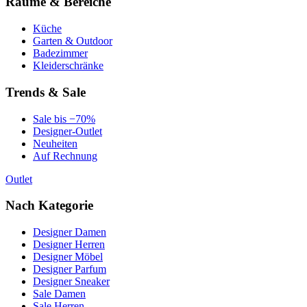
Räume & Bereiche
Küche
Garten & Outdoor
Badezimmer
Kleiderschränke
Trends & Sale
Sale bis −70%
Designer-Outlet
Neuheiten
Auf Rechnung
Outlet
Nach Kategorie
Designer Damen
Designer Herren
Designer Möbel
Designer Parfum
Designer Sneaker
Sale Damen
Sale Herren