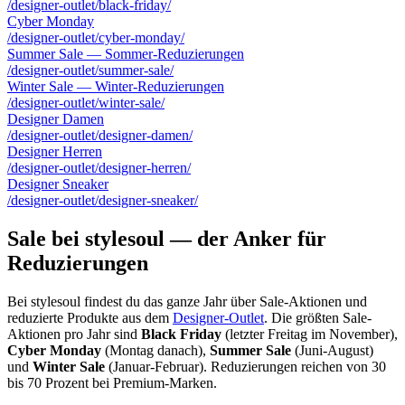
/designer-outlet/black-friday/
Cyber Monday
/designer-outlet/cyber-monday/
Summer Sale — Sommer-Reduzierungen
/designer-outlet/summer-sale/
Winter Sale — Winter-Reduzierungen
/designer-outlet/winter-sale/
Designer Damen
/designer-outlet/designer-damen/
Designer Herren
/designer-outlet/designer-herren/
Designer Sneaker
/designer-outlet/designer-sneaker/
Sale bei stylesoul — der Anker für
Reduzierungen
Bei stylesoul findest du das ganze Jahr über Sale-Aktionen und
reduzierte Produkte aus dem
Designer-Outlet
. Die größten Sale-
Aktionen pro Jahr sind
Black Friday
(letzter Freitag im November),
Cyber Monday
(Montag danach),
Summer Sale
(Juni-August)
und
Winter Sale
(Januar-Februar). Reduzierungen reichen von 30
bis 70 Prozent bei Premium-Marken.