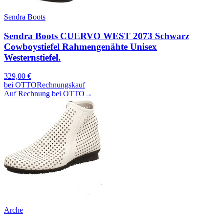
Sendra Boots
Sendra Boots CUERVO WEST 2073 Schwarz
Cowboystiefel Rahmengenähte Unisex
Westernstiefel.
329,00
€
bei
OTTO
Rechnungskauf
Auf Rechnung bei OTTO
→
Arche