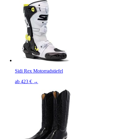
Sidi Rex Motorradstiefel
ab 423 € →