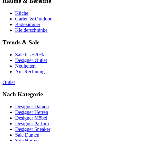
Räume & Bereiche
Küche
Garten & Outdoor
Badezimmer
Kleiderschränke
Trends & Sale
Sale bis −70%
Designer-Outlet
Neuheiten
Auf Rechnung
Outlet
Nach Kategorie
Designer Damen
Designer Herren
Designer Möbel
Designer Parfum
Designer Sneaker
Sale Damen
Sale Herren