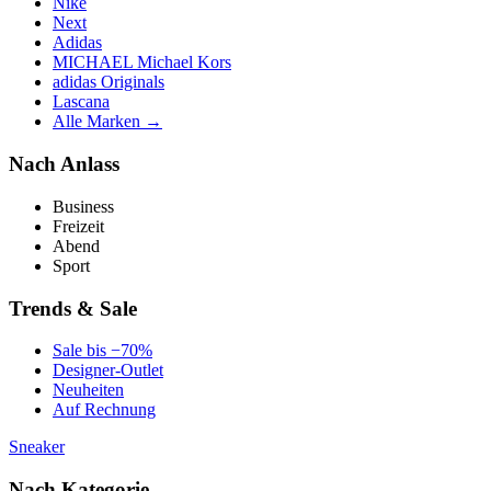
Nike
Next
Adidas
MICHAEL Michael Kors
adidas Originals
Lascana
Alle Marken →
Nach Anlass
Business
Freizeit
Abend
Sport
Trends & Sale
Sale bis −70%
Designer-Outlet
Neuheiten
Auf Rechnung
Sneaker
Nach Kategorie