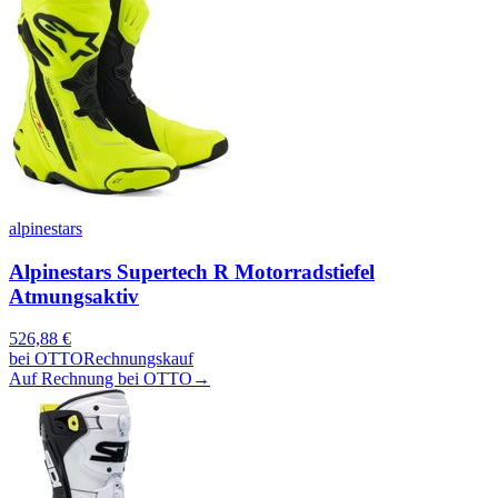
alpinestars
Alpinestars Supertech R Motorradstiefel
Atmungsaktiv
526,88
€
bei
OTTO
Rechnungskauf
Auf Rechnung bei OTTO
→