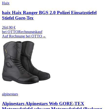
Haix
haix Haix Ranger BGS 2.0 Polizei Einsatzstiefel
Stiefel Gore-Tex
264,90
€
bei
OTTO
Rechnungskauf
Auf Rechnung bei OTTO
→
alpinestars
Alpinestars Alpinestars Web GORE-TEX
Motorradstiefel schwarz Motorradstiefel (Packung,