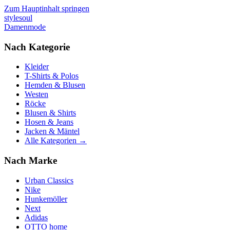
Zum Hauptinhalt springen
stylesoul
Damenmode
Nach Kategorie
Kleider
T-Shirts & Polos
Hemden & Blusen
Westen
Röcke
Blusen & Shirts
Hosen & Jeans
Jacken & Mäntel
Alle Kategorien →
Nach Marke
Urban Classics
Nike
Hunkemöller
Next
Adidas
OTTO home