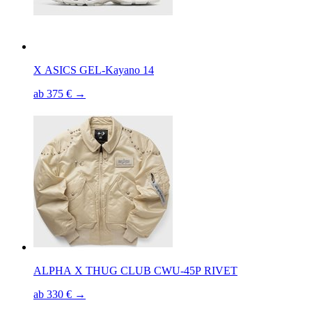
X ASICS GEL-Kayano 14
ab 375 € →
ALPHA X THUG CLUB CWU-45P RIVET
ab 330 € →