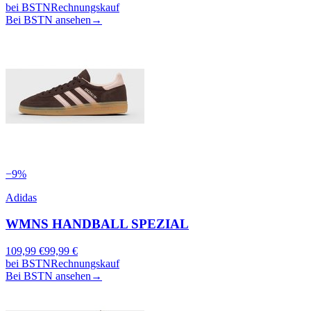
bei
BSTN
Rechnungskauf
Bei BSTN ansehen
→
−
9
%
Adidas
WMNS HANDBALL SPEZIAL
109,99
€
99,99
€
bei
BSTN
Rechnungskauf
Bei BSTN ansehen
→