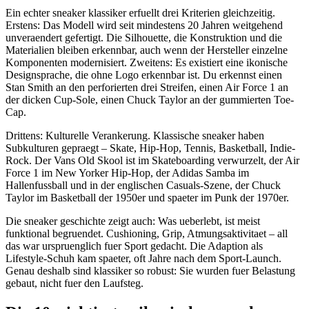
Ein echter sneaker klassiker erfuellt drei Kriterien gleichzeitig.
Erstens: Das Modell wird seit mindestens 20 Jahren weitgehend
unveraendert gefertigt. Die Silhouette, die Konstruktion und die
Materialien bleiben erkennbar, auch wenn der Hersteller einzelne
Komponenten modernisiert. Zweitens: Es existiert eine ikonische
Designsprache, die ohne Logo erkennbar ist. Du erkennst einen
Stan Smith an den perforierten drei Streifen, einen Air Force 1 an
der dicken Cup-Sole, einen Chuck Taylor an der gummierten Toe-
Cap.
Drittens: Kulturelle Verankerung. Klassische sneaker haben
Subkulturen gepraegt – Skate, Hip-Hop, Tennis, Basketball, Indie-
Rock. Der Vans Old Skool ist im Skateboarding verwurzelt, der Air
Force 1 im New Yorker Hip-Hop, der Adidas Samba im
Hallenfussball und in der englischen Casuals-Szene, der Chuck
Taylor im Basketball der 1950er und spaeter im Punk der 1970er.
Die sneaker geschichte zeigt auch: Was ueberlebt, ist meist
funktional begruendet. Cushioning, Grip, Atmungsaktivitaet – all
das war urspruenglich fuer Sport gedacht. Die Adaption als
Lifestyle-Schuh kam spaeter, oft Jahre nach dem Sport-Launch.
Genau deshalb sind klassiker so robust: Sie wurden fuer Belastung
gebaut, nicht fuer den Laufsteg.