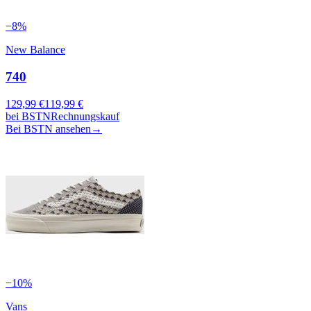
−
8
%
New Balance
740
129,99
€
119,99
€
bei
BSTN
Rechnungskauf
Bei BSTN ansehen
→
−
10
%
Vans