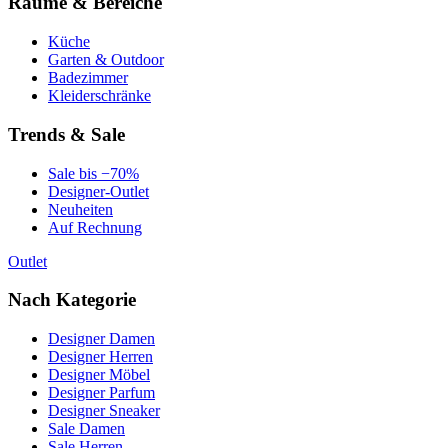
Räume & Bereiche
Küche
Garten & Outdoor
Badezimmer
Kleiderschränke
Trends & Sale
Sale bis −70%
Designer-Outlet
Neuheiten
Auf Rechnung
Outlet
Nach Kategorie
Designer Damen
Designer Herren
Designer Möbel
Designer Parfum
Designer Sneaker
Sale Damen
Sale Herren