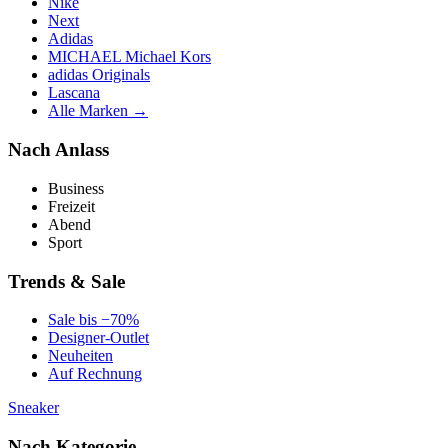
Nike
Next
Adidas
MICHAEL Michael Kors
adidas Originals
Lascana
Alle Marken →
Nach Anlass
Business
Freizeit
Abend
Sport
Trends & Sale
Sale bis −70%
Designer-Outlet
Neuheiten
Auf Rechnung
Sneaker
Nach Kategorie