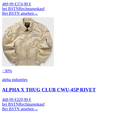
489,99
€
374,99
€
bei
BSTN
Rechnungskauf
Bei BSTN ansehen
→
−
30
%
alpha industries
ALPHA X THUG CLUB CWU-45P RIVET
468,99
€
329,99
€
bei
BSTN
Rechnungskauf
Bei BSTN ansehen
→