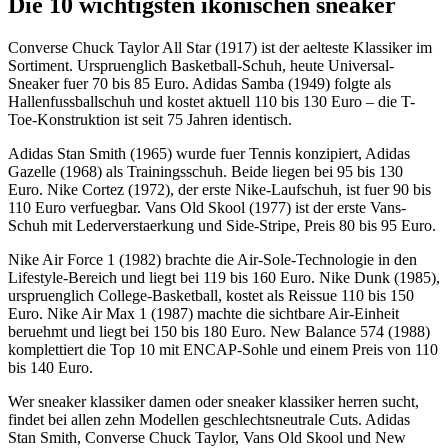
Die 10 wichtigsten ikonischen sneaker
Converse Chuck Taylor All Star (1917) ist der aelteste Klassiker im
Sortiment. Urspruenglich Basketball-Schuh, heute Universal-
Sneaker fuer 70 bis 85 Euro. Adidas Samba (1949) folgte als
Hallenfussballschuh und kostet aktuell 110 bis 130 Euro – die T-
Toe-Konstruktion ist seit 75 Jahren identisch.
Adidas Stan Smith (1965) wurde fuer Tennis konzipiert, Adidas
Gazelle (1968) als Trainingsschuh. Beide liegen bei 95 bis 130
Euro. Nike Cortez (1972), der erste Nike-Laufschuh, ist fuer 90 bis
110 Euro verfuegbar. Vans Old Skool (1977) ist der erste Vans-
Schuh mit Lederverstaerkung und Side-Stripe, Preis 80 bis 95 Euro.
Nike Air Force 1 (1982) brachte die Air-Sole-Technologie in den
Lifestyle-Bereich und liegt bei 119 bis 160 Euro. Nike Dunk (1985),
urspruenglich College-Basketball, kostet als Reissue 110 bis 150
Euro. Nike Air Max 1 (1987) machte die sichtbare Air-Einheit
beruehmt und liegt bei 150 bis 180 Euro. New Balance 574 (1988)
komplettiert die Top 10 mit ENCAP-Sohle und einem Preis von 110
bis 140 Euro.
Wer sneaker klassiker damen oder sneaker klassiker herren sucht,
findet bei allen zehn Modellen geschlechtsneutrale Cuts. Adidas
Stan Smith, Converse Chuck Taylor, Vans Old Skool und New