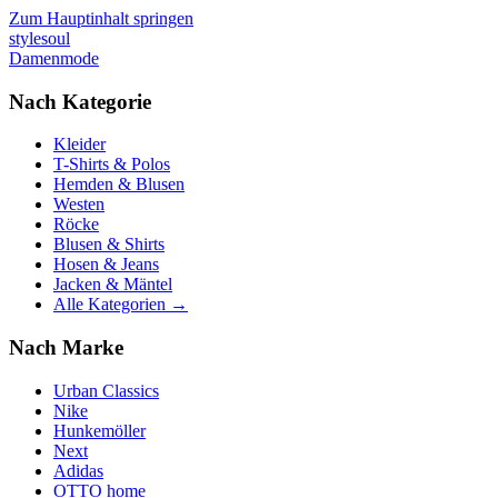
Zum Hauptinhalt springen
stylesoul
Damenmode
Nach Kategorie
Kleider
T-Shirts & Polos
Hemden & Blusen
Westen
Röcke
Blusen & Shirts
Hosen & Jeans
Jacken & Mäntel
Alle Kategorien →
Nach Marke
Urban Classics
Nike
Hunkemöller
Next
Adidas
OTTO home