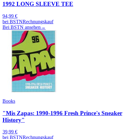
1992 LONG SLEEVE TEE
94,99
€
bei
BSTN
Rechnungskauf
Bei BSTN ansehen
→
Books
"Mis Zapas: 1990-1996 Fresh Prince's Sneaker
History"
39,99
€
bei
BSTN
Rechnungskauf