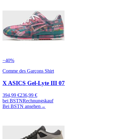
−
40
%
Comme des Garçons Shirt
X ASICS Gel-Lyte III 07
394,99
€
236,99
€
bei
BSTN
Rechnungskauf
Bei BSTN ansehen
→