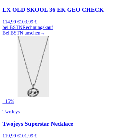
LX OLD SKOOL 36 EK GEO CHECK
114,99
€
103,99
€
bei
BSTN
Rechnungskauf
Bei BSTN ansehen
→
−
15
%
TwoJeys
Twojeys Superstar Necklace
119,99
€
101,99
€