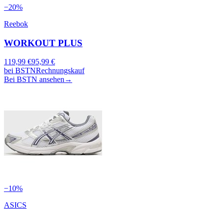
−
20
%
Reebok
WORKOUT PLUS
119,99
€
95,99
€
bei
BSTN
Rechnungskauf
Bei BSTN ansehen
→
−
10
%
ASICS