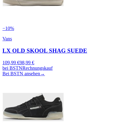
−
10
%
Vans
LX OLD SKOOL SHAG SUEDE
109,99
€
98,99
€
bei
BSTN
Rechnungskauf
Bei BSTN ansehen
→