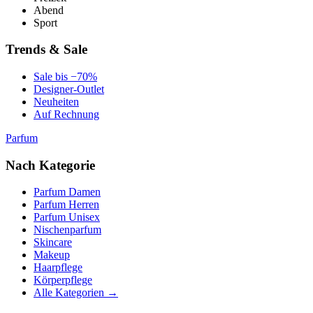
Abend
Sport
Trends & Sale
Sale bis −70%
Designer-Outlet
Neuheiten
Auf Rechnung
Parfum
Nach Kategorie
Parfum Damen
Parfum Herren
Parfum Unisex
Nischenparfum
Skincare
Makeup
Haarpflege
Körperpflege
Alle Kategorien →