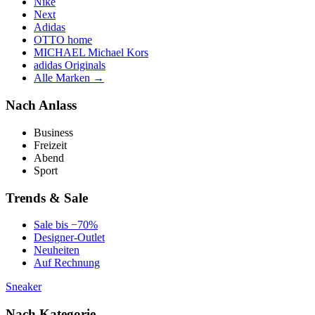
Nike
Next
Adidas
OTTO home
MICHAEL Michael Kors
adidas Originals
Alle Marken →
Nach Anlass
Business
Freizeit
Abend
Sport
Trends & Sale
Sale bis −70%
Designer-Outlet
Neuheiten
Auf Rechnung
Sneaker
Nach Kategorie