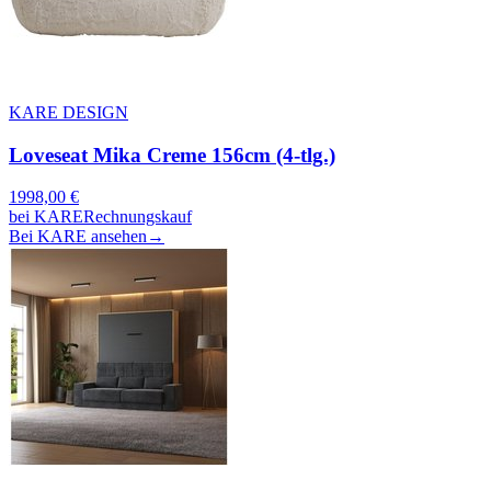
KARE DESIGN
Loveseat Mika Creme 156cm (4-tlg.)
1998,00
€
bei
KARE
Rechnungskauf
Bei KARE ansehen
→