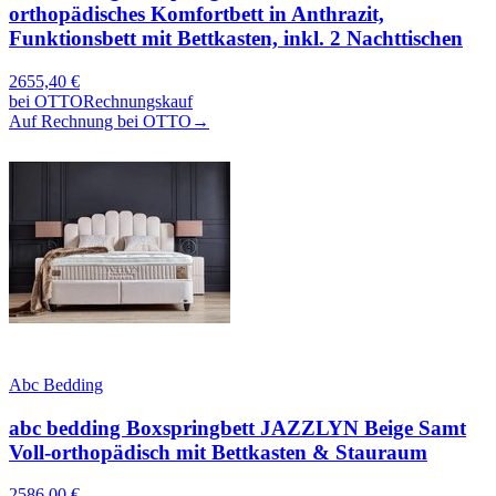
orthopädisches Komfortbett in Anthrazit,
Funktionsbett mit Bettkasten, inkl. 2 Nachttischen
2655,40
€
bei
OTTO
Rechnungskauf
Auf Rechnung bei OTTO
→
Abc Bedding
abc bedding Boxspringbett JAZZLYN Beige Samt
Voll-orthopädisch mit Bettkasten & Stauraum
2586,00
€