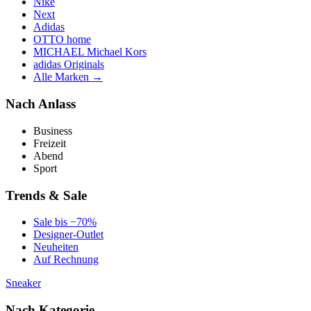
Nike
Next
Adidas
OTTO home
MICHAEL Michael Kors
adidas Originals
Alle Marken →
Nach Anlass
Business
Freizeit
Abend
Sport
Trends & Sale
Sale bis −70%
Designer-Outlet
Neuheiten
Auf Rechnung
Sneaker
Nach Kategorie