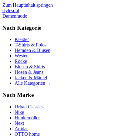
Zum Hauptinhalt springen
stylesoul
Damenmode
Nach Kategorie
Kleider
T-Shirts & Polos
Hemden & Blusen
Westen
Röcke
Blusen & Shirts
Hosen & Jeans
Jacken & Mäntel
Alle Kategorien →
Nach Marke
Urban Classics
Nike
Hunkemöller
Next
Adidas
OTTO home