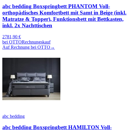
abc bedding Boxspringbett PHANTOM Voll-
orthopädisches Komfortbett mit Samt in Beige (inkl.
Matratze & Topper), Funktionsbett mit Bettkasten,
inkl. 2x Nachttischen
2781,90
€
bei
OTTO
Rechnungskauf
Auf Rechnung bei OTTO
→
abc bedding
abc bedding Boxspringbett HAMILTON Voll-