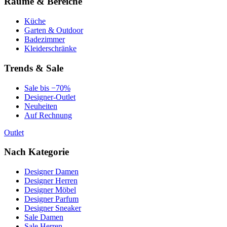
Räume & Bereiche
Küche
Garten & Outdoor
Badezimmer
Kleiderschränke
Trends & Sale
Sale bis −70%
Designer-Outlet
Neuheiten
Auf Rechnung
Outlet
Nach Kategorie
Designer Damen
Designer Herren
Designer Möbel
Designer Parfum
Designer Sneaker
Sale Damen
Sale Herren