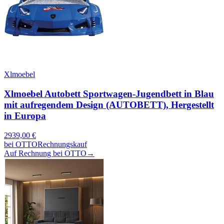
Xlmoebel
Xlmoebel Autobett Sportwagen-Jugendbett in Blau
mit aufregendem Design (AUTOBETT), Hergestellt
in Europa
2939,00
€
bei
OTTO
Rechnungskauf
Auf Rechnung bei OTTO
→