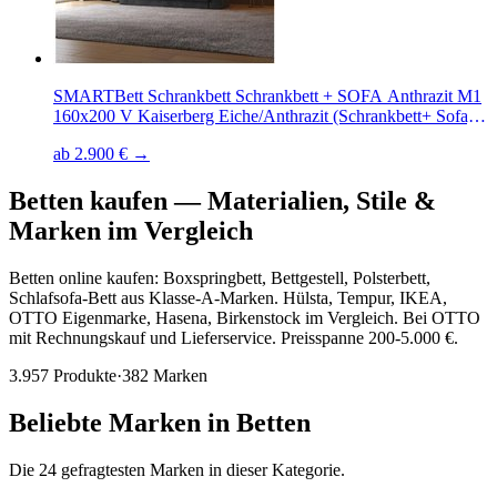
SMARTBett Schrankbett Schrankbett + SOFA Anthrazit M1
160x200 V Kaiserberg Eiche/Anthrazit (Schrankbett+ Sofa,
2-St., Schrankbett+ Sofa)
ab 2.900 € →
Betten kaufen
—
Materialien, Stile &
Marken im Vergleich
Betten online kaufen: Boxspringbett, Bettgestell, Polsterbett,
Schlafsofa-Bett aus Klasse-A-Marken. Hülsta, Tempur, IKEA,
OTTO Eigenmarke, Hasena, Birkenstock im Vergleich. Bei OTTO
mit Rechnungskauf und Lieferservice. Preisspanne 200-5.000 €.
3.957
Produkte
·
382
Marken
Beliebte Marken in
Betten
Die
24
gefragtesten Marken in dieser Kategorie.