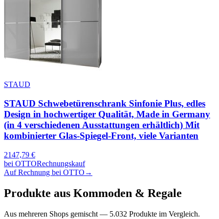
STAUD
STAUD Schwebetürenschrank Sinfonie Plus, edles
Design in hochwertiger Qualität, Made in Germany
(in 4 verschiedenen Ausstattungen erhältlich) Mit
kombinierter Glas-Spiegel-Front, viele Varianten
2147,79
€
bei
OTTO
Rechnungskauf
Auf Rechnung bei OTTO
→
Produkte aus
Kommoden & Regale
Aus mehreren Shops gemischt —
5.032
Produkte im Vergleich.