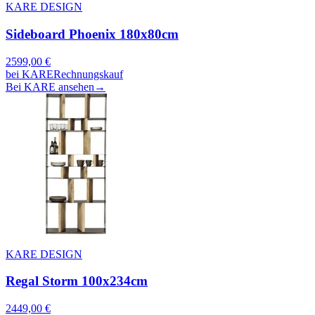
KARE DESIGN
Sideboard Phoenix 180x80cm
2599,00
€
bei
KARE
Rechnungskauf
Bei KARE ansehen
→
KARE DESIGN
Regal Storm 100x234cm
2449,00
€