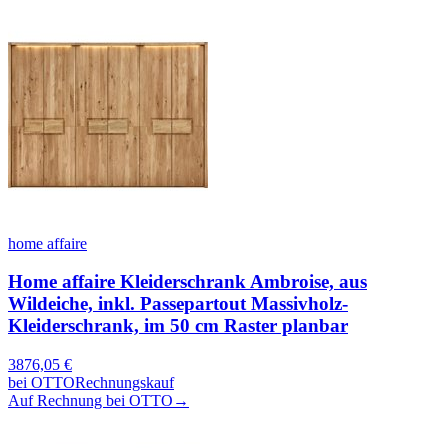
home affaire
Home affaire Kleiderschrank Ambroise, aus
Wildeiche, inkl. Passepartout Massivholz-
Kleiderschrank, im 50 cm Raster planbar
3876,05
€
bei
OTTO
Rechnungskauf
Auf Rechnung bei OTTO
→