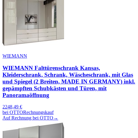
WIEMANN
WIEMANN Falttürenschrank Kansas,
Kleiderschrank, Schrank, Wäscheschrank, mit Glas
und Spiegel (2 Breiten, MADE IN GERMANY) inkl.
gepämpften Schubkästen und Türen, mit
Panoramaöffnung
2248,49
€
bei
OTTO
Rechnungskauf
Auf Rechnung bei OTTO
→