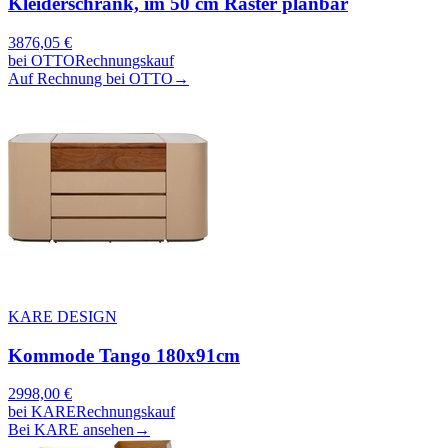
Kleiderschrank, im 50 cm Raster planbar
3876,05
€
bei
OTTO
Rechnungskauf
Auf Rechnung bei OTTO
→
KARE DESIGN
Kommode Tango 180x91cm
2998,00
€
bei
KARE
Rechnungskauf
Bei KARE ansehen
→