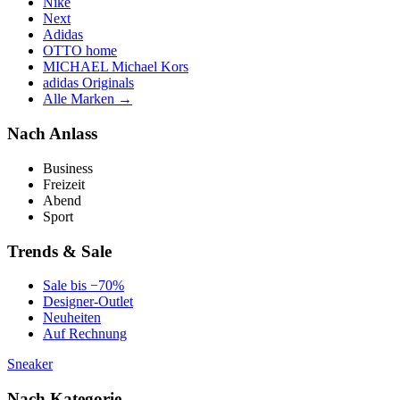
Nike
Next
Adidas
OTTO home
MICHAEL Michael Kors
adidas Originals
Alle Marken →
Nach Anlass
Business
Freizeit
Abend
Sport
Trends & Sale
Sale bis −70%
Designer-Outlet
Neuheiten
Auf Rechnung
Sneaker
Nach Kategorie