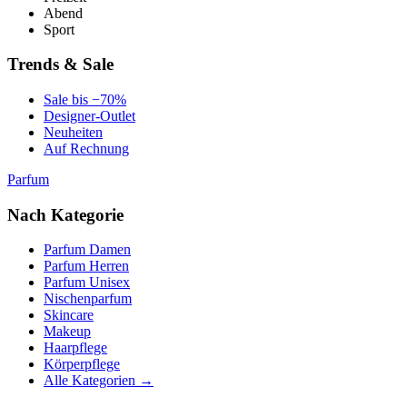
Abend
Sport
Trends & Sale
Sale bis −70%
Designer-Outlet
Neuheiten
Auf Rechnung
Parfum
Nach Kategorie
Parfum Damen
Parfum Herren
Parfum Unisex
Nischenparfum
Skincare
Makeup
Haarpflege
Körperpflege
Alle Kategorien →