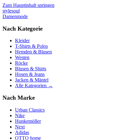
Zum Hauptinhalt springen
stylesoul
Damenmode
Nach Kategorie
Kleider
T-Shirts & Polos
Hemden & Blusen
Westen
Röcke
Blusen & Shirts
Hosen & Jeans
Jacken & Mäntel
Alle Kategorien →
Nach Marke
Urban Classics
Nike
Hunkemöller
Next
Adidas
OTTO home