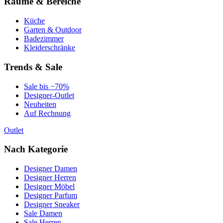
Räume & Bereiche
Küche
Garten & Outdoor
Badezimmer
Kleiderschränke
Trends & Sale
Sale bis −70%
Designer-Outlet
Neuheiten
Auf Rechnung
Outlet
Nach Kategorie
Designer Damen
Designer Herren
Designer Möbel
Designer Parfum
Designer Sneaker
Sale Damen
Sale Herren