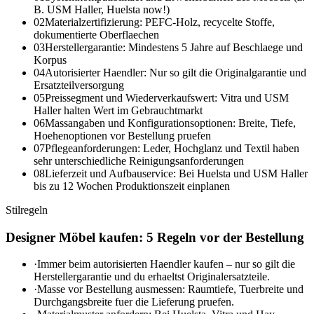
B. USM Haller, Huelsta now!)
02
Materialzertifizierung: PEFC-Holz, recycelte Stoffe,
dokumentierte Oberflaechen
03
Herstellergarantie: Mindestens 5 Jahre auf Beschlaege und
Korpus
04
Autorisierter Haendler: Nur so gilt die Originalgarantie und
Ersatzteilversorgung
05
Preissegment und Wiederverkaufswert: Vitra und USM
Haller halten Wert im Gebrauchtmarkt
06
Massangaben und Konfigurationsoptionen: Breite, Tiefe,
Hoehenoptionen vor Bestellung pruefen
07
Pflegeanforderungen: Leder, Hochglanz und Textil haben
sehr unterschiedliche Reinigungsanforderungen
08
Lieferzeit und Aufbauservice: Bei Huelsta und USM Haller
bis zu 12 Wochen Produktionszeit einplanen
Stilregeln
Designer Möbel kaufen: 5 Regeln vor der Bestellung
·
Immer beim autorisierten Haendler kaufen – nur so gilt die
Herstellergarantie und du erhaeltst Originalersatzteile.
·
Masse vor Bestellung ausmessen: Raumtiefe, Tuerbreite und
Durchgangsbreite fuer die Lieferung pruefen.