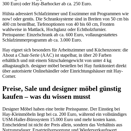
300 Euro) oder Hay-Barhocker ab ca. 250 Euro.
Hülsta adressiert Schlafzimmer und Esszimmer mit Programmen wie
now! oder gentis. Die Schranksysteme sind in Breiten von 50 cm bis
400 cm bestellbar, Tiefenoptionen von 40 bis 60 cm, Fronten
wahlweise in Mattlack, Hochglanz oder Echtholzfurnier.
Preisspanne: Einzelschrank ab ca. 600 Euro, vollausgestattetes
Schlafzimmerprogramm ab ca. 3.000 Euro.
Hay eignet sich besonders für Arbeitszimmer und Küchenzonen: die
About a Chair-Serie (AAC) ist stapelbar, in über 20 Farben
erhältlich und mit einem Sitzschalengewicht von unter 4 kg
alltagstauglich. designer möbel bestellen bei Hay funktioniert direkt
über autorisierte Onlinehändler oder Einrichtungshäuser mit Hay-
Corner.
Preise, Sale und designer möbel günstig
kaufen – was du wissen musst
Designer Möbel haben eine breite Preisspanne. Der Einstieg bei
Hay-Kleinmöbeln liegt bei ca. 200 Euro, während ein vollständiges
USM-Haller-Bürosystem 15.000 Euro und mehr kosten kann.
Entscheidend ist nicht der Preis allein, sondern das Verhältnis aus
Nutzungsdauer, Ersatzteilversorgung und Wiederverkaufswert.