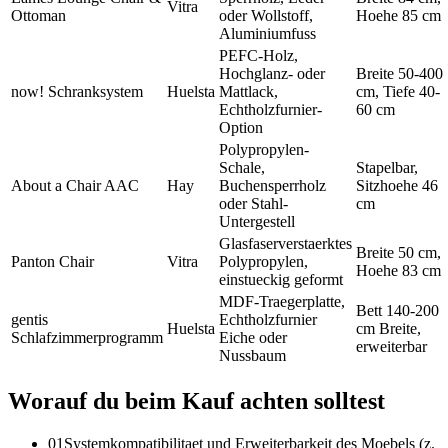
Vitra
Ottoman
oder Wollstoff,
Hoehe 85 cm
Aluminiumfuss
PEFC-Holz,
Hochglanz- oder
Breite 50-400
now! Schranksystem
Huelsta
Mattlack,
cm, Tiefe 40-
Echtholzfurnier-
60 cm
Option
Polypropylen-
Schale,
Stapelbar,
About a Chair AAC
Hay
Buchensperrholz
Sitzhoehe 46
oder Stahl-
cm
Untergestell
Glasfaserverstaerktes
Breite 50 cm,
Panton Chair
Vitra
Polypropylen,
Hoehe 83 cm
einstueckig geformt
MDF-Traegerplatte,
Bett 140-200
gentis
Echtholzfurnier
Huelsta
cm Breite,
Schlafzimmerprogramm
Eiche oder
erweiterbar
Nussbaum
Worauf du beim Kauf achten solltest
01
Systemkompatibilitaet und Erweiterbarkeit des Moebels (z.