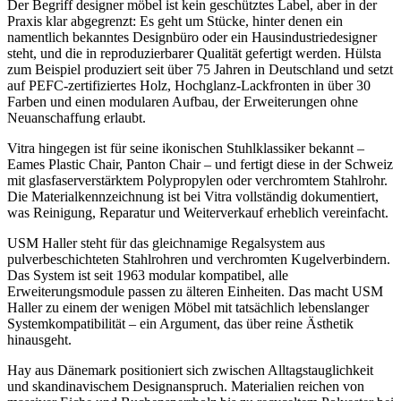
Der Begriff designer möbel ist kein geschütztes Label, aber in der
Praxis klar abgegrenzt: Es geht um Stücke, hinter denen ein
namentlich bekanntes Designbüro oder ein Hausindustriedesigner
steht, und die in reproduzierbarer Qualität gefertigt werden. Hülsta
zum Beispiel produziert seit über 75 Jahren in Deutschland und setzt
auf PEFC-zertifiziertes Holz, Hochglanz-Lackfronten in über 30
Farben und einen modularen Aufbau, der Erweiterungen ohne
Neuanschaffung erlaubt.
Vitra hingegen ist für seine ikonischen Stuhlklassiker bekannt –
Eames Plastic Chair, Panton Chair – und fertigt diese in der Schweiz
mit glasfaserverstärktem Polypropylen oder verchromtem Stahlrohr.
Die Materialkennzeichnung ist bei Vitra vollständig dokumentiert,
was Reinigung, Reparatur und Weiterverkauf erheblich vereinfacht.
USM Haller steht für das gleichnamige Regalsystem aus
pulverbeschichteten Stahlrohren und verchromten Kugelverbindern.
Das System ist seit 1963 modular kompatibel, alle
Erweiterungsmodule passen zu älteren Einheiten. Das macht USM
Haller zu einem der wenigen Möbel mit tatsächlich lebenslanger
Systemkompatibilität – ein Argument, das über reine Ästhetik
hinausgeht.
Hay aus Dänemark positioniert sich zwischen Alltagstauglichkeit
und skandinavischem Designanspruch. Materialien reichen von