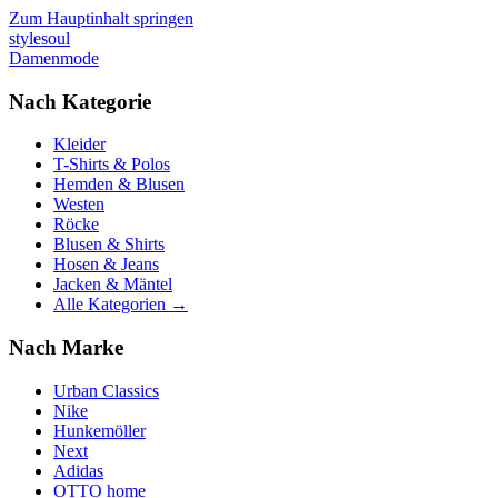
Zum Hauptinhalt springen
stylesoul
Damenmode
Nach Kategorie
Kleider
T-Shirts & Polos
Hemden & Blusen
Westen
Röcke
Blusen & Shirts
Hosen & Jeans
Jacken & Mäntel
Alle Kategorien →
Nach Marke
Urban Classics
Nike
Hunkemöller
Next
Adidas
OTTO home