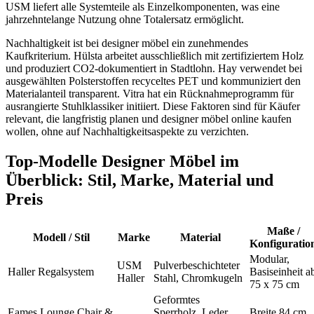
USM liefert alle Systemteile als Einzelkomponenten, was eine
jahrzehntelange Nutzung ohne Totalersatz ermöglicht.
Nachhaltigkeit ist bei designer möbel ein zunehmendes
Kaufkriterium. Hülsta arbeitet ausschließlich mit zertifiziertem Holz
und produziert CO2-dokumentiert in Stadtlohn. Hay verwendet bei
ausgewählten Polsterstoffen recyceltes PET und kommuniziert den
Materialanteil transparent. Vitra hat ein Rücknahmeprogramm für
ausrangierte Stuhlklassiker initiiert. Diese Faktoren sind für Käufer
relevant, die langfristig planen und designer möbel online kaufen
wollen, ohne auf Nachhaltigkeitsaspekte zu verzichten.
Top-Modelle Designer Möbel im
Überblick: Stil, Marke, Material und
Preis
Maße /
Modell / Stil
Marke
Material
Konfiguratio
Modular,
USM
Pulverbeschichteter
Haller Regalsystem
Basiseinheit a
Haller
Stahl, Chromkugeln
75 x 75 cm
Geformtes
Eames Lounge Chair &
Sperrholz, Leder
Breite 84 cm,