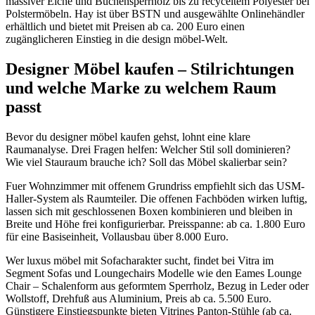
massiver Eiche und Buchensperrholz bis zu recyceltem Polyester bei
Polstermöbeln. Hay ist über BSTN und ausgewählte Onlinehändler
erhältlich und bietet mit Preisen ab ca. 200 Euro einen
zugänglicheren Einstieg in die design möbel-Welt.
Designer Möbel kaufen – Stilrichtungen
und welche Marke zu welchem Raum
passt
Bevor du designer möbel kaufen gehst, lohnt eine klare
Raumanalyse. Drei Fragen helfen: Welcher Stil soll dominieren?
Wie viel Stauraum brauche ich? Soll das Möbel skalierbar sein?
Fuer Wohnzimmer mit offenem Grundriss empfiehlt sich das USM-
Haller-System als Raumteiler. Die offenen Fachböden wirken luftig,
lassen sich mit geschlossenen Boxen kombinieren und bleiben in
Breite und Höhe frei konfigurierbar. Preisspanne: ab ca. 1.800 Euro
für eine Basiseinheit, Vollausbau über 8.000 Euro.
Wer luxus möbel mit Sofacharakter sucht, findet bei Vitra im
Segment Sofas und Loungechairs Modelle wie den Eames Lounge
Chair – Schalenform aus geformtem Sperrholz, Bezug in Leder oder
Wollstoff, Drehfuß aus Aluminium, Preis ab ca. 5.500 Euro.
Günstigere Einstiegspunkte bieten Vitrines Panton-Stühle (ab ca.