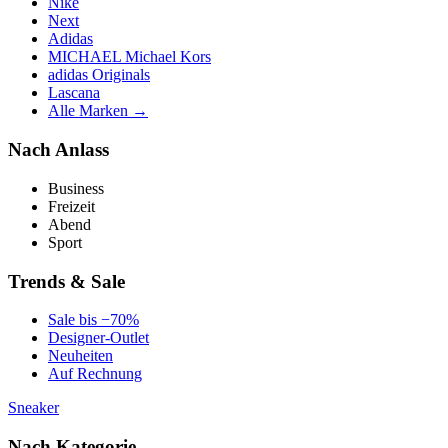
Nike
Next
Adidas
MICHAEL Michael Kors
adidas Originals
Lascana
Alle Marken →
Nach Anlass
Business
Freizeit
Abend
Sport
Trends & Sale
Sale bis −70%
Designer-Outlet
Neuheiten
Auf Rechnung
Sneaker
Nach Kategorie