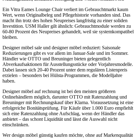
Ein Vitra Eames Lounge Chair verliert im Gebrauchtmarkt kaum
Wert, wenn Originalbeleg und Pflegehistorie vorhanden sind. Das
macht ihn trotz des hohen Neupreises langfristig zu einer soliden
Investition. USM Haller gilt ähnlich: Gebrauchtmodule werden zu
60-80 Prozent des Neupreises gehandelt, weil sie systemkompatibel
bleiben.
Designer möbel sale und designer möbel reduziert: Saisonale
Reduzierungen gibt es vor allem im Januar-Sale und im Sommer.
Händler wie OTTO und Breuninger bieten gelegentlich
Abverkaufsaktionen für Ausstellungsstücke oder Vorjahresmodelle.
Dabei lassen sich 20-40 Prozent unter dem regulären Listenpreis
erzielen – besonders bei Hülsta-Programmen, die Modelljahre
haben.
Designer möbel auf rechnung ist bei den meisten größeren
Onlinehändlern möglich, darunter OTTO mit Ratenzahlung und
Breuninger mit Rechnungskauf über Klarna. Voraussetzung ist eine
erfolgreiche Bonitätsprüfung. Für Käufe über 1.000 Euro empfiehlt
sich eine Ratenzahlung ohne Aufschlag, wenn der Händler das
anbietet – das schont Liquidität und lässt die Auswahl nicht
einschränken.
Wer design möbel günstig kaufen möchte, ohne auf Markenqualität