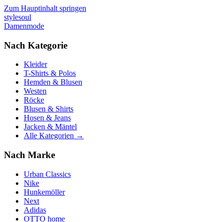
Zum Hauptinhalt springen
stylesoul
Damenmode
Nach Kategorie
Kleider
T-Shirts & Polos
Hemden & Blusen
Westen
Röcke
Blusen & Shirts
Hosen & Jeans
Jacken & Mäntel
Alle Kategorien →
Nach Marke
Urban Classics
Nike
Hunkemöller
Next
Adidas
OTTO home