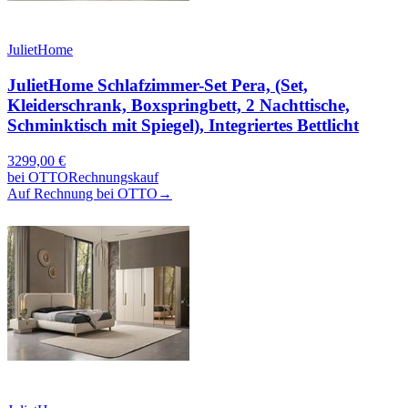
JulietHome
JulietHome Schlafzimmer-Set Pera, (Set,
Kleiderschrank, Boxspringbett, 2 Nachttische,
Schminktisch mit Spiegel), Integriertes Bettlicht
3299,00
€
bei
OTTO
Rechnungskauf
Auf Rechnung bei OTTO
→