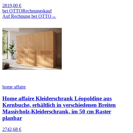
2819,00
€
bei
OTTO
Rechnungskauf
Auf Rechnung bei OTTO
→
home affaire
Home affaire Kleiderschrank Léopoldine aus
Kernbuche, erhältlich in verschiedenen Breiten
Massivholz-Kleiderschrank, im 50 cm Raster
planbar
2742,68
€