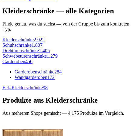
Kleiderschränke
— alle Kategorien
Finde genau, was du suchst — von der Gruppe bis zum konkreten
Typ.
Kleiderschränke
2.022
Schuhschränke
1.807
Drehtürenschränke
1.405
Schwebetürenschränke
1.279
Garderoben
456
Garderobenschränke
284
Wandgarderoben
172
Eck-Kleiderschränke
98
Produkte aus
Kleiderschränke
Aus mehreren Shops gemischt —
4.175
Produkte im Vergleich.