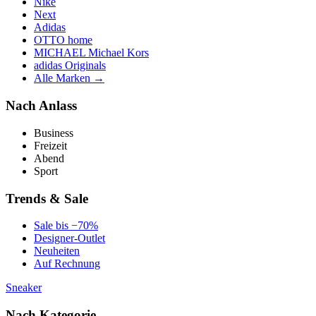
Nike
Next
Adidas
OTTO home
MICHAEL Michael Kors
adidas Originals
Alle Marken →
Nach Anlass
Business
Freizeit
Abend
Sport
Trends & Sale
Sale bis −70%
Designer-Outlet
Neuheiten
Auf Rechnung
Sneaker
Nach Kategorie