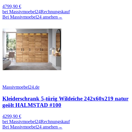
4799,90
€
bei
Massivmoebel24
Rechnungskauf
Bei Massivmoebel24 ansehen
→
Massivmoebel24.de
Kleiderschrank 5-türig Wildeiche 242x60x219 natur
geölt HALMSTAD #100
4299,90
€
bei
Massivmoebel24
Rechnungskauf
Bei Massivmoebel24 ansehen
→