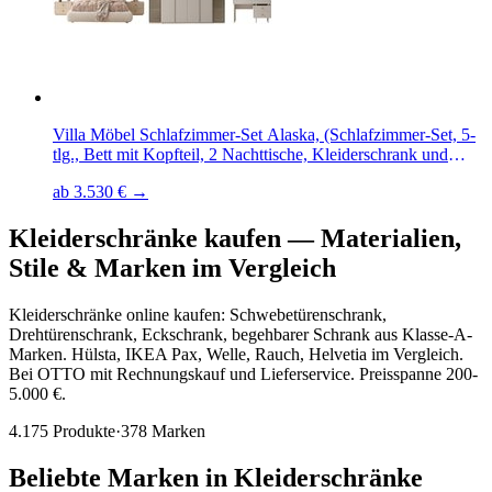
Villa Möbel Schlafzimmer-Set Alaska, (Schlafzimmer-Set, 5-
tlg., Bett mit Kopfteil, 2 Nachttische, Kleiderschrank und
Kommode), LED Polsterbett Rauchglas Optik fünf Türen viel
ab 3.530 € →
Stauraum
Kleiderschränke kaufen
—
Materialien,
Stile & Marken im Vergleich
Kleiderschränke online kaufen: Schwebetürenschrank,
Drehtürenschrank, Eckschrank, begehbarer Schrank aus Klasse-A-
Marken. Hülsta, IKEA Pax, Welle, Rauch, Helvetia im Vergleich.
Bei OTTO mit Rechnungskauf und Lieferservice. Preisspanne 200-
5.000 €.
4.175
Produkte
·
378
Marken
Beliebte Marken in
Kleiderschränke