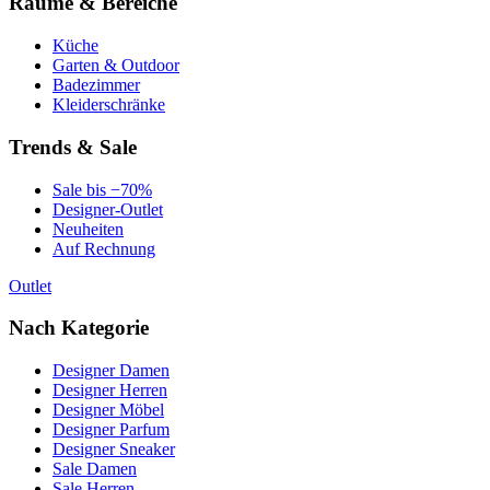
Räume & Bereiche
Küche
Garten & Outdoor
Badezimmer
Kleiderschränke
Trends & Sale
Sale bis −70%
Designer-Outlet
Neuheiten
Auf Rechnung
Outlet
Nach Kategorie
Designer Damen
Designer Herren
Designer Möbel
Designer Parfum
Designer Sneaker
Sale Damen
Sale Herren