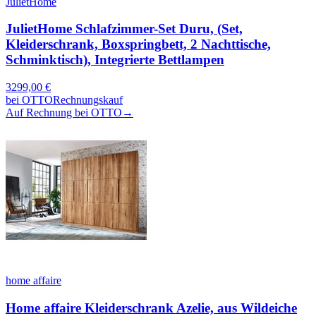
JulietHome
JulietHome Schlafzimmer-Set Duru, (Set,
Kleiderschrank, Boxspringbett, 2 Nachttische,
Schminktisch), Integrierte Bettlampen
3299,00
€
bei
OTTO
Rechnungskauf
Auf Rechnung bei OTTO
→
home affaire
Home affaire Kleiderschrank Azelie, aus Wildeiche