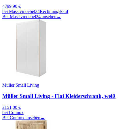
4799,90
€
bei
Massivmoebel24
Rechnungskauf
Bei Massivmoebel24 ansehen
→
Müller Small Living
Müller Small Living - Flai Kleiderschrank, weiß
2151,00
€
bei
Connox
Bei Connox ansehen
→