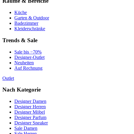
Räume & Bereiche
Küche
Garten & Outdoor
Badezimmer
Kleiderschränke
Trends & Sale
Sale bis −70%
Designer-Outlet
Neuheiten
Auf Rechnung
Outlet
Nach Kategorie
Designer Damen
Designer Herren
Designer Möbel
Designer Parfum
Designer Sneaker
Sale Damen
Sale Herren