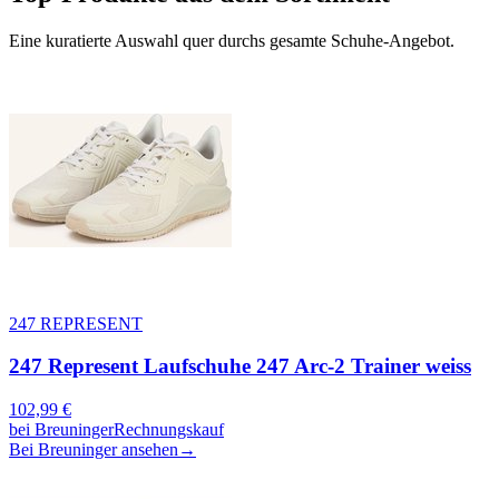
Eine kuratierte Auswahl quer durchs gesamte
Schuhe
-Angebot.
247 REPRESENT
247 Represent Laufschuhe 247 Arc-2 Trainer weiss
102,99
€
bei
Breuninger
Rechnungskauf
Bei Breuninger ansehen
→