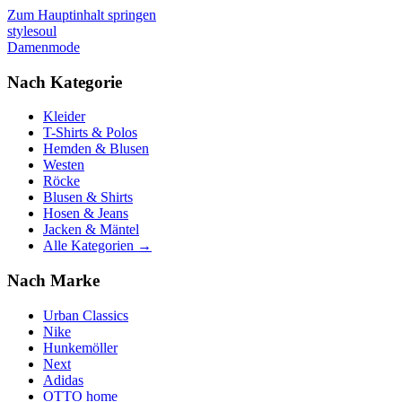
Zum Hauptinhalt springen
stylesoul
Damenmode
Nach Kategorie
Kleider
T-Shirts & Polos
Hemden & Blusen
Westen
Röcke
Blusen & Shirts
Hosen & Jeans
Jacken & Mäntel
Alle Kategorien →
Nach Marke
Urban Classics
Nike
Hunkemöller
Next
Adidas
OTTO home