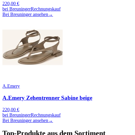
220,00
€
bei
Breuninger
Rechnungskauf
Bei Breuninger ansehen
→
A.Emery
A.Emery Zehentrenner Sabine beige
220,00
€
bei
Breuninger
Rechnungskauf
Bei Breuninger ansehen
→
Top-Produkte aus dem Sortiment