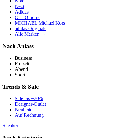
Nike
Next
Adidas
OTTO home
MICHAEL Michael Kors
adidas Originals
Alle Marken →
Nach Anlass
Business
Freizeit
Abend
Sport
Trends & Sale
Sale bis −70%
Designer-Outlet
Neuheiten
Auf Rechnung
Sneaker
Nach Kategorie