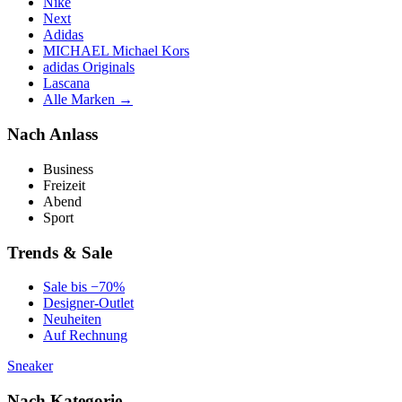
Nike
Next
Adidas
MICHAEL Michael Kors
adidas Originals
Lascana
Alle Marken →
Nach Anlass
Business
Freizeit
Abend
Sport
Trends & Sale
Sale bis −70%
Designer-Outlet
Neuheiten
Auf Rechnung
Sneaker
Nach Kategorie