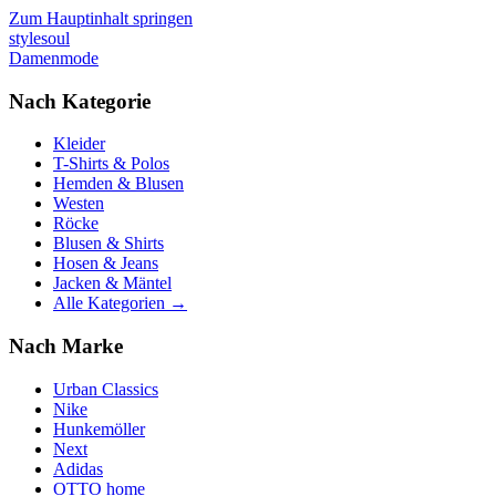
Zum Hauptinhalt springen
stylesoul
Damenmode
Nach Kategorie
Kleider
T-Shirts & Polos
Hemden & Blusen
Westen
Röcke
Blusen & Shirts
Hosen & Jeans
Jacken & Mäntel
Alle Kategorien →
Nach Marke
Urban Classics
Nike
Hunkemöller
Next
Adidas
OTTO home