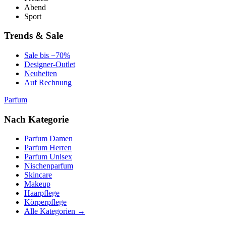
Abend
Sport
Trends & Sale
Sale bis −70%
Designer-Outlet
Neuheiten
Auf Rechnung
Parfum
Nach Kategorie
Parfum Damen
Parfum Herren
Parfum Unisex
Nischenparfum
Skincare
Makeup
Haarpflege
Körperpflege
Alle Kategorien →