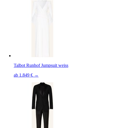
Talbot Runhof Jumpsuit weiss
ab 1.849 € →