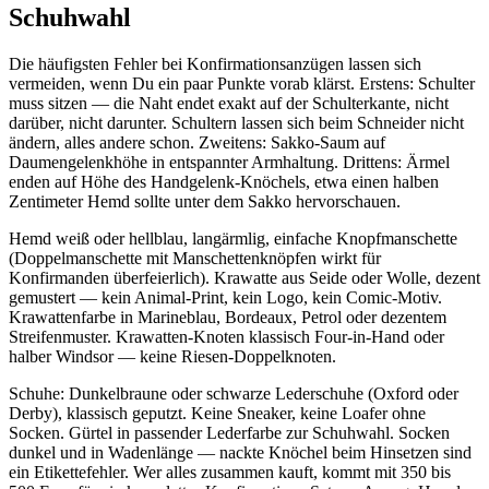
Schuhwahl
Die häufigsten Fehler bei Konfirmationsanzügen lassen sich
vermeiden, wenn Du ein paar Punkte vorab klärst. Erstens: Schulter
muss sitzen — die Naht endet exakt auf der Schulterkante, nicht
darüber, nicht darunter. Schultern lassen sich beim Schneider nicht
ändern, alles andere schon. Zweitens: Sakko-Saum auf
Daumengelenkhöhe in entspannter Armhaltung. Drittens: Ärmel
enden auf Höhe des Handgelenk-Knöchels, etwa einen halben
Zentimeter Hemd sollte unter dem Sakko hervorschauen.
Hemd weiß oder hellblau, langärmlig, einfache Knopfmanschette
(Doppelmanschette mit Manschettenknöpfen wirkt für
Konfirmanden überfeierlich). Krawatte aus Seide oder Wolle, dezent
gemustert — kein Animal-Print, kein Logo, kein Comic-Motiv.
Krawattenfarbe in Marineblau, Bordeaux, Petrol oder dezentem
Streifenmuster. Krawatten-Knoten klassisch Four-in-Hand oder
halber Windsor — keine Riesen-Doppelknoten.
Schuhe: Dunkelbraune oder schwarze Lederschuhe (Oxford oder
Derby), klassisch geputzt. Keine Sneaker, keine Loafer ohne
Socken. Gürtel in passender Lederfarbe zur Schuhwahl. Socken
dunkel und in Wadenlänge — nackte Knöchel beim Hinsetzen sind
ein Etikettefehler. Wer alles zusammen kauft, kommt mit 350 bis