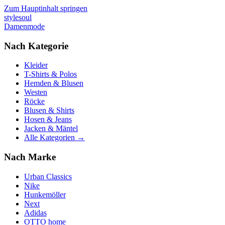
Zum Hauptinhalt springen
stylesoul
Damenmode
Nach Kategorie
Kleider
T-Shirts & Polos
Hemden & Blusen
Westen
Röcke
Blusen & Shirts
Hosen & Jeans
Jacken & Mäntel
Alle Kategorien →
Nach Marke
Urban Classics
Nike
Hunkemöller
Next
Adidas
OTTO home