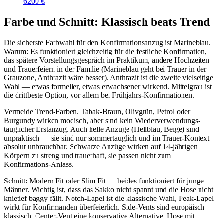
6200 €
Farbe und Schnitt: Klassisch beats Trend
Die sicherste Farbwahl für den Konfirmationsanzug ist Marineblau.
Warum: Es funktioniert gleichzeitig für die festliche Konfirmation,
das spätere Vorstellungsgespräch im Praktikum, andere Hochzeiten
und Trauerfeiern in der Familie (Marineblau geht bei Trauer in der
Grauzone, Anthrazit wäre besser). Anthrazit ist die zweite vielseitige
Wahl — etwas formeller, etwas erwachsener wirkend. Mittelgrau ist
die drittbeste Option, vor allem bei Frühjahrs-Konfirmationen.
Vermeide Trend-Farben. Tabak-Braun, Olivgrün, Petrol oder
Burgundy wirken modisch, aber sind kein Wiederverwendungs-
tauglicher Erstanzug. Auch helle Anzüge (Hellblau, Beige) sind
unpraktisch — sie sind nur sommertauglich und im Trauer-Kontext
absolut unbrauchbar. Schwarze Anzüge wirken auf 14-jährigen
Körpern zu streng und trauerhaft, sie passen nicht zum
Konfirmations-Anlass.
Schnitt: Modern Fit oder Slim Fit — beides funktioniert für junge
Männer. Wichtig ist, dass das Sakko nicht spannt und die Hose nicht
knietief baggy fällt. Notch-Lapel ist die klassische Wahl, Peak-Lapel
wirkt für Konfirmanden überfeierlich. Side-Vents sind europäisch
klassisch, Center-Vent eine konservative Alternative. Hose mit