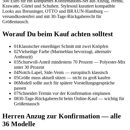
500 Euro für ein komplettes Konfirmations-Set aus Anzug, Hemd,
Krawatte, Gürtel und Schuhen. Stylesoul kuratiert kompatible
Looks aus Breuninger, OTTO und BRAUN-Hamburg —
versandkostenfrei und mit 30-Tage-Rückgaberecht für
Größentausch.
Worauf Du beim Kauf achten solltest
01
Klassischer einreihiger Schnitt mit zwei Knöpfen
02
Vielseitige Farbe (Marineblau bevorzugt, alternativ
Anthrazit)
03
Schurwoll-Anteil mindestens 70 Prozent — Polyester-Mix
unter 30 Prozent
04
Notch-Lapel, Side-Vents — europäisch klassisch
05
Größe muss aktuell sitzen — nicht zu groß kaufen
06
Modell sollte auch für spätere Vorstellungsgespräche
passen
07
Schneider-Termin vor der Konfirmation einplanen
08
30-Tage-Rückgaberecht beim Online-Kauf — wichtig für
Größentausch
Herren Anzug zur Konfirmation
— alle
36
Modelle