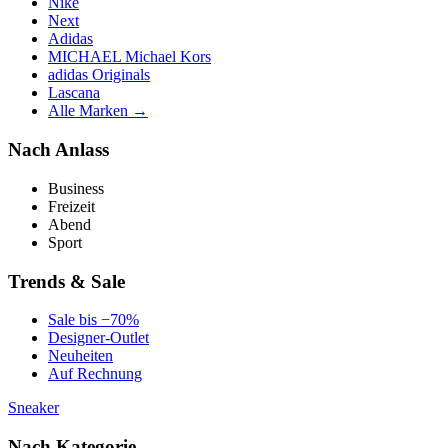
Nike
Next
Adidas
MICHAEL Michael Kors
adidas Originals
Lascana
Alle Marken →
Nach Anlass
Business
Freizeit
Abend
Sport
Trends & Sale
Sale bis −70%
Designer-Outlet
Neuheiten
Auf Rechnung
Sneaker
Nach Kategorie