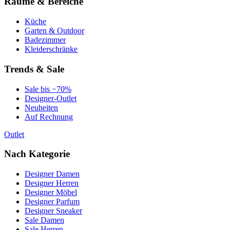
Räume & Bereiche
Küche
Garten & Outdoor
Badezimmer
Kleiderschränke
Trends & Sale
Sale bis −70%
Designer-Outlet
Neuheiten
Auf Rechnung
Outlet
Nach Kategorie
Designer Damen
Designer Herren
Designer Möbel
Designer Parfum
Designer Sneaker
Sale Damen
Sale Herren