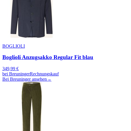
BOGLIOLI
Boglioli Anzugsakko Regular Fit blau
349,99
€
bei
Breuninger
Rechnungskauf
Bei Breuninger ansehen
→