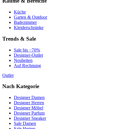
Räume & Bereiche
Küche
Garten & Outdoor
Badezimmer
Kleiderschränke
Trends & Sale
Sale bis −70%
Designer-Outlet
Neuheiten
Auf Rechnung
Outlet
Nach Kategorie
Designer Damen
Designer Herren
Designer Möbel
Designer Parfum
Designer Sneaker
Sale Damen
Sale Herren