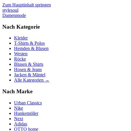
Zum Hauptinhalt springen
stylesoul
Damenmode
Nach Kategorie
Kleider
T-Shirts & Polos
Hemden & Blusen
Westen
Röcke
Blusen & Shirts
Hosen & Jeans
Jacken & Mäntel
Alle Kategorien →
Nach Marke
Urban Classics
Nike
Hunkemöller
Next
Adidas
OTTO home