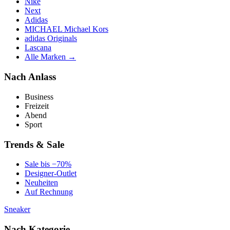
Nike
Next
Adidas
MICHAEL Michael Kors
adidas Originals
Lascana
Alle Marken →
Nach Anlass
Business
Freizeit
Abend
Sport
Trends & Sale
Sale bis −70%
Designer-Outlet
Neuheiten
Auf Rechnung
Sneaker
Nach Kategorie