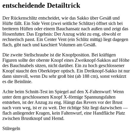
entscheidende Detailtrick
Der Rückenschlitz entscheidet, wie das Sakko über Gesäß und
Hüfte fällt. Ein Side Vent (zwei seitliche Schlitze) öffnet sich bei
breiteren Hüften oder einem Bauchansatz nach außen und zeigt das
Hosenfutter. Das Ergebnis: Der Anzug wirkt zu eng, obwohl er
rechnerisch passt. Ein Center Vent (ein Schlitz mittig) liegt dagegen
flach, gibt nach und kaschiert Volumen am Gesäß.
Die zweite Stellschraube ist die Knopfposition. Bei kräftigen
Figuren sollte der oberste Knopf eines Zweiknopf-Sakkos auf Höhe
des Bauchnabels sitzen, nicht darüber. Ein zu hoch geschlossener
Knopf staucht den Oberkörper optisch. Ein Dreiknopf-Sakko ist nur
dann sinnvoll, wenn Du sehr groß bist (ab 188 cm), sonst verkürzt
es die Beinlinie.
Achte beim Schnitt-Test im Spiegel auf den X-Faltenwurf: Wenn
unter dem geschlossenen Knopf X-förmige Spannungsfalten
entstehen, ist der Anzug zu eng. Hängt das Revers vor der Brust
nach vorn weg, ist er zu weit. Der richtige Sitz liegt dazwischen —
flach anliegender Kragen, kein Faltenwurf, eine Handfläche Platz
zwischen Brustknopf und Hemd.
Stilregeln