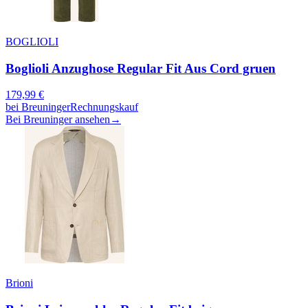
BOGLIOLI
Boglioli Anzughose Regular Fit Aus Cord gruen
179,99
€
bei
Breuninger
Rechnungskauf
Bei Breuninger ansehen
→
Brioni