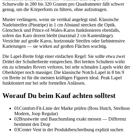
Schurwolle in 280 bis 320 Gramm pro Quadratmeter fällt schwer
genug, um die Körperform zu führen, ohne aufzutragen.
Muster verlängern, wenn sie vertikal angelegt sind. Klassische
Nadelstreifen (Pinstripe) in 1 cm Abstand strecken die Optik.
Glencheck und Prince-of-Wales-Karos funktionieren ebenfalls,
sofern das Karo dezent bleibt (maximal 2 cm Kantenlänge).
Verzichte auf große Karos, horizontale Streifen oder farbintensive
Karierungen — sie wirken auf großen Flächen wuchtig.
Die Lapel-Breite folgt einer einfachen Regel: Sie sollte etwa zwei
Drittel der Schulterbreite entsprechen. Bei breiten Schultern wirkt
ein zu schmales Revers verloren, bei sehr schmalen Lapels wirkt der
Oberkörper noch massiger. Die klassische Notch-Lapel in 8 bis 9
cm Breite ist für die meisten kräftigen Figuren ideal. Peak Lapel
funktioniert nur bei sehr formellen Anlässen.
Worauf Du beim Kauf achten solltest
01
Comfort-Fit-Linie der Marke prüfen (Boss Hutch, Strellson
Modern, Joop Regular)
02
Brustweite und Bauchumfang exakt messen — Differenz
bestimmt den Drop
03
Center Vent in der Produktbeschreibung explizit suchen