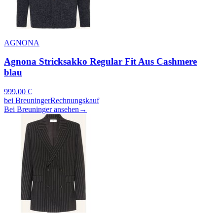
AGNONA
Agnona Stricksakko Regular Fit Aus Cashmere
blau
999,00
€
bei
Breuninger
Rechnungskauf
Bei Breuninger ansehen
→