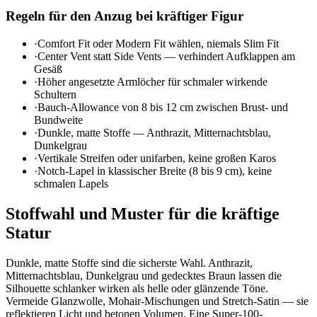
Regeln für den Anzug bei kräftiger Figur
·
Comfort Fit oder Modern Fit wählen, niemals Slim Fit
·
Center Vent statt Side Vents — verhindert Aufklappen am
Gesäß
·
Höher angesetzte Armlöcher für schmaler wirkende
Schultern
·
Bauch-Allowance von 8 bis 12 cm zwischen Brust- und
Bundweite
·
Dunkle, matte Stoffe — Anthrazit, Mitternachtsblau,
Dunkelgrau
·
Vertikale Streifen oder unifarben, keine großen Karos
·
Notch-Lapel in klassischer Breite (8 bis 9 cm), keine
schmalen Lapels
Stoffwahl und Muster für die kräftige
Statur
Dunkle, matte Stoffe sind die sicherste Wahl. Anthrazit,
Mitternachtsblau, Dunkelgrau und gedecktes Braun lassen die
Silhouette schlanker wirken als helle oder glänzende Töne.
Vermeide Glanzwolle, Mohair-Mischungen und Stretch-Satin — sie
reflektieren Licht und betonen Volumen. Eine Super-100-