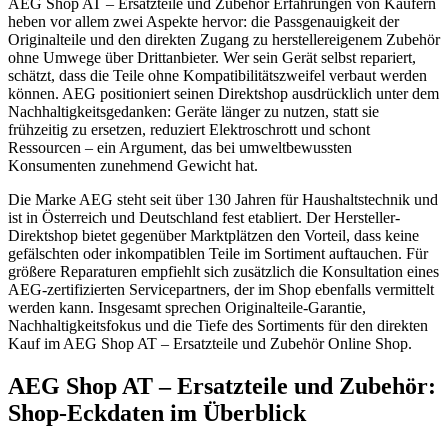
AEG Shop AT – Ersatzteile und Zubehör Erfahrungen von Käufern
heben vor allem zwei Aspekte hervor: die Passgenauigkeit der
Originalteile und den direkten Zugang zu herstellereigenem Zubehör
ohne Umwege über Drittanbieter. Wer sein Gerät selbst repariert,
schätzt, dass die Teile ohne Kompatibilitätszweifel verbaut werden
können. AEG positioniert seinen Direktshop ausdrücklich unter dem
Nachhaltigkeitsgedanken: Geräte länger zu nutzen, statt sie
frühzeitig zu ersetzen, reduziert Elektroschrott und schont
Ressourcen – ein Argument, das bei umweltbewussten
Konsumenten zunehmend Gewicht hat.
Die Marke AEG steht seit über 130 Jahren für Haushaltstechnik und
ist in Österreich und Deutschland fest etabliert. Der Hersteller-
Direktshop bietet gegenüber Marktplätzen den Vorteil, dass keine
gefälschten oder inkompatiblen Teile im Sortiment auftauchen. Für
größere Reparaturen empfiehlt sich zusätzlich die Konsultation eines
AEG-zertifizierten Servicepartners, der im Shop ebenfalls vermittelt
werden kann. Insgesamt sprechen Originalteile-Garantie,
Nachhaltigkeitsfokus und die Tiefe des Sortiments für den direkten
Kauf im AEG Shop AT – Ersatzteile und Zubehör Online Shop.
AEG Shop AT – Ersatzteile und Zubehör:
Shop-Eckdaten im Überblick