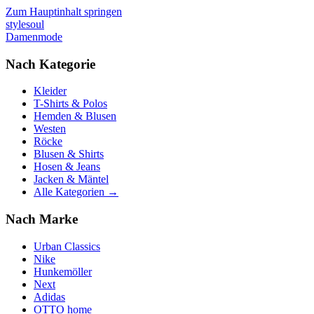
Zum Hauptinhalt springen
stylesoul
Damenmode
Nach Kategorie
Kleider
T-Shirts & Polos
Hemden & Blusen
Westen
Röcke
Blusen & Shirts
Hosen & Jeans
Jacken & Mäntel
Alle Kategorien →
Nach Marke
Urban Classics
Nike
Hunkemöller
Next
Adidas
OTTO home