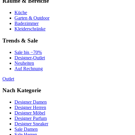
Räume & Bereiche
Küche
Garten & Outdoor
Badezimmer
Kleiderschränke
Trends & Sale
Sale bis −70%
Designer-Outlet
Neuheiten
Auf Rechnung
Outlet
Nach Kategorie
Designer Damen
Designer Herren
Designer Möbel
Designer Parfum
Designer Sneaker
Sale Damen
Sale Herren