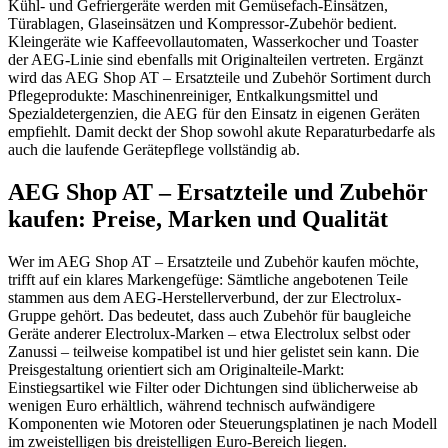
Kühl- und Gefriergeräte werden mit Gemüsefach-Einsätzen,
Türablagen, Glaseinsätzen und Kompressor-Zubehör bedient.
Kleingeräte wie Kaffeevollautomaten, Wasserkocher und Toaster
der AEG-Linie sind ebenfalls mit Originalteilen vertreten. Ergänzt
wird das AEG Shop AT – Ersatzteile und Zubehör Sortiment durch
Pflegeprodukte: Maschinenreiniger, Entkalkungsmittel und
Spezialdetergenzien, die AEG für den Einsatz in eigenen Geräten
empfiehlt. Damit deckt der Shop sowohl akute Reparaturbedarfe als
auch die laufende Gerätepflege vollständig ab.
AEG Shop AT – Ersatzteile und Zubehör
kaufen: Preise, Marken und Qualität
Wer im AEG Shop AT – Ersatzteile und Zubehör kaufen möchte,
trifft auf ein klares Markengefüge: Sämtliche angebotenen Teile
stammen aus dem AEG-Herstellerverbund, der zur Electrolux-
Gruppe gehört. Das bedeutet, dass auch Zubehör für baugleiche
Geräte anderer Electrolux-Marken – etwa Electrolux selbst oder
Zanussi – teilweise kompatibel ist und hier gelistet sein kann. Die
Preisgestaltung orientiert sich am Originalteile-Markt:
Einstiegsartikel wie Filter oder Dichtungen sind üblicherweise ab
wenigen Euro erhältlich, während technisch aufwändigere
Komponenten wie Motoren oder Steuerungsplatinen je nach Modell
im zweistelligen bis dreistelligen Euro-Bereich liegen.