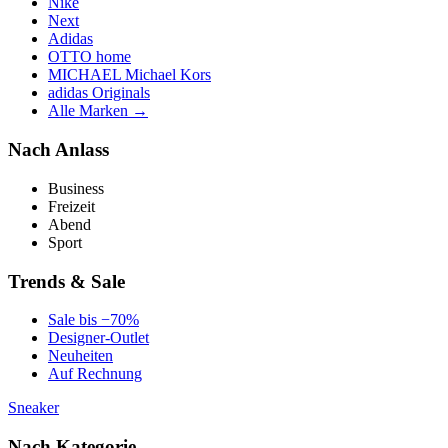
Nike
Next
Adidas
OTTO home
MICHAEL Michael Kors
adidas Originals
Alle Marken →
Nach Anlass
Business
Freizeit
Abend
Sport
Trends & Sale
Sale bis −70%
Designer-Outlet
Neuheiten
Auf Rechnung
Sneaker
Nach Kategorie