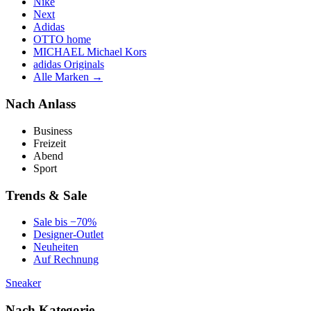
Nike
Next
Adidas
OTTO home
MICHAEL Michael Kors
adidas Originals
Alle Marken →
Nach Anlass
Business
Freizeit
Abend
Sport
Trends & Sale
Sale bis −70%
Designer-Outlet
Neuheiten
Auf Rechnung
Sneaker
Nach Kategorie