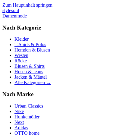
Zum Hauptinhalt springen
stylesoul
Damenmode
Nach Kategorie
Kleider
T-Shirts & Polos
Hemden & Blusen
Westen
Röcke
Blusen & Shirts
Hosen & Jeans
Jacken & Mäntel
Alle Kategorien →
Nach Marke
Urban Classics
Nike
Hunkemöller
Next
Adidas
OTTO home