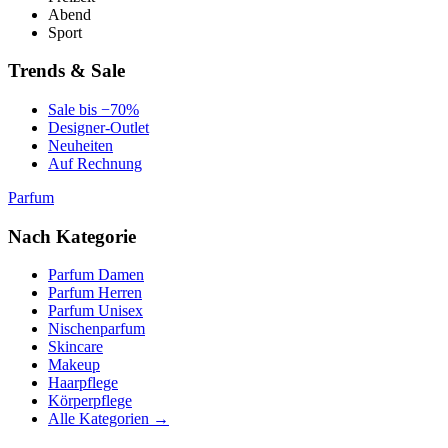
Abend
Sport
Trends & Sale
Sale bis −70%
Designer-Outlet
Neuheiten
Auf Rechnung
Parfum
Nach Kategorie
Parfum Damen
Parfum Herren
Parfum Unisex
Nischenparfum
Skincare
Makeup
Haarpflege
Körperpflege
Alle Kategorien →