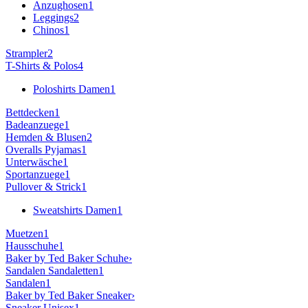
Anzughosen
1
Leggings
2
Chinos
1
Strampler
2
T-Shirts & Polos
4
Poloshirts Damen
1
Bettdecken
1
Badeanzuege
1
Hemden & Blusen
2
Overalls Pyjamas
1
Unterwäsche
1
Sportanzuege
1
Pullover & Strick
1
Sweatshirts Damen
1
Muetzen
1
Hausschuhe
1
Baker by Ted Baker
Schuhe
›
Sandalen Sandaletten
1
Sandalen
1
Baker by Ted Baker
Sneaker
›
Sneaker Unisex
1