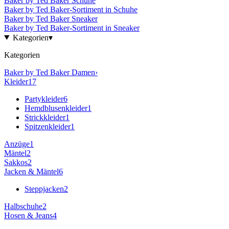
Baker by Ted Baker
Schuhe
Baker by Ted Baker
-Sortiment in
Schuhe
Baker by Ted Baker
Sneaker
Baker by Ted Baker
-Sortiment in
Sneaker
Kategorien
▾
Kategorien
Baker by Ted Baker
Damen
›
Kleider
17
Partykleider
6
Hemdblusenkleider
1
Strickkleider
1
Spitzenkleider
1
Anzüge
1
Mäntel
2
Sakkos
2
Jacken & Mäntel
6
Steppjacken
2
Halbschuhe
2
Hosen & Jeans
4