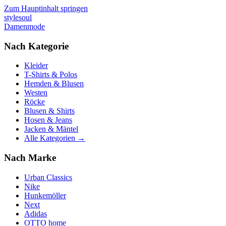
Zum Hauptinhalt springen
stylesoul
Damenmode
Nach Kategorie
Kleider
T-Shirts & Polos
Hemden & Blusen
Westen
Röcke
Blusen & Shirts
Hosen & Jeans
Jacken & Mäntel
Alle Kategorien →
Nach Marke
Urban Classics
Nike
Hunkemöller
Next
Adidas
OTTO home