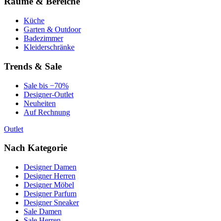
Räume & Bereiche
Küche
Garten & Outdoor
Badezimmer
Kleiderschränke
Trends & Sale
Sale bis −70%
Designer-Outlet
Neuheiten
Auf Rechnung
Outlet
Nach Kategorie
Designer Damen
Designer Herren
Designer Möbel
Designer Parfum
Designer Sneaker
Sale Damen
Sale Herren