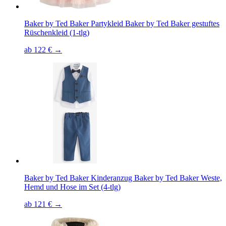
Baker by Ted Baker Partykleid Baker by Ted Baker gestuftes
Rüschenkleid (1-tlg)
ab 122 € →
Baker by Ted Baker Kinderanzug Baker by Ted Baker Weste,
Hemd und Hose im Set (4-tlg)
ab 121 € →