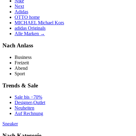
Nike
Next
Adidas
OTTO home
MICHAEL Michael Kors
adidas Originals
Alle Marken →
Nach Anlass
Business
Freizeit
Abend
Sport
Trends & Sale
Sale bis −70%
Designer-Outlet
Neuheiten
Auf Rechnung
Sneaker
Nach Kategorie