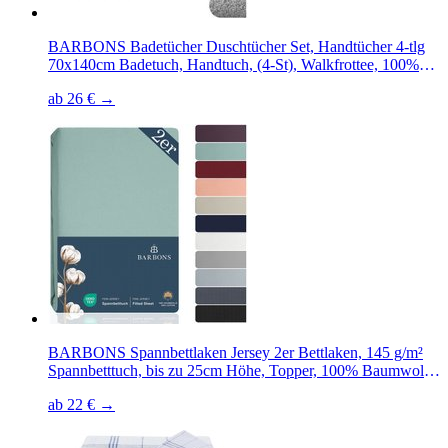
BARBONS Badetücher Duschtücher Set, Handtücher 4-tlg
70x140cm Badetuch, Handtuch, (4-St), Walkfrottee, 100%
Baumwolle, saugstark, weich
ab 26 € →
BARBONS Spannbettlaken Jersey 2er Bettlaken, 145 g/m²
Spannbetttuch, bis zu 25cm Höhe, Topper, 100% Baumwolle,
Gummizug: rundum, (2 Stück), Rundgummi, Atmungsaktiv
ab 22 € →