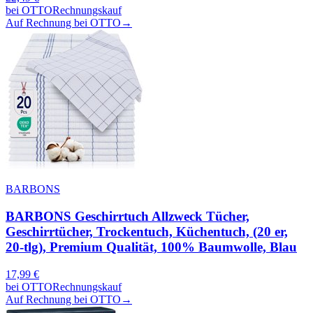
bei
OTTO
Rechnungskauf
Auf Rechnung bei OTTO
→
BARBONS
BARBONS Geschirrtuch Allzweck Tücher,
Geschirrtücher, Trockentuch, Küchentuch, (20 er,
20-tlg), Premium Qualität, 100% Baumwolle, Blau
17,99
€
bei
OTTO
Rechnungskauf
Auf Rechnung bei OTTO
→