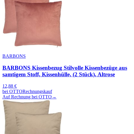
BARBONS
BARBONS Kissenbezug Stilvolle Kissenbezüge aus
samtigem Stoff, Kissenhülle, (2 Stück), Altrose
12,88
€
bei
OTTO
Rechnungskauf
Auf Rechnung bei OTTO
→