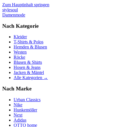
Zum Hauptinhalt springen
stylesoul
Damenmode
Nach Kategorie
Kleider
T-Shirts & Polos
Hemden & Blusen
Westen
Röcke
Blusen & Shirts
Hosen & Jeans
Jacken & Mäntel
Alle Kategorien →
Nach Marke
Urban Classics
Nike
Hunkemöller
Next
Adidas
OTTO home