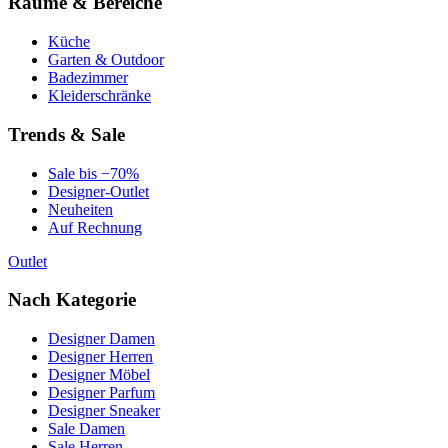
Räume & Bereiche
Küche
Garten & Outdoor
Badezimmer
Kleiderschränke
Trends & Sale
Sale bis −70%
Designer-Outlet
Neuheiten
Auf Rechnung
Outlet
Nach Kategorie
Designer Damen
Designer Herren
Designer Möbel
Designer Parfum
Designer Sneaker
Sale Damen
Sale Herren