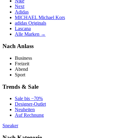
Nike
Next
Adidas
MICHAEL Michael Kors
adidas Originals
Lascana
Alle Marken →
Nach Anlass
Business
Freizeit
Abend
Sport
Trends & Sale
Sale bis −70%
Designer-Outlet
Neuheiten
Auf Rechnung
Sneaker
Nach Kategorie