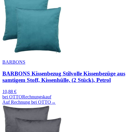
BARBONS
BARBONS Kissenbezug Stilvolle Kissenbezüge aus
samtigem Stoff, Kissenhülle, (2 Stück), Petrol
10,88
€
bei
OTTO
Rechnungskauf
Auf Rechnung bei OTTO
→