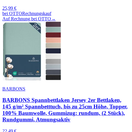
25,99
€
bei
OTTO
Rechnungskauf
Auf Rechnung bei OTTO
→
BARBONS
BARBONS Spannbettlaken Jersey 2er Bettlaken,
145 g/m² Spannbetttuch, bis zu 25cm Höhe, Topper,
100% Baumwolle, Gummizug: rundum, (2 Stück),
Rundgummi, Atmungsaktiv
22,49
€