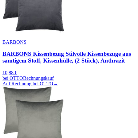
BARBONS
BARBONS Kissenbezug Stilvolle Kissenbezüge aus
samtigem Stoff, Kissenhülle, (2 Stück), Anthrazit
10,88
€
bei
OTTO
Rechnungskauf
Auf Rechnung bei OTTO
→