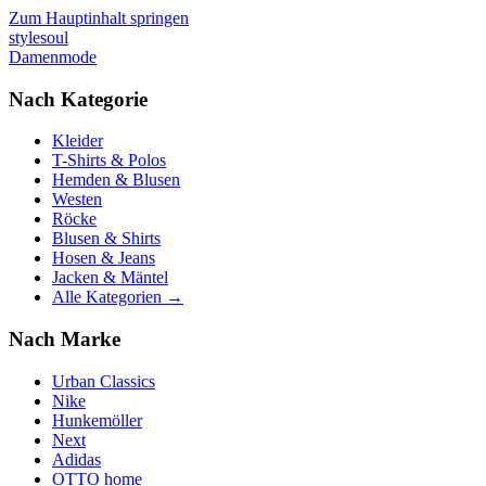
Zum Hauptinhalt springen
stylesoul
Damenmode
Nach Kategorie
Kleider
T-Shirts & Polos
Hemden & Blusen
Westen
Röcke
Blusen & Shirts
Hosen & Jeans
Jacken & Mäntel
Alle Kategorien →
Nach Marke
Urban Classics
Nike
Hunkemöller
Next
Adidas
OTTO home