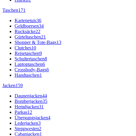
Taschen
171
Kartenetuis
36
Geldboersen
34
Rucksäcke
22
Gürteltaschen
21
Shopper & Tote-Bags
13
Clutches
10
Reisetaschen
9
Schultertaschen
8
Laptoptaschen
6
Crossbody-Bags
6
Handtaschen
1
Jacken
159
Daunenjacken
44
Bomberjacken
35
Hemdjacken
31
Parkas
12
Übergangsjacken
4
Lederjacken
3
Steppwesten
2
Cabanjacken
1