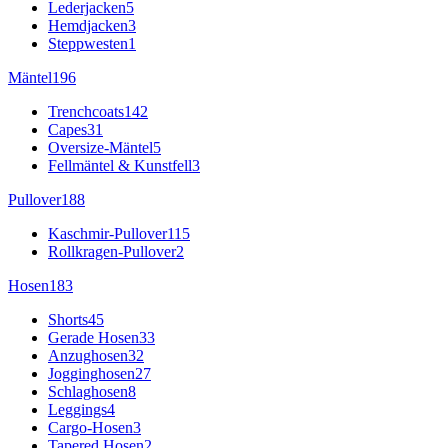
Lederjacken
5
Hemdjacken
3
Steppwesten
1
Mäntel
196
Trenchcoats
142
Capes
31
Oversize-Mäntel
5
Fellmäntel & Kunstfell
3
Pullover
188
Kaschmir-Pullover
115
Rollkragen-Pullover
2
Hosen
183
Shorts
45
Gerade Hosen
33
Anzughosen
32
Jogginghosen
27
Schlaghosen
8
Leggings
4
Cargo-Hosen
3
Tapered Hosen
2