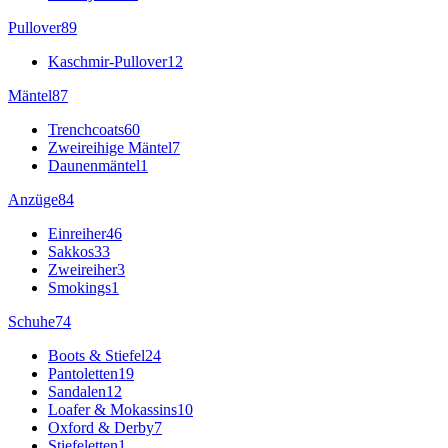
Pullover
89
Kaschmir-Pullover
12
Mäntel
87
Trenchcoats
60
Zweireihige Mäntel
7
Daunenmäntel
1
Anzüge
84
Einreiher
46
Sakkos
33
Zweireiher
3
Smokings
1
Schuhe
74
Boots & Stiefel
24
Pantoletten
19
Sandalen
12
Loafer & Mokassins
10
Oxford & Derby
7
Stiefeletten
1