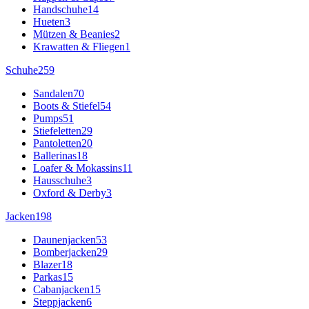
Handschuhe
14
Hueten
3
Mützen & Beanies
2
Krawatten & Fliegen
1
Schuhe
259
Sandalen
70
Boots & Stiefel
54
Pumps
51
Stiefeletten
29
Pantoletten
20
Ballerinas
18
Loafer & Mokassins
11
Hausschuhe
3
Oxford & Derby
3
Jacken
198
Daunenjacken
53
Bomberjacken
29
Blazer
18
Parkas
15
Cabanjacken
15
Steppjacken
6