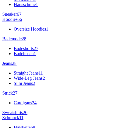
Hausschuhe
1
Sneaker
67
Hoodies
66
Oversize Hoodies
1
Bademode
28
Badeshorts
27
Badehosen
1
Jeans
28
Straight Jeans
11
Wide-Leg Jeans
2
Slim Jeans
2
Strick
27
Cardigans
24
Sweatshirts
26
Schmuck
11
Halsketten
8