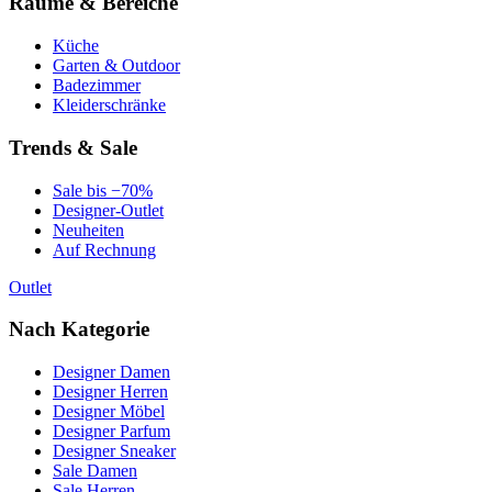
Räume & Bereiche
Küche
Garten & Outdoor
Badezimmer
Kleiderschränke
Trends & Sale
Sale bis −70%
Designer-Outlet
Neuheiten
Auf Rechnung
Outlet
Nach Kategorie
Designer Damen
Designer Herren
Designer Möbel
Designer Parfum
Designer Sneaker
Sale Damen
Sale Herren