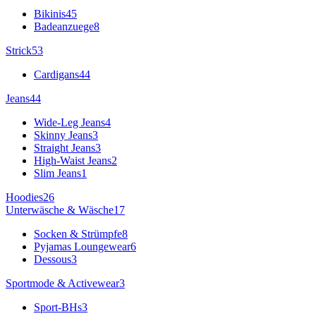
Bikinis
45
Badeanzuege
8
Strick
53
Cardigans
44
Jeans
44
Wide-Leg Jeans
4
Skinny Jeans
3
Straight Jeans
3
High-Waist Jeans
2
Slim Jeans
1
Hoodies
26
Unterwäsche & Wäsche
17
Socken & Strümpfe
8
Pyjamas Loungewear
6
Dessous
3
Sportmode & Activewear
3
Sport-BHs
3