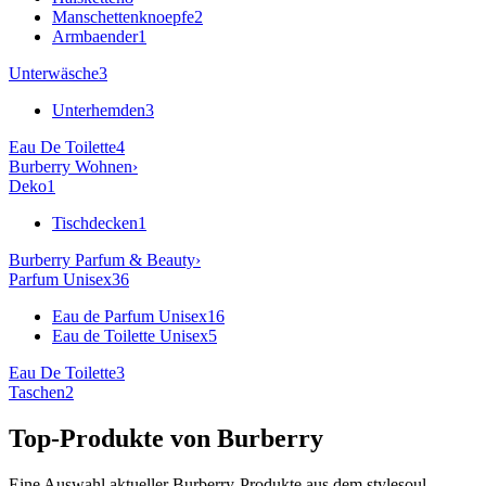
Manschettenknoepfe
2
Armbaender
1
Unterwäsche
3
Unterhemden
3
Eau De Toilette
4
Burberry
Wohnen
›
Deko
1
Tischdecken
1
Burberry
Parfum & Beauty
›
Parfum Unisex
36
Eau de Parfum Unisex
16
Eau de Toilette Unisex
5
Eau De Toilette
3
Taschen
2
Top-Produkte von
Burberry
Eine Auswahl aktueller
Burberry
-Produkte aus dem stylesoul-