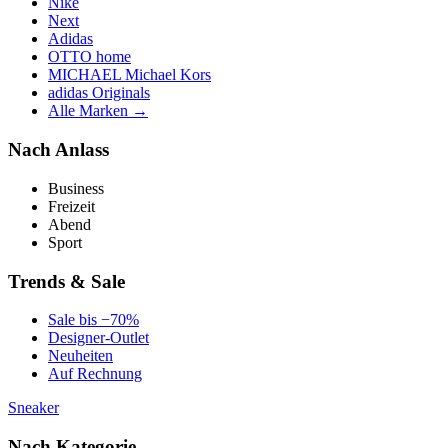
Nike
Next
Adidas
OTTO home
MICHAEL Michael Kors
adidas Originals
Alle Marken →
Nach Anlass
Business
Freizeit
Abend
Sport
Trends & Sale
Sale bis −70%
Designer-Outlet
Neuheiten
Auf Rechnung
Sneaker
Nach Kategorie