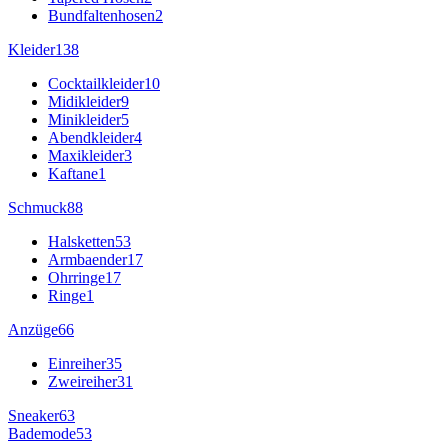
Bundfaltenhosen
2
Kleider
138
Cocktailkleider
10
Midikleider
9
Minikleider
5
Abendkleider
4
Maxikleider
3
Kaftane
1
Schmuck
88
Halsketten
53
Armbaender
17
Ohrringe
17
Ringe
1
Anzüge
66
Einreiher
35
Zweireiher
31
Sneaker
63
Bademode
53