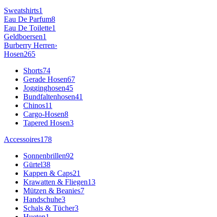
Sweatshirts
1
Eau De Parfum
8
Eau De Toilette
1
Geldboersen
1
Burberry
Herren
›
Hosen
265
Shorts
74
Gerade Hosen
67
Jogginghosen
45
Bundfaltenhosen
41
Chinos
11
Cargo-Hosen
8
Tapered Hosen
3
Accessoires
178
Sonnenbrillen
92
Gürtel
38
Kappen & Caps
21
Krawatten & Fliegen
13
Mützen & Beanies
7
Handschuhe
3
Schals & Tücher
3
Hueten
1