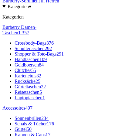
Burberry
-Sortiment in
Herren
Kategorien
▾
Kategorien
Burberry
Damen
›
Taschen
1.357
Crossbody-Bags
376
Schultertaschen
292
Shopper & Tote-Bags
291
Handtaschen
109
Geldboersen
84
Clutches
55
Kartenetuis
32
Rucksäcke
25
Gürteltaschen
22
Reisetaschen
5
Laptoptaschen
1
Accessoires
497
Sonnenbrillen
234
Schals & Tücher
176
Gürtel
50
Kappen & Caps
17