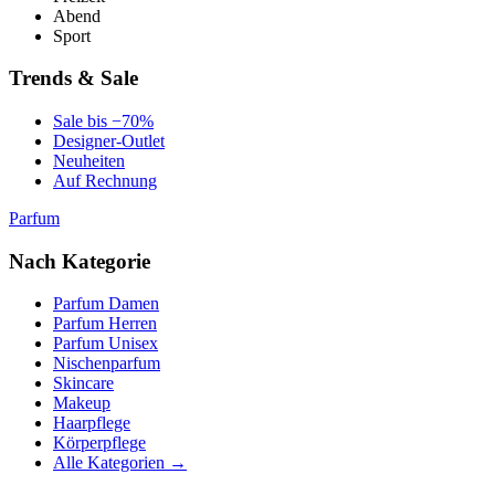
Abend
Sport
Trends & Sale
Sale bis −70%
Designer-Outlet
Neuheiten
Auf Rechnung
Parfum
Nach Kategorie
Parfum Damen
Parfum Herren
Parfum Unisex
Nischenparfum
Skincare
Makeup
Haarpflege
Körperpflege
Alle Kategorien →