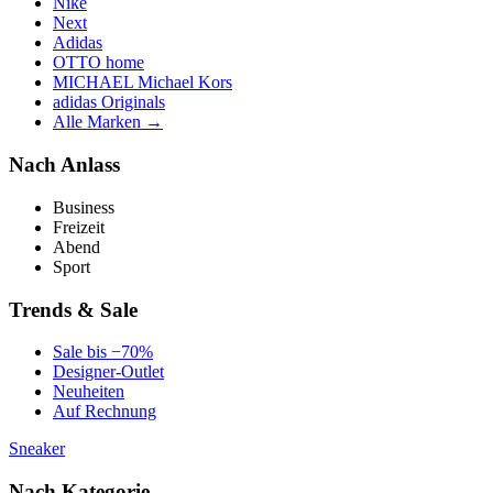
Nike
Next
Adidas
OTTO home
MICHAEL Michael Kors
adidas Originals
Alle Marken →
Nach Anlass
Business
Freizeit
Abend
Sport
Trends & Sale
Sale bis −70%
Designer-Outlet
Neuheiten
Auf Rechnung
Sneaker
Nach Kategorie