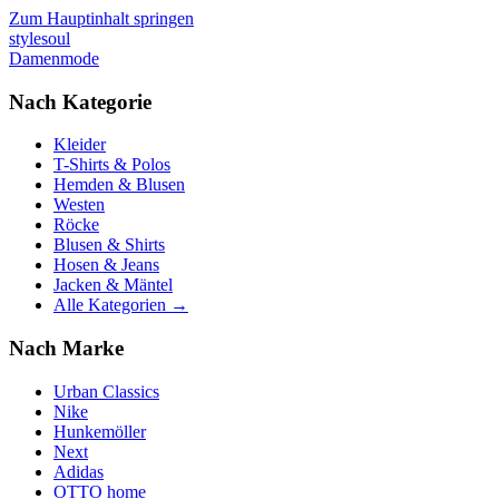
Zum Hauptinhalt springen
stylesoul
Damenmode
Nach Kategorie
Kleider
T-Shirts & Polos
Hemden & Blusen
Westen
Röcke
Blusen & Shirts
Hosen & Jeans
Jacken & Mäntel
Alle Kategorien →
Nach Marke
Urban Classics
Nike
Hunkemöller
Next
Adidas
OTTO home