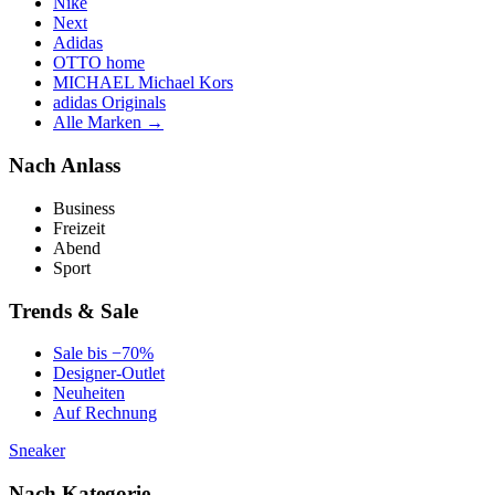
Nike
Next
Adidas
OTTO home
MICHAEL Michael Kors
adidas Originals
Alle Marken →
Nach Anlass
Business
Freizeit
Abend
Sport
Trends & Sale
Sale bis −70%
Designer-Outlet
Neuheiten
Auf Rechnung
Sneaker
Nach Kategorie