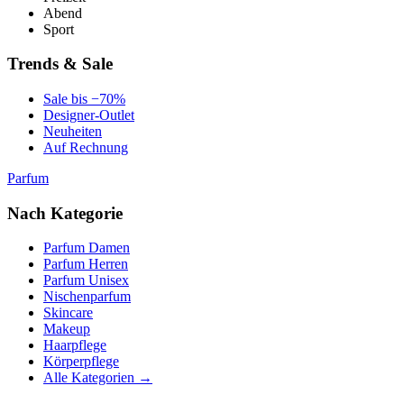
Abend
Sport
Trends & Sale
Sale bis −70%
Designer-Outlet
Neuheiten
Auf Rechnung
Parfum
Nach Kategorie
Parfum Damen
Parfum Herren
Parfum Unisex
Nischenparfum
Skincare
Makeup
Haarpflege
Körperpflege
Alle Kategorien →