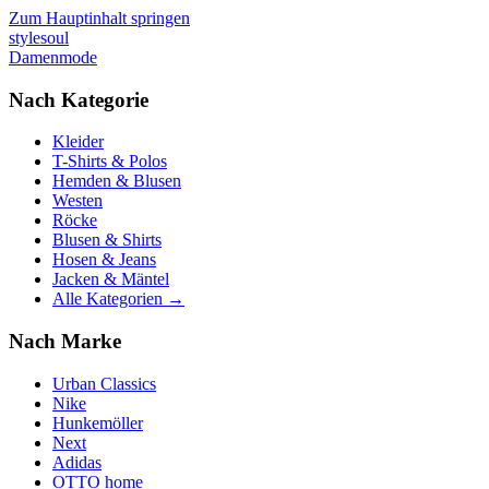
Zum Hauptinhalt springen
stylesoul
Damenmode
Nach Kategorie
Kleider
T-Shirts & Polos
Hemden & Blusen
Westen
Röcke
Blusen & Shirts
Hosen & Jeans
Jacken & Mäntel
Alle Kategorien →
Nach Marke
Urban Classics
Nike
Hunkemöller
Next
Adidas
OTTO home