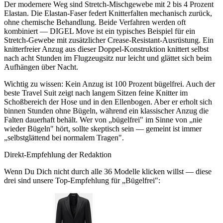
Der modernere Weg sind Stretch-Mischgewebe mit 2 bis 4 Prozent
Elastan. Die Elastan-Faser federt Knitterfalten mechanisch zurück,
ohne chemische Behandlung. Beide Verfahren werden oft
kombiniert — DIGEL Move ist ein typisches Beispiel für ein
Stretch-Gewebe mit zusätzlicher Crease-Resistant-Ausrüstung. Ein
knitterfreier Anzug aus dieser Doppel-Konstruktion knittert selbst
nach acht Stunden im Flugzeugsitz nur leicht und glättet sich beim
Aufhängen über Nacht.
Wichtig zu wissen: Kein Anzug ist 100 Prozent bügelfrei. Auch der
beste Travel Suit zeigt nach langem Sitzen feine Knitter im
Schoßbereich der Hose und in den Ellenbogen. Aber er erholt sich
binnen Stunden ohne Bügeln, während ein klassischer Anzug die
Falten dauerhaft behält. Wer von „bügelfrei" im Sinne von „nie
wieder Bügeln" hört, sollte skeptisch sein — gemeint ist immer
„selbstglättend bei normalem Tragen".
Direkt-Empfehlung der Redaktion
Wenn Du Dich nicht durch alle
36
Modelle klicken willst — diese
drei sind unsere Top-Empfehlung für „
Bügelfrei
":