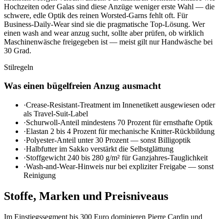
Hochzeiten oder Galas sind diese Anzüge weniger erste Wahl — die
schwere, edle Optik des reinen Worsted-Garns fehlt oft. Für
Business-Daily-Wear sind sie die pragmatische Top-Lösung. Wer
einen wash and wear anzug sucht, sollte aber prüfen, ob wirklich
Maschinenwäsche freigegeben ist — meist gilt nur Handwäsche bei
30 Grad.
Stilregeln
Was einen bügelfreien Anzug ausmacht
·
Crease-Resistant-Treatment im Innenetikett ausgewiesen oder
als Travel-Suit-Label
·
Schurwoll-Anteil mindestens 70 Prozent für ernsthafte Optik
·
Elastan 2 bis 4 Prozent für mechanische Knitter-Rückbildung
·
Polyester-Anteil unter 30 Prozent — sonst Billigoptik
·
Halbfutter im Sakko verstärkt die Selbstglättung
·
Stoffgewicht 240 bis 280 g/m² für Ganzjahres-Tauglichkeit
·
Wash-and-Wear-Hinweis nur bei expliziter Freigabe — sonst
Reinigung
Stoffe, Marken und Preisniveaus
Im Einstiegssegment bis 300 Euro dominieren Pierre Cardin und