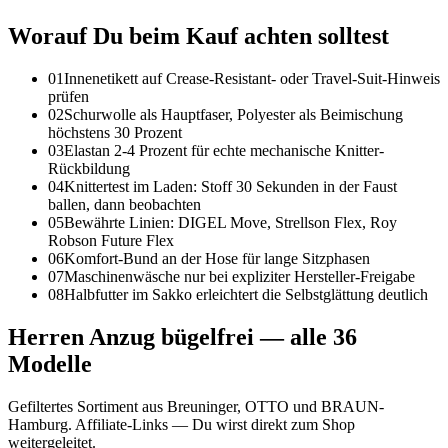
Worauf Du beim Kauf achten solltest
01
Innenetikett auf Crease-Resistant- oder Travel-Suit-Hinweis
prüfen
02
Schurwolle als Hauptfaser, Polyester als Beimischung
höchstens 30 Prozent
03
Elastan 2-4 Prozent für echte mechanische Knitter-
Rückbildung
04
Knittertest im Laden: Stoff 30 Sekunden in der Faust
ballen, dann beobachten
05
Bewährte Linien: DIGEL Move, Strellson Flex, Roy
Robson Future Flex
06
Komfort-Bund an der Hose für lange Sitzphasen
07
Maschinenwäsche nur bei expliziter Hersteller-Freigabe
08
Halbfutter im Sakko erleichtert die Selbstglättung deutlich
Herren Anzug bügelfrei
— alle
36
Modelle
Gefiltertes Sortiment aus Breuninger, OTTO und BRAUN-
Hamburg. Affiliate-Links — Du wirst direkt zum Shop
weitergeleitet.