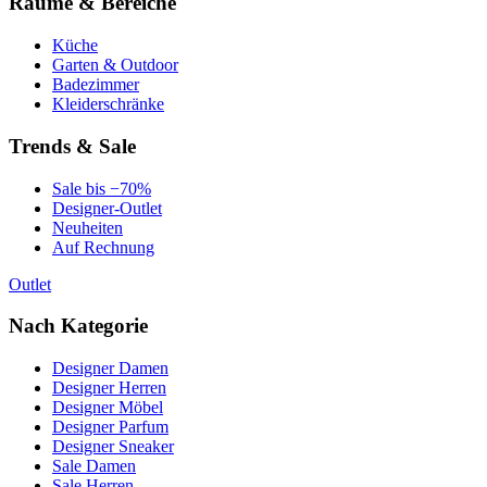
Räume & Bereiche
Küche
Garten & Outdoor
Badezimmer
Kleiderschränke
Trends & Sale
Sale bis −70%
Designer-Outlet
Neuheiten
Auf Rechnung
Outlet
Nach Kategorie
Designer Damen
Designer Herren
Designer Möbel
Designer Parfum
Designer Sneaker
Sale Damen
Sale Herren