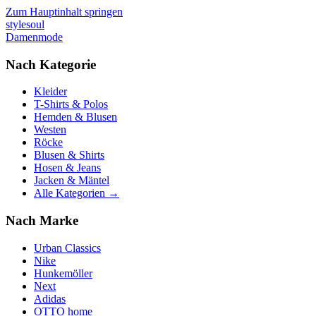
Zum Hauptinhalt springen
stylesoul
Damenmode
Nach Kategorie
Kleider
T-Shirts & Polos
Hemden & Blusen
Westen
Röcke
Blusen & Shirts
Hosen & Jeans
Jacken & Mäntel
Alle Kategorien →
Nach Marke
Urban Classics
Nike
Hunkemöller
Next
Adidas
OTTO home