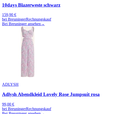
10days Blazerweste schwarz
159,90
€
bei
Breuninger
Rechnungskauf
Bei Breuninger ansehen
→
ADLYSH
Adlysh Abendkleid Lovely Rose Jumpsuit rosa
99,00
€
bei
Breuninger
Rechnungskauf
Bei Breuninger ansehen
→