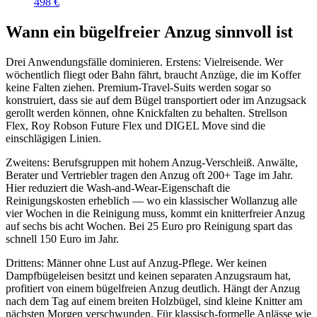
498 €
Wann ein bügelfreier Anzug sinnvoll ist
Drei Anwendungsfälle dominieren. Erstens: Vielreisende. Wer
wöchentlich fliegt oder Bahn fährt, braucht Anzüge, die im Koffer
keine Falten ziehen. Premium-Travel-Suits werden sogar so
konstruiert, dass sie auf dem Bügel transportiert oder im Anzugsack
gerollt werden können, ohne Knickfalten zu behalten. Strellson
Flex, Roy Robson Future Flex und DIGEL Move sind die
einschlägigen Linien.
Zweitens: Berufsgruppen mit hohem Anzug-Verschleiß. Anwälte,
Berater und Vertriebler tragen den Anzug oft 200+ Tage im Jahr.
Hier reduziert die Wash-and-Wear-Eigenschaft die
Reinigungskosten erheblich — wo ein klassischer Wollanzug alle
vier Wochen in die Reinigung muss, kommt ein knitterfreier Anzug
auf sechs bis acht Wochen. Bei 25 Euro pro Reinigung spart das
schnell 150 Euro im Jahr.
Drittens: Männer ohne Lust auf Anzug-Pflege. Wer keinen
Dampfbügeleisen besitzt und keinen separaten Anzugsraum hat,
profitiert von einem bügelfreien Anzug deutlich. Hängt der Anzug
nach dem Tag auf einem breiten Holzbügel, sind kleine Knitter am
nächsten Morgen verschwunden. Für klassisch-formelle Anlässe wie