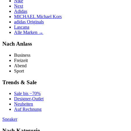
Nike
Next
Adidas
MICHAEL Michael Kors
adidas Originals
Lascana
Alle Marken →
Nach Anlass
Business
Freizeit
Abend
Sport
Trends & Sale
Sale bis −70%
Designer-Outlet
Neuheiten
Auf Rechnung
Sneaker
Nach Kategorie