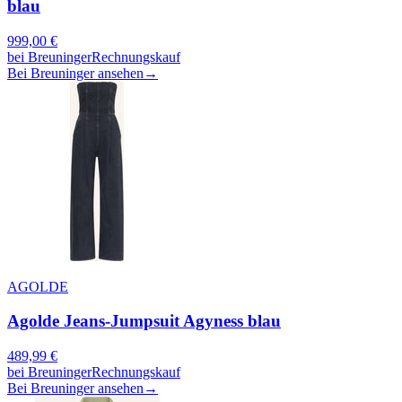
blau
999,00
€
bei
Breuninger
Rechnungskauf
Bei Breuninger ansehen
→
AGOLDE
Agolde Jeans-Jumpsuit Agyness blau
489,99
€
bei
Breuninger
Rechnungskauf
Bei Breuninger ansehen
→