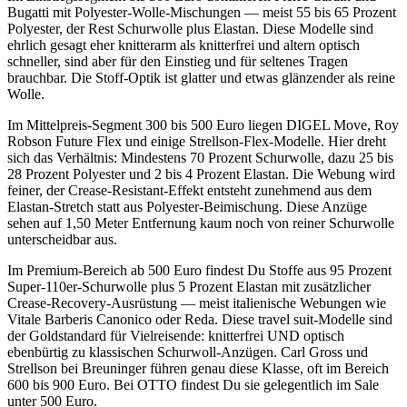
Bugatti mit Polyester-Wolle-Mischungen — meist 55 bis 65 Prozent
Polyester, der Rest Schurwolle plus Elastan. Diese Modelle sind
ehrlich gesagt eher knitterarm als knitterfrei und altern optisch
schneller, sind aber für den Einstieg und für seltenes Tragen
brauchbar. Die Stoff-Optik ist glatter und etwas glänzender als reine
Wolle.
Im Mittelpreis-Segment 300 bis 500 Euro liegen DIGEL Move, Roy
Robson Future Flex und einige Strellson-Flex-Modelle. Hier dreht
sich das Verhältnis: Mindestens 70 Prozent Schurwolle, dazu 25 bis
28 Prozent Polyester und 2 bis 4 Prozent Elastan. Die Webung wird
feiner, der Crease-Resistant-Effekt entsteht zunehmend aus dem
Elastan-Stretch statt aus Polyester-Beimischung. Diese Anzüge
sehen auf 1,50 Meter Entfernung kaum noch von reiner Schurwolle
unterscheidbar aus.
Im Premium-Bereich ab 500 Euro findest Du Stoffe aus 95 Prozent
Super-110er-Schurwolle plus 5 Prozent Elastan mit zusätzlicher
Crease-Recovery-Ausrüstung — meist italienische Webungen wie
Vitale Barberis Canonico oder Reda. Diese travel suit-Modelle sind
der Goldstandard für Vielreisende: knitterfrei UND optisch
ebenbürtig zu klassischen Schurwoll-Anzügen. Carl Gross und
Strellson bei Breuninger führen genau diese Klasse, oft im Bereich
600 bis 900 Euro. Bei OTTO findest Du sie gelegentlich im Sale
unter 500 Euro.