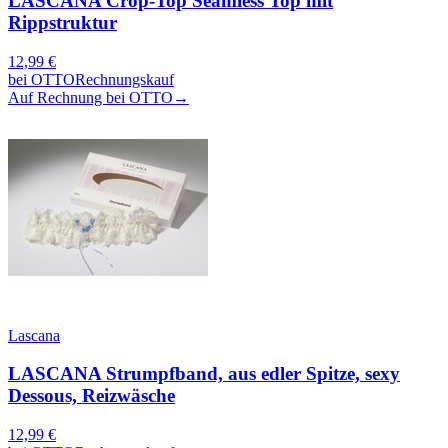
LASCANA Crop-Top Seamless Top mit
Rippstruktur
12,99
€
bei
OTTO
Rechnungskauf
Auf Rechnung bei OTTO
→
Lascana
LASCANA Strumpfband, aus edler Spitze, sexy
Dessous, Reizwäsche
12,99
€