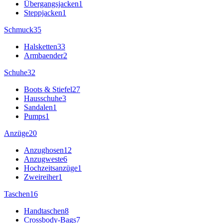
Übergangsjacken
1
Steppjacken
1
Schmuck
35
Halsketten
33
Armbaender
2
Schuhe
32
Boots & Stiefel
27
Hausschuhe
3
Sandalen
1
Pumps
1
Anzüge
20
Anzughosen
12
Anzugweste
6
Hochzeitsanzüge
1
Zweireiher
1
Taschen
16
Handtaschen
8
Crossbody-Bags
7