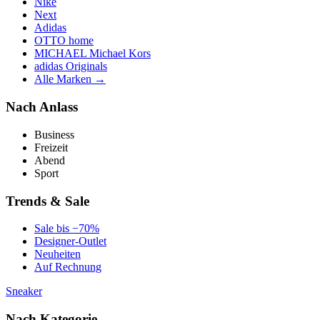
Nike
Next
Adidas
OTTO home
MICHAEL Michael Kors
adidas Originals
Alle Marken →
Nach Anlass
Business
Freizeit
Abend
Sport
Trends & Sale
Sale bis −70%
Designer-Outlet
Neuheiten
Auf Rechnung
Sneaker
Nach Kategorie