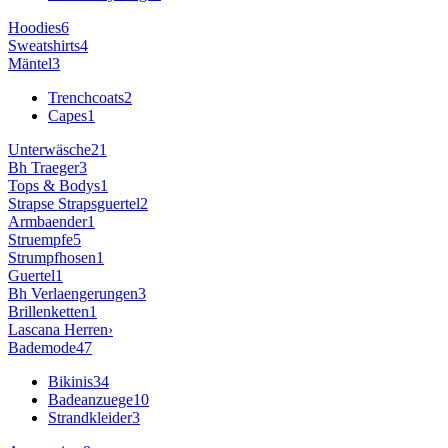
Hoodies
6
Sweatshirts
4
Mäntel
3
Trenchcoats
2
Capes
1
Unterwäsche
21
Bh Traeger
3
Tops & Bodys
1
Strapse Strapsguertel
2
Armbaender
1
Struempfe
5
Strumpfhosen
1
Guertel
1
Bh Verlaengerungen
3
Brillenketten
1
Lascana
Herren
›
Bademode
47
Bikinis
34
Badeanzuege
10
Strandkleider
3