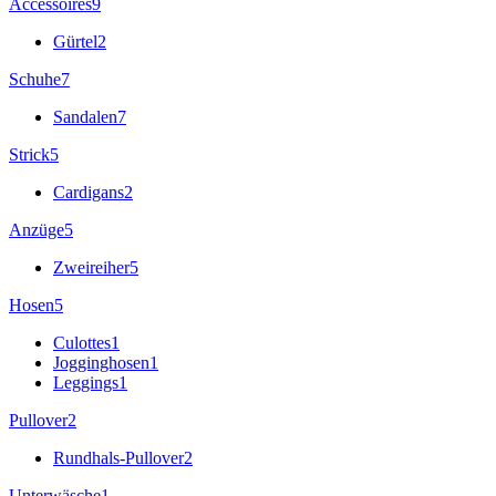
Accessoires
9
Gürtel
2
Schuhe
7
Sandalen
7
Strick
5
Cardigans
2
Anzüge
5
Zweireiher
5
Hosen
5
Culottes
1
Jogginghosen
1
Leggings
1
Pullover
2
Rundhals-Pullover
2
Unterwäsche
1