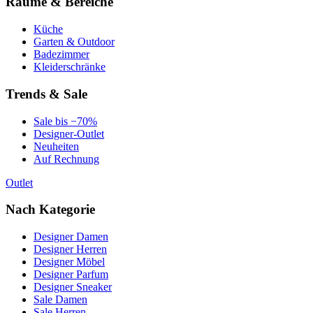
Räume & Bereiche
Küche
Garten & Outdoor
Badezimmer
Kleiderschränke
Trends & Sale
Sale bis −70%
Designer-Outlet
Neuheiten
Auf Rechnung
Outlet
Nach Kategorie
Designer Damen
Designer Herren
Designer Möbel
Designer Parfum
Designer Sneaker
Sale Damen
Sale Herren