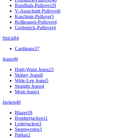
Rundhals-Pullover
20
V-Ausschnitt Pullover
6
Kaschmir-Pullover
5
Rollkragen-Pullover
4
Grobstrick-Pullover
4
Strick
84
Cardigans
37
Jeans
49
High-Waist Jeans
23
Skinny Jeans
8
Wide-Leg Jeans
5
Straight Jeans
4
Mom Jeans
1
Jacken
40
Blazer
18
Bomberjacken
11
Lederjacken
3
Steppwesten
3
Parkas
2