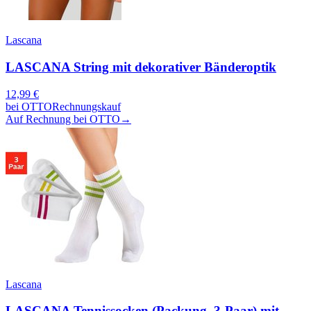
Lascana
LASCANA String mit dekorativer Bänderoptik
12,99
€
bei
OTTO
Rechnungskauf
Auf Rechnung bei OTTO
→
Lascana
LASCANA Tennissocken (Packung, 3-Paar) mit