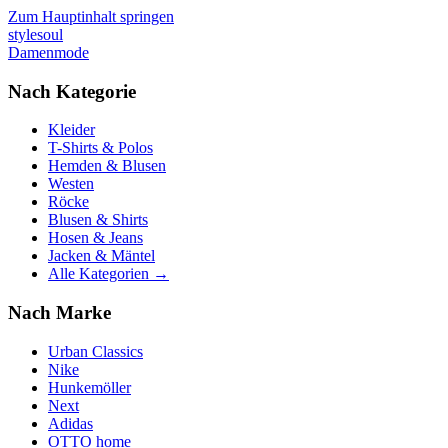
Zum Hauptinhalt springen
stylesoul
Damenmode
Nach Kategorie
Kleider
T-Shirts & Polos
Hemden & Blusen
Westen
Röcke
Blusen & Shirts
Hosen & Jeans
Jacken & Mäntel
Alle Kategorien →
Nach Marke
Urban Classics
Nike
Hunkemöller
Next
Adidas
OTTO home