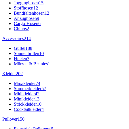
Jogginghosen
15
Stoffhosen
12
Bundfaltenhosen
12
Anzughosen
9
Cargo-Hosen
6
Chinos
2
Accessoires
214
Gürtel
188
Sonnenbrillen
10
Hueten
3
Mützen & Beanies
1
Kleider
202
Maxikleider
74
Sommerkleider
57
Midikleider
42
Minikleider
13
Strickkleider
10
Cocktailkleider
4
Pullover
150
Feinstrick-Pullover
46