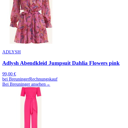
ADLYSH
Adlysh Abendkleid Jumpsuit Dahlia Flowers pink
99,00
€
bei
Breuninger
Rechnungskauf
Bei Breuninger ansehen
→