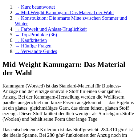
→ Kurz beantwortet
→
Mid-Weight Kammgarn: Das Material der Wahl
→
Konstruktion: Die smarte Mitte zwischen Sommer und
Winter
→
Farbwelt und Anlass-Tauglichkeit
→ Top-Produkte (
36
)
→ Kaufkriterien
→ Häufige Fragen
→ Verwandte Guides
Mid-Weight Kammgarn: Das Material
der Wahl
Kammgarn (Worsted) ist das Standard-Material für Business-
Anzüge und der einzige sinnvolle Stoff für einen Ganzjahres-
Anzug. Bei der Kammgarn-Herstellung werden die Wollfasern
parallel ausgerichtet und kurze Fasern ausgekämmt — das Ergebnis
ist ein glattes, gleichmäßiges Garn, das einen feinen, glatten Stoff
erzeugt. Dieser Stoff knittert deutlich weniger als Streichgarn-Stoffe
(Woolen) und behält seine Form über lange Tage.
Das entscheidende Kriterium ist das Stoffgewicht: 280-310 g/m² ist
die ideale Spanne. Bei 280 g/m² funktioniert der Anzug noch im