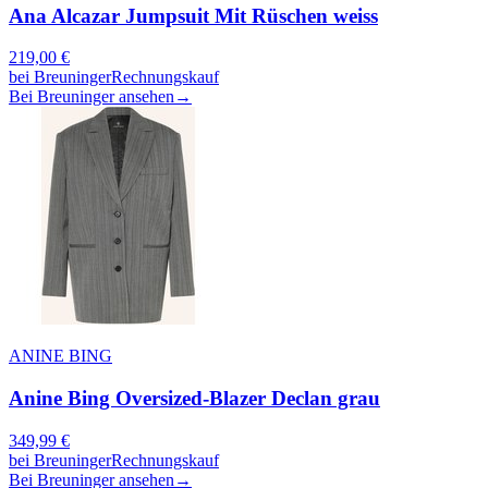
Ana Alcazar Jumpsuit Mit Rüschen weiss
219,00
€
bei
Breuninger
Rechnungskauf
Bei Breuninger ansehen
→
ANINE BING
Anine Bing Oversized-Blazer Declan grau
349,99
€
bei
Breuninger
Rechnungskauf
Bei Breuninger ansehen
→