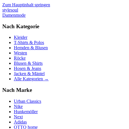
Zum Hauptinhalt springen
stylesoul
Damenmode
Nach Kategorie
Kleider
T-Shirts & Polos
Hemden & Blusen
Westen
Röcke
Blusen & Shirts
Hosen & Jeans
Jacken & Mäntel
Alle Kategorien →
Nach Marke
Urban Classics
Nike
Hunkemöller
Next
Adidas
OTTO home