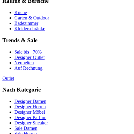
Räume & Bereiche
Küche
Garten & Outdoor
Badezimmer
Kleiderschränke
Trends & Sale
Sale bis −70%
Designer-Outlet
Neuheiten
Auf Rechnung
Outlet
Nach Kategorie
Designer Damen
Designer Herren
Designer Möbel
Designer Parfum
Designer Sneaker
Sale Damen
Sale Herren