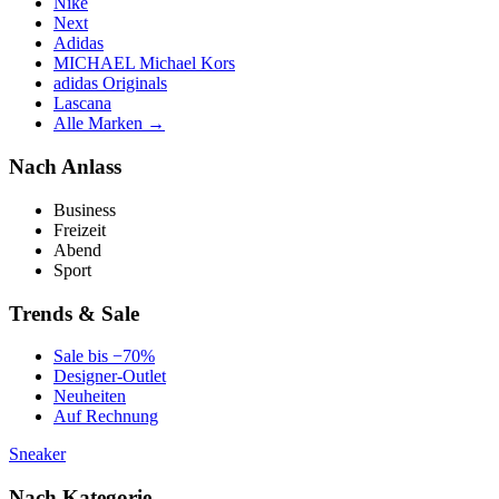
Nike
Next
Adidas
MICHAEL Michael Kors
adidas Originals
Lascana
Alle Marken →
Nach Anlass
Business
Freizeit
Abend
Sport
Trends & Sale
Sale bis −70%
Designer-Outlet
Neuheiten
Auf Rechnung
Sneaker
Nach Kategorie