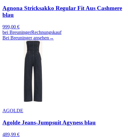
Agnona Stricksakko Regular Fit Aus Cashmere
blau
999,00
€
bei
Breuninger
Rechnungskauf
Bei Breuninger ansehen
→
AGOLDE
Agolde Jeans-Jumpsuit Agyness blau
489,99
€