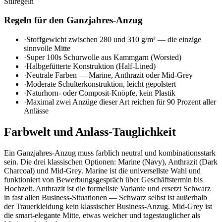
Stilregeln
Regeln für den Ganzjahres-Anzug
·
Stoffgewicht zwischen 280 und 310 g/m² — die einzige
sinnvolle Mitte
·
Super 100s Schurwolle aus Kammgarn (Worsted)
·
Halbgefütterte Konstruktion (Half-Lined)
·
Neutrale Farben — Marine, Anthrazit oder Mid-Grey
·
Moderate Schulterkonstruktion, leicht gepolstert
·
Naturhorn- oder Composit-Knöpfe, kein Plastik
·
Maximal zwei Anzüge dieser Art reichen für 90 Prozent aller
Anlässe
Farbwelt und Anlass-Tauglichkeit
Ein Ganzjahres-Anzug muss farblich neutral und kombinationsstark
sein. Die drei klassischen Optionen: Marine (Navy), Anthrazit (Dark
Charcoal) und Mid-Grey. Marine ist die universellste Wahl und
funktioniert von Bewerbungsgespräch über Geschäftstermin bis
Hochzeit. Anthrazit ist die formellste Variante und ersetzt Schwarz
in fast allen Business-Situationen — Schwarz selbst ist außerhalb
der Trauerkleidung kein klassischer Business-Anzug. Mid-Grey ist
die smart-elegante Mitte, etwas weicher und tagestauglicher als