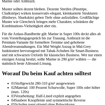
Marine oder Anthrazit.
Muster sollten dezent bleiben. Dezente Streifen (Pinstripe,
Chalkstripe) wirken konservativ-elegant, kleinkarierte Strukturen
(Birdseye, Sharkskin) geben Tiefe ohne aufzufallen. Großflächige
Muster wie Glencheck bringen mehr Charakter, schränken die
Kombinations-Vielseitigkeit aber ein.
Für die Anlass-Bandbreite gilt: Marine in Super 100s deckt alles ab
vom Vorstellungsgespräch bis zur Trauung. Anthrazit ist die
Premium-Variante für formellere Termine und gehobene
Abendveranstaltungen. Ein Mid Weight Anzug in Mid-Grey
funktioniert hervorragend mit Tabak-Schuhen für Smart-Business
und mit schwarzen Oxfords für klassisches Business. Wer nur einen
einzigen Anzug besitzt, sollte Marine in 290 g/m² wählen — die
statistisch beste Allround-Lösung.
Worauf Du beim Kauf achten solltest
01
Stoffgewicht 280-310 g/m² ausgewiesen
02
Material: 100 Prozent Schurwolle, Super 100s oder höher
(max. 120s)
03
Verarbeitung: Half-Lined explizit angegeben
04
Saubere Knopfleiste und symmetrische Reverse
05
Schulter passt sitzend ohne Pulswirkung