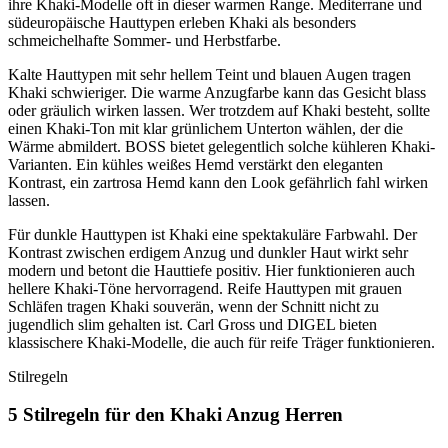
ihre Khaki-Modelle oft in dieser warmen Range. Mediterrane und
südeuropäische Hauttypen erleben Khaki als besonders
schmeichelhafte Sommer- und Herbstfarbe.
Kalte Hauttypen mit sehr hellem Teint und blauen Augen tragen
Khaki schwieriger. Die warme Anzugfarbe kann das Gesicht blass
oder gräulich wirken lassen. Wer trotzdem auf Khaki besteht, sollte
einen Khaki-Ton mit klar grünlichem Unterton wählen, der die
Wärme abmildert. BOSS bietet gelegentlich solche kühleren Khaki-
Varianten. Ein kühles weißes Hemd verstärkt den eleganten
Kontrast, ein zartrosa Hemd kann den Look gefährlich fahl wirken
lassen.
Für dunkle Hauttypen ist Khaki eine spektakuläre Farbwahl. Der
Kontrast zwischen erdigem Anzug und dunkler Haut wirkt sehr
modern und betont die Hauttiefe positiv. Hier funktionieren auch
hellere Khaki-Töne hervorragend. Reife Hauttypen mit grauen
Schläfen tragen Khaki souverän, wenn der Schnitt nicht zu
jugendlich slim gehalten ist. Carl Gross und DIGEL bieten
klassischere Khaki-Modelle, die auch für reife Träger funktionieren.
Stilregeln
5 Stilregeln für den Khaki Anzug Herren