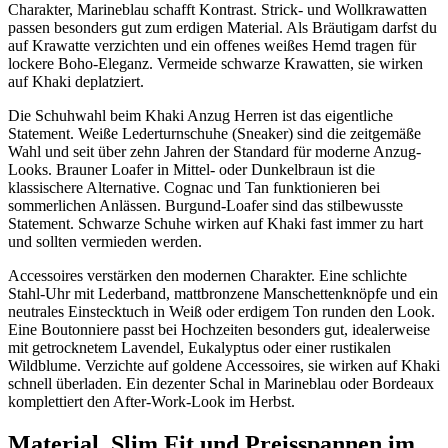
Charakter, Marineblau schafft Kontrast. Strick- und Wollkrawatten
passen besonders gut zum erdigen Material. Als Bräutigam darfst du
auf Krawatte verzichten und ein offenes weißes Hemd tragen für
lockere Boho-Eleganz. Vermeide schwarze Krawatten, sie wirken
auf Khaki deplatziert.
Die Schuhwahl beim Khaki Anzug Herren ist das eigentliche
Statement. Weiße Lederturnschuhe (Sneaker) sind die zeitgemäße
Wahl und seit über zehn Jahren der Standard für moderne Anzug-
Looks. Brauner Loafer in Mittel- oder Dunkelbraun ist die
klassischere Alternative. Cognac und Tan funktionieren bei
sommerlichen Anlässen. Burgund-Loafer sind das stilbewusste
Statement. Schwarze Schuhe wirken auf Khaki fast immer zu hart
und sollten vermieden werden.
Accessoires verstärken den modernen Charakter. Eine schlichte
Stahl-Uhr mit Lederband, mattbronzene Manschettenknöpfe und ein
neutrales Einstecktuch in Weiß oder erdigem Ton runden den Look.
Eine Boutonniere passt bei Hochzeiten besonders gut, idealerweise
mit getrocknetem Lavendel, Eukalyptus oder einer rustikalen
Wildblume. Verzichte auf goldene Accessoires, sie wirken auf Khaki
schnell überladen. Ein dezenter Schal in Marineblau oder Bordeaux
komplettiert den After-Work-Look im Herbst.
Material, Slim Fit und Preisspannen im