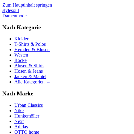
Zum Hauptinhalt springen
stylesoul
Damenmode
Nach Kategorie
Kleider
T-Shirts & Polos
Hemden & Blusen
Westen
Röcke
Blusen & Shirts
Hosen & Jeans
Jacken & Mäntel
Alle Kategorien →
Nach Marke
Urban Classics
Nike
Hunkemöller
Next
Adidas
OTTO home