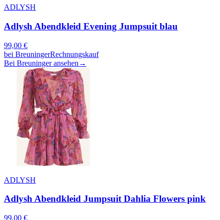
ADLYSH
Adlysh Abendkleid Evening Jumpsuit blau
99,00
€
bei
Breuninger
Rechnungskauf
Bei Breuninger ansehen
→
ADLYSH
Adlysh Abendkleid Jumpsuit Dahlia Flowers pink
99,00
€