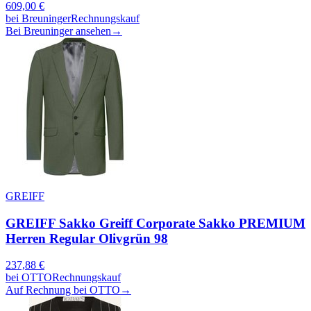
609,00
€
bei
Breuninger
Rechnungskauf
Bei Breuninger ansehen
→
GREIFF
GREIFF Sakko Greiff Corporate Sakko PREMIUM
Herren Regular Olivgrün 98
237,88
€
bei
OTTO
Rechnungskauf
Auf Rechnung bei OTTO
→