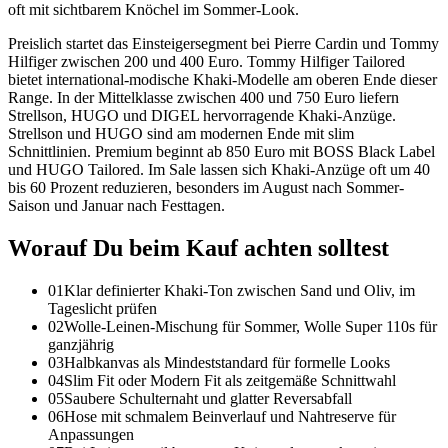
oft mit sichtbarem Knöchel im Sommer-Look.
Preislich startet das Einsteigersegment bei Pierre Cardin und Tommy
Hilfiger zwischen 200 und 400 Euro. Tommy Hilfiger Tailored
bietet international-modische Khaki-Modelle am oberen Ende dieser
Range. In der Mittelklasse zwischen 400 und 750 Euro liefern
Strellson, HUGO und DIGEL hervorragende Khaki-Anzüge.
Strellson und HUGO sind am modernen Ende mit slim
Schnittlinien. Premium beginnt ab 850 Euro mit BOSS Black Label
und HUGO Tailored. Im Sale lassen sich Khaki-Anzüge oft um 40
bis 60 Prozent reduzieren, besonders im August nach Sommer-
Saison und Januar nach Festtagen.
Worauf Du beim Kauf achten solltest
01
Klar definierter Khaki-Ton zwischen Sand und Oliv, im
Tageslicht prüfen
02
Wolle-Leinen-Mischung für Sommer, Wolle Super 110s für
ganzjährig
03
Halbkanvas als Mindeststandard für formelle Looks
04
Slim Fit oder Modern Fit als zeitgemäße Schnittwahl
05
Saubere Schulternaht und glatter Reversabfall
06
Hose mit schmalem Beinverlauf und Nahtreserve für
Anpassungen