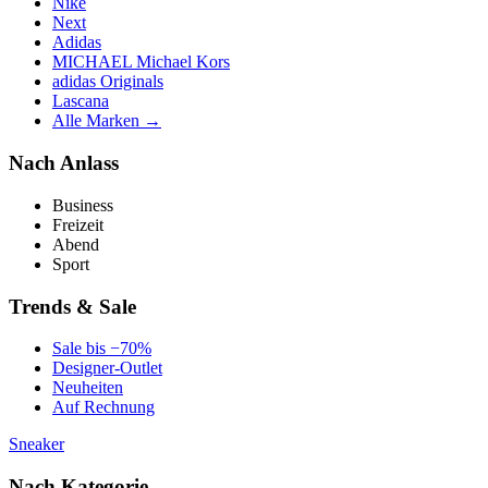
Nike
Next
Adidas
MICHAEL Michael Kors
adidas Originals
Lascana
Alle Marken →
Nach Anlass
Business
Freizeit
Abend
Sport
Trends & Sale
Sale bis −70%
Designer-Outlet
Neuheiten
Auf Rechnung
Sneaker
Nach Kategorie