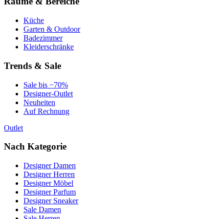
Räume & Bereiche
Küche
Garten & Outdoor
Badezimmer
Kleiderschränke
Trends & Sale
Sale bis −70%
Designer-Outlet
Neuheiten
Auf Rechnung
Outlet
Nach Kategorie
Designer Damen
Designer Herren
Designer Möbel
Designer Parfum
Designer Sneaker
Sale Damen
Sale Herren