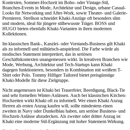
Kontexten, Sommer-Hochzeit im Boho- oder Vintage-Stil,
Branchen-Events in Mode, Architektur und Design, urbane Casual-
Looks für Networking und After-Work, sowie Theater- und Galerie-
Premieren. Strellson schneidet Khaki-Anzüge oft besonders slim
und modern, ideal für jüngere stilbewusste Träger. BOSS und
HUGO bieten ebenfalls Khaki-Varianten in ihren modernen
Kollektionen.
Im klassischen Bank-, Kanzlei- oder Vorstands-Business gilt Khaki
als zu informell und militärisch-anspielend. Die Farbe würde als
modisches Statement interpretiert, das in seriösen
Geschäftskontexten unangemessen wirkt. In kreativen Branchen wie
Mode, Werbung, Architektur und Tech-Startups kann Khaki
dagegen funktionieren, besonders in Kombination mit weißem T-
Shirt oder Polo. Tommy Hilfiger Tailored bietet preisgünstige
Khaki-Modelle für diese Zielgruppe.
Nicht angemessen ist Khaki bei Trauerfeier, Beerdigung, Black-Tie
und sehr formellen Winter-Anlässen. Auch bei klassischen Kirchen-
Hochzeiten wirkt Khaki oft zu informell. Wer einen Khaki Anzug
Herren als ersten Anzug kaufen will, sollte mindestens einen
zweiten in Navy oder Dunkelblau haben, um seriöse Business- und
Hochzeit-Anlässe abzudecken. Als zweiter oder dritter Anzug ist
Khaki eine moderne Stil-Ergänzung mit hoher Statement-Wirkung.