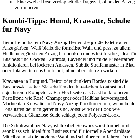
·
Eine zweite Hose verdoppelt die Tragezeit, ohne den Anzug
zu ruinieren
Kombi-Tipps: Hemd, Krawatte, Schuhe
für Navy
Beim Hemd hat ein Navy Anzug Herren die größte Palette aller
Anzugfarben. Weiß bleibt die formellste Wahl und passt zu allem.
Hellblau ergänzt den Anzug harmonisch und wirkt frischer, ideal für
Business und Cocktail. Zartrosa, Lavendel und milde Fliederfarben
funktionieren bei lockeren Anlässen. Subtile Streifenmuster in Blau
oder Lila werten das Outfit auf, ohne überladen zu wirken.
Krawatten in Burgund, Tiefrot oder dunklem Bordeaux sind die
Business-Klassiker. Sie schaffen den klassischen Kontrast und
signalisieren Kompetenz. Für Hochzeiten als Gast funktionieren
Pastelltöne wie Rosé, Champagner oder Hellblau hervorragend.
Marineblau Krawatte auf Navy Anzug funktioniert nur, wenn beide
Tonalitäten deutlich getrennt sind, sonst wirkt der Look wie
verwaschen. Glanzlose Seide schlägt jeden Polyester-Look.
Die Schuhwahl bei Navy ist flexibel. Schwarz wirkt formell und
sehr klassisch, ideal fürs Business und für formelle Abendanlässe.
Mittelbraun ist die moderne Wahl und seit über zehn Jahren Trend.