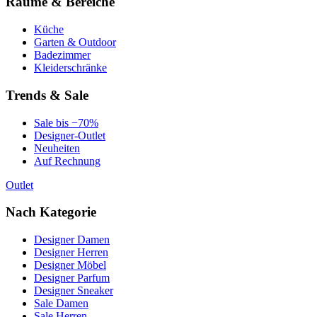
Räume & Bereiche
Küche
Garten & Outdoor
Badezimmer
Kleiderschränke
Trends & Sale
Sale bis −70%
Designer-Outlet
Neuheiten
Auf Rechnung
Outlet
Nach Kategorie
Designer Damen
Designer Herren
Designer Möbel
Designer Parfum
Designer Sneaker
Sale Damen
Sale Herren