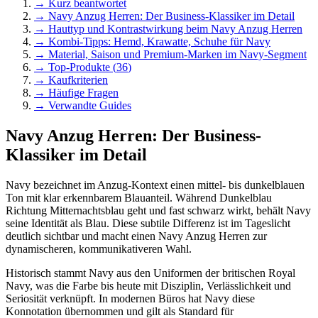
→ Kurz beantwortet
→
Navy Anzug Herren: Der Business-Klassiker im Detail
→
Hauttyp und Kontrastwirkung beim Navy Anzug Herren
→
Kombi-Tipps: Hemd, Krawatte, Schuhe für Navy
→
Material, Saison und Premium-Marken im Navy-Segment
→ Top-Produkte (
36
)
→ Kaufkriterien
→ Häufige Fragen
→ Verwandte Guides
Navy Anzug Herren: Der Business-
Klassiker im Detail
Navy bezeichnet im Anzug-Kontext einen mittel- bis dunkelblauen
Ton mit klar erkennbarem Blauanteil. Während Dunkelblau
Richtung Mitternachtsblau geht und fast schwarz wirkt, behält Navy
seine Identität als Blau. Diese subtile Differenz ist im Tageslicht
deutlich sichtbar und macht einen Navy Anzug Herren zur
dynamischeren, kommunikativeren Wahl.
Historisch stammt Navy aus den Uniformen der britischen Royal
Navy, was die Farbe bis heute mit Disziplin, Verlässlichkeit und
Seriosität verknüpft. In modernen Büros hat Navy diese
Konnotation übernommen und gilt als Standard für