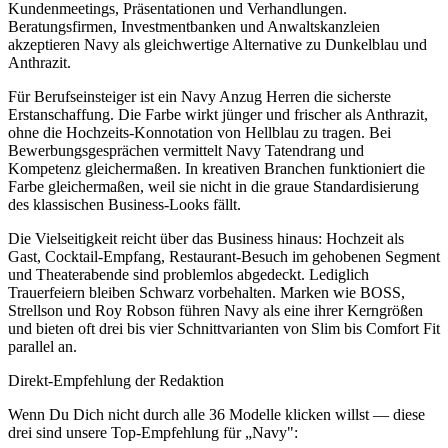
Kundenmeetings, Präsentationen und Verhandlungen.
Beratungsfirmen, Investmentbanken und Anwaltskanzleien
akzeptieren Navy als gleichwertige Alternative zu Dunkelblau und
Anthrazit.
Für Berufseinsteiger ist ein Navy Anzug Herren die sicherste
Erstanschaffung. Die Farbe wirkt jünger und frischer als Anthrazit,
ohne die Hochzeits-Konnotation von Hellblau zu tragen. Bei
Bewerbungsgesprächen vermittelt Navy Tatendrang und
Kompetenz gleichermaßen. In kreativen Branchen funktioniert die
Farbe gleichermaßen, weil sie nicht in die graue Standardisierung
des klassischen Business-Looks fällt.
Die Vielseitigkeit reicht über das Business hinaus: Hochzeit als
Gast, Cocktail-Empfang, Restaurant-Besuch im gehobenen Segment
und Theaterabende sind problemlos abgedeckt. Lediglich
Trauerfeiern bleiben Schwarz vorbehalten. Marken wie BOSS,
Strellson und Roy Robson führen Navy als eine ihrer Kerngrößen
und bieten oft drei bis vier Schnittvarianten von Slim bis Comfort Fit
parallel an.
Direkt-Empfehlung der Redaktion
Wenn Du Dich nicht durch alle
36
Modelle klicken willst — diese
drei sind unsere Top-Empfehlung für „
Navy
":