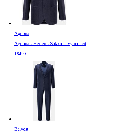
Agnona
Agnona - Herren - Sakko navy meliert
1849 €
Belvest