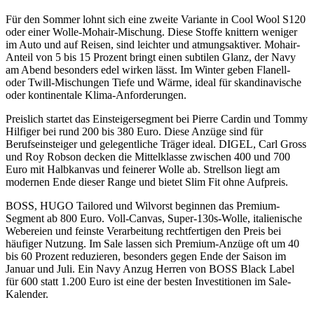
Für den Sommer lohnt sich eine zweite Variante in Cool Wool S120
oder einer Wolle-Mohair-Mischung. Diese Stoffe knittern weniger
im Auto und auf Reisen, sind leichter und atmungsaktiver. Mohair-
Anteil von 5 bis 15 Prozent bringt einen subtilen Glanz, der Navy
am Abend besonders edel wirken lässt. Im Winter geben Flanell-
oder Twill-Mischungen Tiefe und Wärme, ideal für skandinavische
oder kontinentale Klima-Anforderungen.
Preislich startet das Einsteigersegment bei Pierre Cardin und Tommy
Hilfiger bei rund 200 bis 380 Euro. Diese Anzüge sind für
Berufseinsteiger und gelegentliche Träger ideal. DIGEL, Carl Gross
und Roy Robson decken die Mittelklasse zwischen 400 und 700
Euro mit Halbkanvas und feinerer Wolle ab. Strellson liegt am
modernen Ende dieser Range und bietet Slim Fit ohne Aufpreis.
BOSS, HUGO Tailored und Wilvorst beginnen das Premium-
Segment ab 800 Euro. Voll-Canvas, Super-130s-Wolle, italienische
Webereien und feinste Verarbeitung rechtfertigen den Preis bei
häufiger Nutzung. Im Sale lassen sich Premium-Anzüge oft um 40
bis 60 Prozent reduzieren, besonders gegen Ende der Saison im
Januar und Juli. Ein Navy Anzug Herren von BOSS Black Label
für 600 statt 1.200 Euro ist eine der besten Investitionen im Sale-
Kalender.