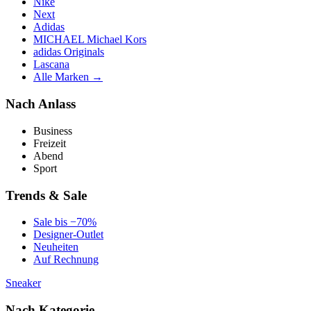
Nike
Next
Adidas
MICHAEL Michael Kors
adidas Originals
Lascana
Alle Marken →
Nach Anlass
Business
Freizeit
Abend
Sport
Trends & Sale
Sale bis −70%
Designer-Outlet
Neuheiten
Auf Rechnung
Sneaker
Nach Kategorie