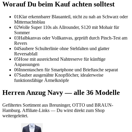
Worauf Du beim Kauf achten solltest
01
Klar erkennbarer Blauanteil, nicht zu nah an Schwarz oder
Mitternachtsblau
02
Wolle Super 110s als Allrounder, S120 mit Mohair für
Sommer
03
Halbkanvas oder Vollkanvas, geprüft durch Pinch-Test am
Revers
04
Saubere Schulterlinie ohne Stehfalten und glatter
Reversabfall
05
Hose mit ausreichend Nahtreserve für künftige
Anpassungen
06
Innentaschen für Smartphone und Brieftasche separat
07
Sauber ausgenähte Knopflöcher, idealerweise
funktionsfähige Ärmelknöpfe
Herren Anzug Navy
— alle
36
Modelle
Gefiltertes Sortiment aus Breuninger, OTTO und BRAUN-
Hamburg. Affiliate-Links — Du wirst direkt zum Shop
weitergeleitet.