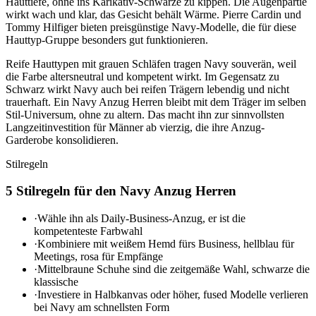
Hauttiefe, ohne ins Karikativ-Schwarze zu kippen. Die Augenpartie
wirkt wach und klar, das Gesicht behält Wärme. Pierre Cardin und
Tommy Hilfiger bieten preisgünstige Navy-Modelle, die für diese
Hauttyp-Gruppe besonders gut funktionieren.
Reife Hauttypen mit grauen Schläfen tragen Navy souverän, weil
die Farbe altersneutral und kompetent wirkt. Im Gegensatz zu
Schwarz wirkt Navy auch bei reifen Trägern lebendig und nicht
trauerhaft. Ein Navy Anzug Herren bleibt mit dem Träger im selben
Stil-Universum, ohne zu altern. Das macht ihn zur sinnvollsten
Langzeitinvestition für Männer ab vierzig, die ihre Anzug-
Garderobe konsolidieren.
Stilregeln
5 Stilregeln für den Navy Anzug Herren
·
Wähle ihn als Daily-Business-Anzug, er ist die
kompetenteste Farbwahl
·
Kombiniere mit weißem Hemd fürs Business, hellblau für
Meetings, rosa für Empfänge
·
Mittelbraune Schuhe sind die zeitgemäße Wahl, schwarze die
klassische
·
Investiere in Halbkanvas oder höher, fused Modelle verlieren
bei Navy am schnellsten Form