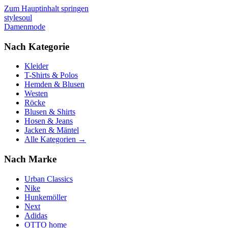
Zum Hauptinhalt springen
stylesoul
Damenmode
Nach Kategorie
Kleider
T-Shirts & Polos
Hemden & Blusen
Westen
Röcke
Blusen & Shirts
Hosen & Jeans
Jacken & Mäntel
Alle Kategorien →
Nach Marke
Urban Classics
Nike
Hunkemöller
Next
Adidas
OTTO home