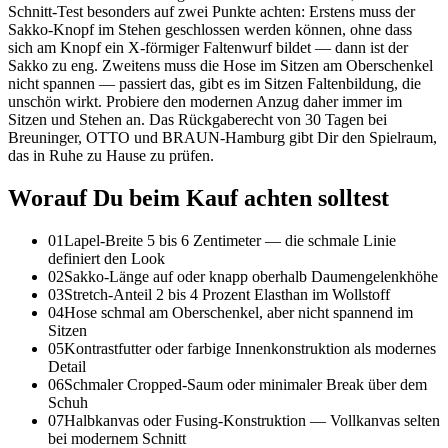
Schnitt-Test besonders auf zwei Punkte achten: Erstens muss der
Sakko-Knopf im Stehen geschlossen werden können, ohne dass
sich am Knopf ein X-förmiger Faltenwurf bildet — dann ist der
Sakko zu eng. Zweitens muss die Hose im Sitzen am Oberschenkel
nicht spannen — passiert das, gibt es im Sitzen Faltenbildung, die
unschön wirkt. Probiere den modernen Anzug daher immer im
Sitzen und Stehen an. Das Rückgaberecht von 30 Tagen bei
Breuninger, OTTO und BRAUN-Hamburg gibt Dir den Spielraum,
das in Ruhe zu Hause zu prüfen.
Worauf Du beim Kauf achten solltest
01
Lapel-Breite 5 bis 6 Zentimeter — die schmale Linie
definiert den Look
02
Sakko-Länge auf oder knapp oberhalb Daumengelenkhöhe
03
Stretch-Anteil 2 bis 4 Prozent Elasthan im Wollstoff
04
Hose schmal am Oberschenkel, aber nicht spannend im
Sitzen
05
Kontrastfutter oder farbige Innenkonstruktion als modernes
Detail
06
Schmaler Cropped-Saum oder minimaler Break über dem
Schuh
07
Halbkanvas oder Fusing-Konstruktion — Vollkanvas selten
bei modernem Schnitt