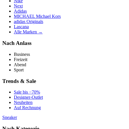
Nike
Next
Adidas
MICHAEL Michael Kors
adidas Originals
Lascana
Alle Marken →
Nach Anlass
Business
Freizeit
Abend
Sport
Trends & Sale
Sale bis −70%
Designer-Outlet
Neuheiten
Auf Rechnung
Sneaker
Nach Kategorie