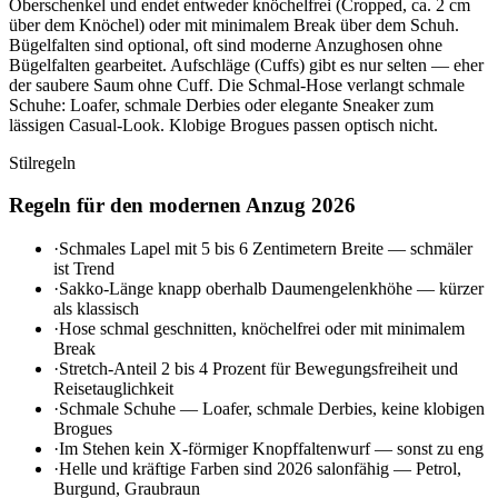
Oberschenkel und endet entweder knöchelfrei (Cropped, ca. 2 cm
über dem Knöchel) oder mit minimalem Break über dem Schuh.
Bügelfalten sind optional, oft sind moderne Anzughosen ohne
Bügelfalten gearbeitet. Aufschläge (Cuffs) gibt es nur selten — eher
der saubere Saum ohne Cuff. Die Schmal-Hose verlangt schmale
Schuhe: Loafer, schmale Derbies oder elegante Sneaker zum
lässigen Casual-Look. Klobige Brogues passen optisch nicht.
Stilregeln
Regeln für den modernen Anzug 2026
·
Schmales Lapel mit 5 bis 6 Zentimetern Breite — schmäler
ist Trend
·
Sakko-Länge knapp oberhalb Daumengelenkhöhe — kürzer
als klassisch
·
Hose schmal geschnitten, knöchelfrei oder mit minimalem
Break
·
Stretch-Anteil 2 bis 4 Prozent für Bewegungsfreiheit und
Reisetauglichkeit
·
Schmale Schuhe — Loafer, schmale Derbies, keine klobigen
Brogues
·
Im Stehen kein X-förmiger Knopffaltenwurf — sonst zu eng
·
Helle und kräftige Farben sind 2026 salonfähig — Petrol,
Burgund, Graubraun