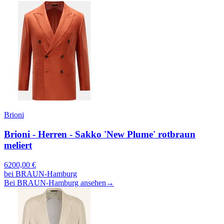
Brioni
Brioni - Herren - Sakko 'New Plume' rotbraun
meliert
6200,00
€
bei
BRAUN-Hamburg
Bei BRAUN-Hamburg ansehen
→