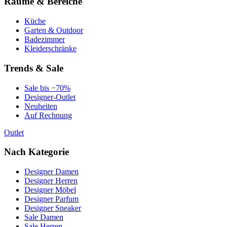
Räume & Bereiche
Küche
Garten & Outdoor
Badezimmer
Kleiderschränke
Trends & Sale
Sale bis −70%
Designer-Outlet
Neuheiten
Auf Rechnung
Outlet
Nach Kategorie
Designer Damen
Designer Herren
Designer Möbel
Designer Parfum
Designer Sneaker
Sale Damen
Sale Herren