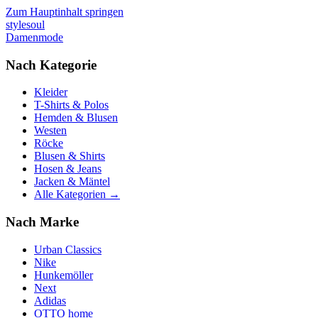
Zum Hauptinhalt springen
stylesoul
Damenmode
Nach Kategorie
Kleider
T-Shirts & Polos
Hemden & Blusen
Westen
Röcke
Blusen & Shirts
Hosen & Jeans
Jacken & Mäntel
Alle Kategorien →
Nach Marke
Urban Classics
Nike
Hunkemöller
Next
Adidas
OTTO home