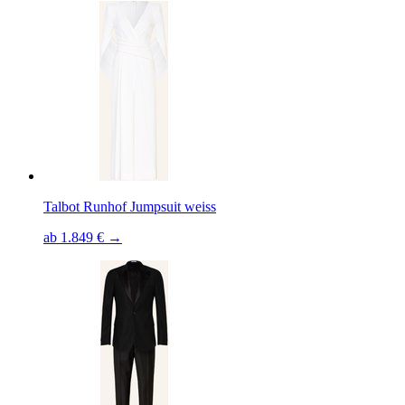
Talbot Runhof Jumpsuit weiss
ab 1.849 € →