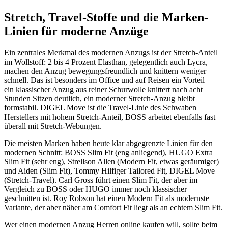
Stretch, Travel-Stoffe und die Marken-
Linien für moderne Anzüge
Ein zentrales Merkmal des modernen Anzugs ist der Stretch-Anteil
im Wollstoff: 2 bis 4 Prozent Elasthan, gelegentlich auch Lycra,
machen den Anzug bewegungsfreundlich und knittern weniger
schnell. Das ist besonders im Office und auf Reisen ein Vorteil —
ein klassischer Anzug aus reiner Schurwolle knittert nach acht
Stunden Sitzen deutlich, ein moderner Stretch-Anzug bleibt
formstabil. DIGEL Move ist die Travel-Linie des Schwaben
Herstellers mit hohem Stretch-Anteil, BOSS arbeitet ebenfalls fast
überall mit Stretch-Webungen.
Die meisten Marken haben heute klar abgegrenzte Linien für den
modernen Schnitt: BOSS Slim Fit (eng anliegend), HUGO Extra
Slim Fit (sehr eng), Strellson Allen (Modern Fit, etwas geräumiger)
und Aiden (Slim Fit), Tommy Hilfiger Tailored Fit, DIGEL Move
(Stretch-Travel). Carl Gross führt einen Slim Fit, der aber im
Vergleich zu BOSS oder HUGO immer noch klassischer
geschnitten ist. Roy Robson hat einen Modern Fit als modernste
Variante, der aber näher am Comfort Fit liegt als an echtem Slim Fit.
Wer einen modernen Anzug Herren online kaufen will, sollte beim