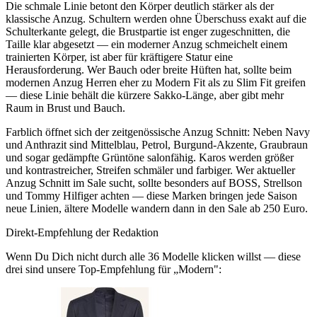
Die schmale Linie betont den Körper deutlich stärker als der
klassische Anzug. Schultern werden ohne Überschuss exakt auf die
Schulterkante gelegt, die Brustpartie ist enger zugeschnitten, die
Taille klar abgesetzt — ein moderner Anzug schmeichelt einem
trainierten Körper, ist aber für kräftigere Statur eine
Herausforderung. Wer Bauch oder breite Hüften hat, sollte beim
modernen Anzug Herren eher zu Modern Fit als zu Slim Fit greifen
— diese Linie behält die kürzere Sakko-Länge, aber gibt mehr
Raum in Brust und Bauch.
Farblich öffnet sich der zeitgenössische Anzug Schnitt: Neben Navy
und Anthrazit sind Mittelblau, Petrol, Burgund-Akzente, Graubraun
und sogar gedämpfte Grüntöne salonfähig. Karos werden größer
und kontrastreicher, Streifen schmäler und farbiger. Wer aktueller
Anzug Schnitt im Sale sucht, sollte besonders auf BOSS, Strellson
und Tommy Hilfiger achten — diese Marken bringen jede Saison
neue Linien, ältere Modelle wandern dann in den Sale ab 250 Euro.
Direkt-Empfehlung der Redaktion
Wenn Du Dich nicht durch alle
36
Modelle klicken willst — diese
drei sind unsere Top-Empfehlung für „
Modern
":