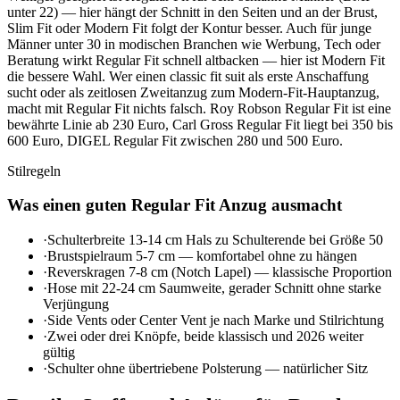
unter 22) — hier hängt der Schnitt in den Seiten und an der Brust,
Slim Fit oder Modern Fit folgt der Kontur besser. Auch für junge
Männer unter 30 in modischen Branchen wie Werbung, Tech oder
Beratung wirkt Regular Fit schnell altbacken — hier ist Modern Fit
die bessere Wahl. Wer einen classic fit suit als erste Anschaffung
sucht oder als zeitlosen Zweitanzug zum Modern-Fit-Hauptanzug,
macht mit Regular Fit nichts falsch. Roy Robson Regular Fit ist eine
bewährte Linie ab 230 Euro, Carl Gross Regular Fit liegt bei 350 bis
600 Euro, DIGEL Regular Fit zwischen 280 und 500 Euro.
Stilregeln
Was einen guten Regular Fit Anzug ausmacht
·
Schulterbreite 13-14 cm Hals zu Schulterende bei Größe 50
·
Brustspielraum 5-7 cm — komfortabel ohne zu hängen
·
Reverskragen 7-8 cm (Notch Lapel) — klassische Proportion
·
Hose mit 22-24 cm Saumweite, gerader Schnitt ohne starke
Verjüngung
·
Side Vents oder Center Vent je nach Marke und Stilrichtung
·
Zwei oder drei Knöpfe, beide klassisch und 2026 weiter
gültig
·
Schulter ohne übertriebene Polsterung — natürlicher Sitz