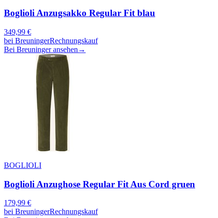
Boglioli Anzugsakko Regular Fit blau
349,99
€
bei
Breuninger
Rechnungskauf
Bei Breuninger ansehen
→
BOGLIOLI
Boglioli Anzughose Regular Fit Aus Cord gruen
179,99
€
bei
Breuninger
Rechnungskauf