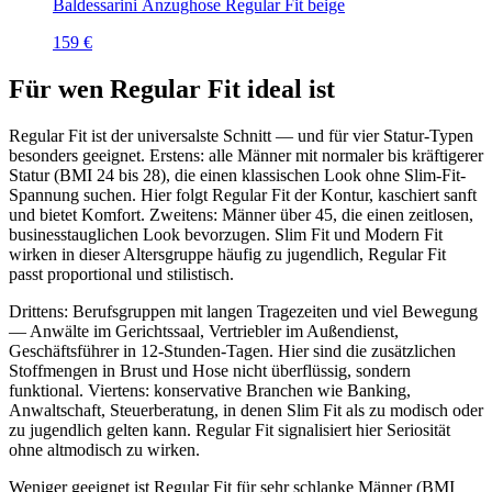
Baldessarini Anzughose Regular Fit beige
159 €
Für wen Regular Fit ideal ist
Regular Fit ist der universalste Schnitt — und für vier Statur-Typen
besonders geeignet. Erstens: alle Männer mit normaler bis kräftigerer
Statur (BMI 24 bis 28), die einen klassischen Look ohne Slim-Fit-
Spannung suchen. Hier folgt Regular Fit der Kontur, kaschiert sanft
und bietet Komfort. Zweitens: Männer über 45, die einen zeitlosen,
businesstauglichen Look bevorzugen. Slim Fit und Modern Fit
wirken in dieser Altersgruppe häufig zu jugendlich, Regular Fit
passt proportional und stilistisch.
Drittens: Berufsgruppen mit langen Tragezeiten und viel Bewegung
— Anwälte im Gerichtssaal, Vertriebler im Außendienst,
Geschäftsführer in 12-Stunden-Tagen. Hier sind die zusätzlichen
Stoffmengen in Brust und Hose nicht überflüssig, sondern
funktional. Viertens: konservative Branchen wie Banking,
Anwaltschaft, Steuerberatung, in denen Slim Fit als zu modisch oder
zu jugendlich gelten kann. Regular Fit signalisiert hier Seriosität
ohne altmodisch zu wirken.
Weniger geeignet ist Regular Fit für sehr schlanke Männer (BMI