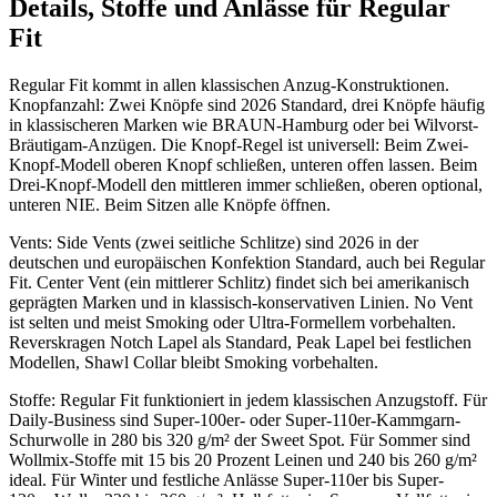
Details, Stoffe und Anlässe für Regular
Fit
Regular Fit kommt in allen klassischen Anzug-Konstruktionen.
Knopfanzahl: Zwei Knöpfe sind 2026 Standard, drei Knöpfe häufig
in klassischeren Marken wie BRAUN-Hamburg oder bei Wilvorst-
Bräutigam-Anzügen. Die Knopf-Regel ist universell: Beim Zwei-
Knopf-Modell oberen Knopf schließen, unteren offen lassen. Beim
Drei-Knopf-Modell den mittleren immer schließen, oberen optional,
unteren NIE. Beim Sitzen alle Knöpfe öffnen.
Vents: Side Vents (zwei seitliche Schlitze) sind 2026 in der
deutschen und europäischen Konfektion Standard, auch bei Regular
Fit. Center Vent (ein mittlerer Schlitz) findet sich bei amerikanisch
geprägten Marken und in klassisch-konservativen Linien. No Vent
ist selten und meist Smoking oder Ultra-Formellem vorbehalten.
Reverskragen Notch Lapel als Standard, Peak Lapel bei festlichen
Modellen, Shawl Collar bleibt Smoking vorbehalten.
Stoffe: Regular Fit funktioniert in jedem klassischen Anzugstoff. Für
Daily-Business sind Super-100er- oder Super-110er-Kammgarn-
Schurwolle in 280 bis 320 g/m² der Sweet Spot. Für Sommer sind
Wollmix-Stoffe mit 15 bis 20 Prozent Leinen und 240 bis 260 g/m²
ideal. Für Winter und festliche Anlässe Super-110er bis Super-