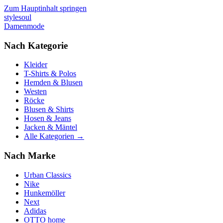
Zum Hauptinhalt springen
stylesoul
Damenmode
Nach Kategorie
Kleider
T-Shirts & Polos
Hemden & Blusen
Westen
Röcke
Blusen & Shirts
Hosen & Jeans
Jacken & Mäntel
Alle Kategorien →
Nach Marke
Urban Classics
Nike
Hunkemöller
Next
Adidas
OTTO home