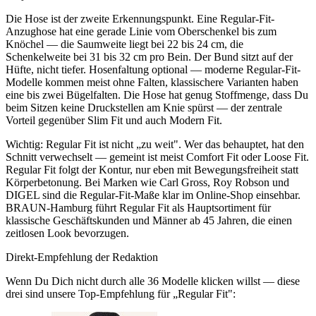
Die Hose ist der zweite Erkennungspunkt. Eine Regular-Fit-
Anzughose hat eine gerade Linie vom Oberschenkel bis zum
Knöchel — die Saumweite liegt bei 22 bis 24 cm, die
Schenkelweite bei 31 bis 32 cm pro Bein. Der Bund sitzt auf der
Hüfte, nicht tiefer. Hosenfaltung optional — moderne Regular-Fit-
Modelle kommen meist ohne Falten, klassischere Varianten haben
eine bis zwei Bügelfalten. Die Hose hat genug Stoffmenge, dass Du
beim Sitzen keine Druckstellen am Knie spürst — der zentrale
Vorteil gegenüber Slim Fit und auch Modern Fit.
Wichtig: Regular Fit ist nicht „zu weit". Wer das behauptet, hat den
Schnitt verwechselt — gemeint ist meist Comfort Fit oder Loose Fit.
Regular Fit folgt der Kontur, nur eben mit Bewegungsfreiheit statt
Körperbetonung. Bei Marken wie Carl Gross, Roy Robson und
DIGEL sind die Regular-Fit-Maße klar im Online-Shop einsehbar.
BRAUN-Hamburg führt Regular Fit als Hauptsortiment für
klassische Geschäftskunden und Männer ab 45 Jahren, die einen
zeitlosen Look bevorzugen.
Direkt-Empfehlung der Redaktion
Wenn Du Dich nicht durch alle
36
Modelle klicken willst — diese
drei sind unsere Top-Empfehlung für „
Regular Fit
":