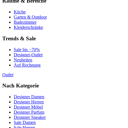
Räume & Bereiche
Küche
Garten & Outdoor
Badezimmer
Kleiderschränke
Trends & Sale
Sale bis −70%
Designer-Outlet
Neuheiten
Auf Rechnung
Outlet
Nach Kategorie
Designer Damen
Designer Herren
Designer Möbel
Designer Parfum
Designer Sneaker
Sale Damen
Sale Herren