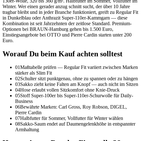
130er-Wolle, 320 bis 360 g/m². Halbfutter im Sommer, Vollfutter im
Winter. Wer einen gerader anzug schnitt sucht, der über 10 Jahre
tragbar bleibt und in jeder Branche funktioniert, greift zu Regular Fit
in Dunkelblau oder Anthrazit Super-110er-Kammgarn — diese
Kombination ist seit Jahrzehnten der zeitlose Standard. Premium-
Optionen bei BRAUN-Hamburg gehen bis 1.500 Euro,
Einstiegsangebote bei OTTO und Pierre Cardin starten unter 200
Euro.
Worauf Du beim Kauf achten solltest
01
Maßtabelle prüfen — Regular Fit variiert zwischen Marken
stärker als Slim Fit
02
Schulter sitzt punktgenau, ohne zu spannen oder zu hängen
03
Sakko zieht keine Falten am Knopf — auch nicht im Sitzen
04
Hose erlaubt vollen Sitzkomfort ohne Knie-Druck
05
Stoff Super-100er bis Super-110er-Schurwolle für Daily-
Business
06
Bewährte Marken: Carl Gross, Roy Robson, DIGEL,
Pierre Cardin
07
Halbfutter für Sommer, Vollfutter für Winter wählen
08
Sakko-Saum endet auf Daumengelenkhöhe in entspannter
Armhaltung