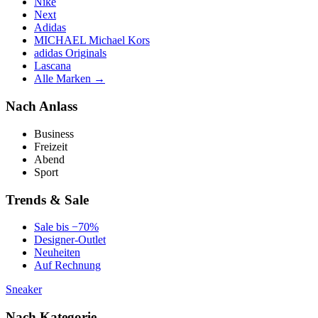
Nike
Next
Adidas
MICHAEL Michael Kors
adidas Originals
Lascana
Alle Marken →
Nach Anlass
Business
Freizeit
Abend
Sport
Trends & Sale
Sale bis −70%
Designer-Outlet
Neuheiten
Auf Rechnung
Sneaker
Nach Kategorie