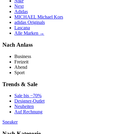
Nike
Next
Adidas
MICHAEL Michael Kors
adidas Originals
Lascana
Alle Marken →
Nach Anlass
Business
Freizeit
Abend
Sport
Trends & Sale
Sale bis −70%
Designer-Outlet
Neuheiten
Auf Rechnung
Sneaker
Nach Kategorie