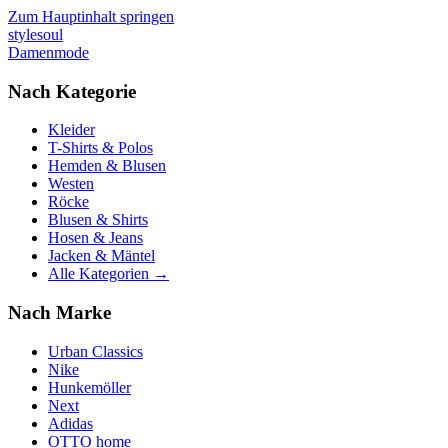
Zum Hauptinhalt springen
stylesoul
Damenmode
Nach Kategorie
Kleider
T-Shirts & Polos
Hemden & Blusen
Westen
Röcke
Blusen & Shirts
Hosen & Jeans
Jacken & Mäntel
Alle Kategorien →
Nach Marke
Urban Classics
Nike
Hunkemöller
Next
Adidas
OTTO home