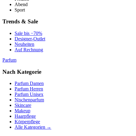
Abend
Sport
Trends & Sale
Sale bis −70%
Designer-Outlet
Neuheiten
Auf Rechnung
Parfum
Nach Kategorie
Parfum Damen
Parfum Herren
Parfum Unisex
Nischenparfum
Skincare
Makeup
Haarpflege
Körperpflege
Alle Kategorien →