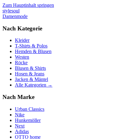
Zum Hauptinhalt springen
stylesoul
Damenmode
Nach Kategorie
Kleider
T-Shirts & Polos
Hemden & Blusen
Westen
Röcke
Blusen & Shirts
Hosen & Jeans
Jacken & Mäntel
Alle Kategorien →
Nach Marke
Urban Classics
Nike
Hunkemöller
Next
Adidas
OTTO home