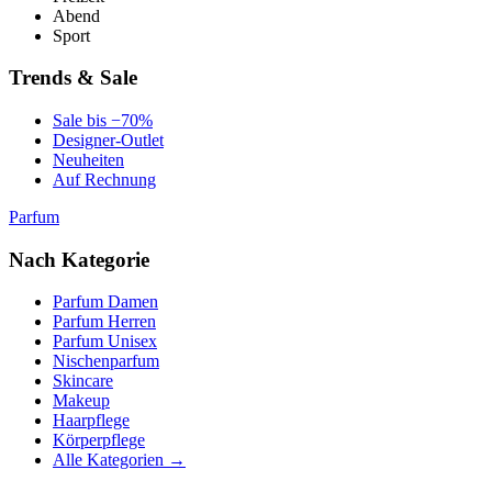
Abend
Sport
Trends & Sale
Sale bis −70%
Designer-Outlet
Neuheiten
Auf Rechnung
Parfum
Nach Kategorie
Parfum Damen
Parfum Herren
Parfum Unisex
Nischenparfum
Skincare
Makeup
Haarpflege
Körperpflege
Alle Kategorien →