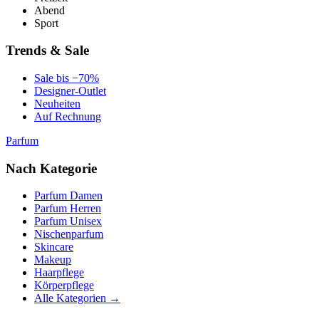
Abend
Sport
Trends & Sale
Sale bis −70%
Designer-Outlet
Neuheiten
Auf Rechnung
Parfum
Nach Kategorie
Parfum Damen
Parfum Herren
Parfum Unisex
Nischenparfum
Skincare
Makeup
Haarpflege
Körperpflege
Alle Kategorien →