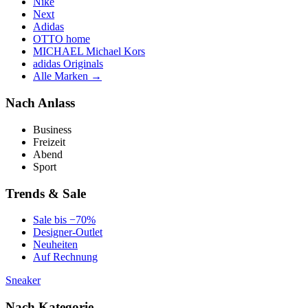
Nike
Next
Adidas
OTTO home
MICHAEL Michael Kors
adidas Originals
Alle Marken →
Nach Anlass
Business
Freizeit
Abend
Sport
Trends & Sale
Sale bis −70%
Designer-Outlet
Neuheiten
Auf Rechnung
Sneaker
Nach Kategorie