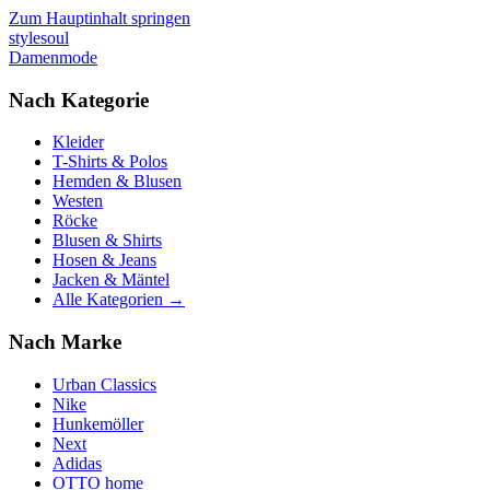
Zum Hauptinhalt springen
stylesoul
Damenmode
Nach Kategorie
Kleider
T-Shirts & Polos
Hemden & Blusen
Westen
Röcke
Blusen & Shirts
Hosen & Jeans
Jacken & Mäntel
Alle Kategorien →
Nach Marke
Urban Classics
Nike
Hunkemöller
Next
Adidas
OTTO home