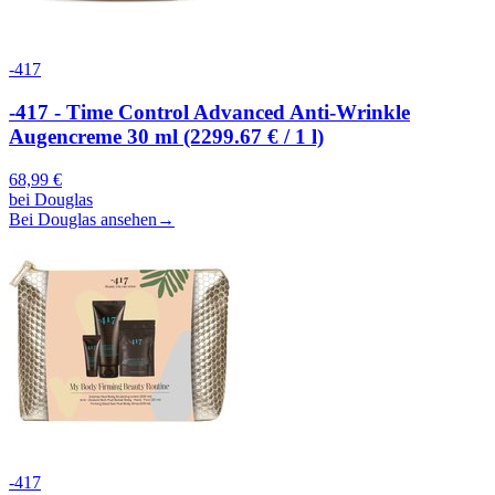
-417
-417 - Time Control Advanced Anti-Wrinkle
Augencreme 30 ml (2299.67 € / 1 l)
68,99
€
bei
Douglas
Bei Douglas ansehen
→
-417