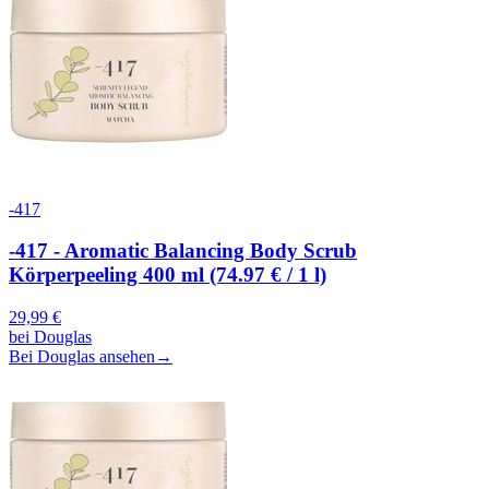
-417
-417 - Aromatic Balancing Body Scrub
Körperpeeling 400 ml (74.97 € / 1 l)
29,99
€
bei
Douglas
Bei Douglas ansehen
→