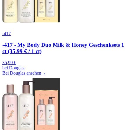
-417
-417 - My Body Duo Milk & Honey Geschenksets 1
ct (35.99 € / 1 ct)
35,99
€
bei
Douglas
Bei Douglas ansehen
→