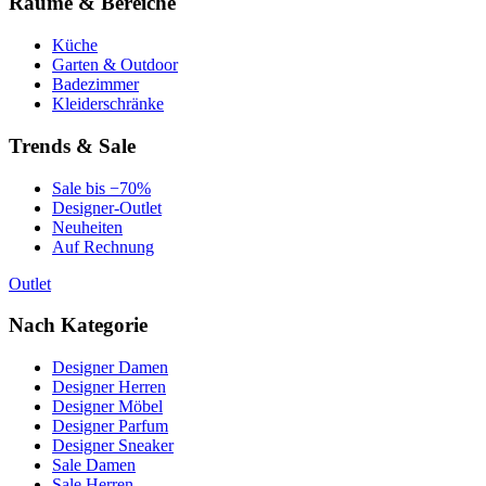
Räume & Bereiche
Küche
Garten & Outdoor
Badezimmer
Kleiderschränke
Trends & Sale
Sale bis −70%
Designer-Outlet
Neuheiten
Auf Rechnung
Outlet
Nach Kategorie
Designer Damen
Designer Herren
Designer Möbel
Designer Parfum
Designer Sneaker
Sale Damen
Sale Herren