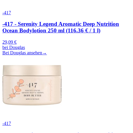
-417
-417 - Serenity Legend Aromatic Deep Nutrition
Ocean Bodylotion 250 ml (116.36 € / 1 l)
29,09
€
bei
Douglas
Bei Douglas ansehen
→
-417