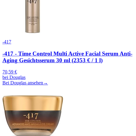
-417
-417 - Time Control Multi Active Facial Serum Anti-
Aging Gesichtsserum 30 ml (2353 € / 1 l)
70,59
€
bei
Douglas
Bei Douglas ansehen
→