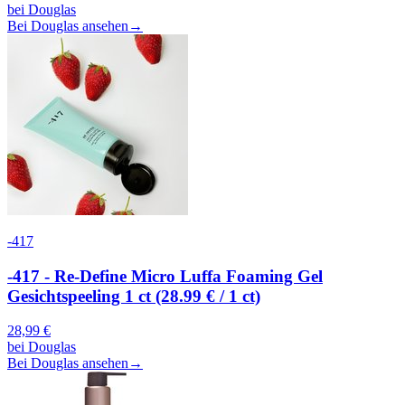
bei
Douglas
Bei Douglas ansehen
→
-417
-417 - Re-Define Micro Luffa Foaming Gel
Gesichtspeeling 1 ct (28.99 € / 1 ct)
28,99
€
bei
Douglas
Bei Douglas ansehen
→