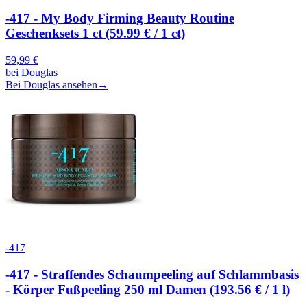
-417 - My Body Firming Beauty Routine
Geschenksets 1 ct (59.99 € / 1 ct)
59,99
€
bei
Douglas
Bei Douglas ansehen
→
-417
-417 - Straffendes Schaumpeeling auf Schlammbasis
- Körper Fußpeeling 250 ml Damen (193.56 € / 1 l)