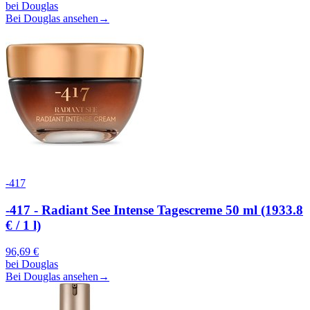
bei
Douglas
Bei Douglas ansehen
→
-417
-417 - Radiant See Intense Tagescreme 50 ml (1933.8
€ / 1 l)
96,69
€
bei
Douglas
Bei Douglas ansehen
→