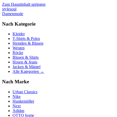
Zum Hauptinhalt springen
stylesoul
Damenmode
Nach Kategorie
Kleider
T-Shirts & Polos
Hemden & Blusen
Westen
Röcke
Blusen & Shirts
Hosen & Jeans
Jacken & Mäntel
Alle Kategorien →
Nach Marke
Urban Classics
Nike
Hunkemöller
Next
Adidas
OTTO home