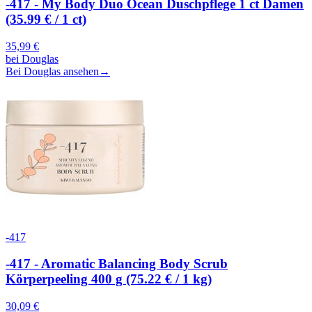
-417 - My Body Duo Ocean Duschpflege 1 ct Damen
(35.99 € / 1 ct)
35,99
€
bei
Douglas
Bei Douglas ansehen
→
-417
-417 - Aromatic Balancing Body Scrub
Körperpeeling 400 g (75.22 € / 1 kg)
30,09
€