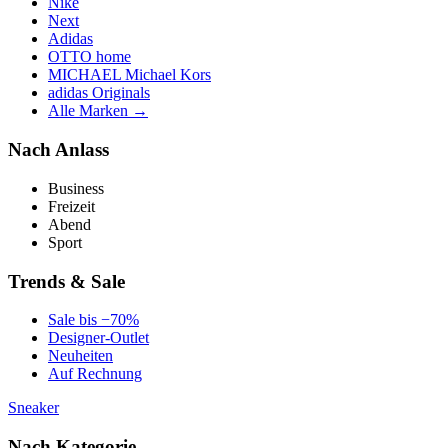
Nike
Next
Adidas
OTTO home
MICHAEL Michael Kors
adidas Originals
Alle Marken →
Nach Anlass
Business
Freizeit
Abend
Sport
Trends & Sale
Sale bis −70%
Designer-Outlet
Neuheiten
Auf Rechnung
Sneaker
Nach Kategorie