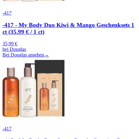
-417
-417 - My Body Duo Kiwi & Mango Geschenksets 1
ct (35.99 € / 1 ct)
35,99
€
bei
Douglas
Bei Douglas ansehen
→
-417