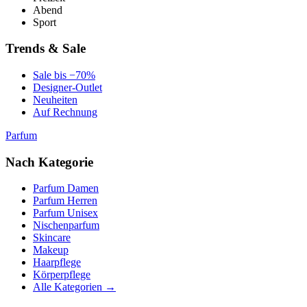
Abend
Sport
Trends & Sale
Sale bis −70%
Designer-Outlet
Neuheiten
Auf Rechnung
Parfum
Nach Kategorie
Parfum Damen
Parfum Herren
Parfum Unisex
Nischenparfum
Skincare
Makeup
Haarpflege
Körperpflege
Alle Kategorien →