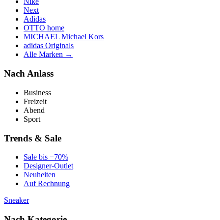
Nike
Next
Adidas
OTTO home
MICHAEL Michael Kors
adidas Originals
Alle Marken →
Nach Anlass
Business
Freizeit
Abend
Sport
Trends & Sale
Sale bis −70%
Designer-Outlet
Neuheiten
Auf Rechnung
Sneaker
Nach Kategorie