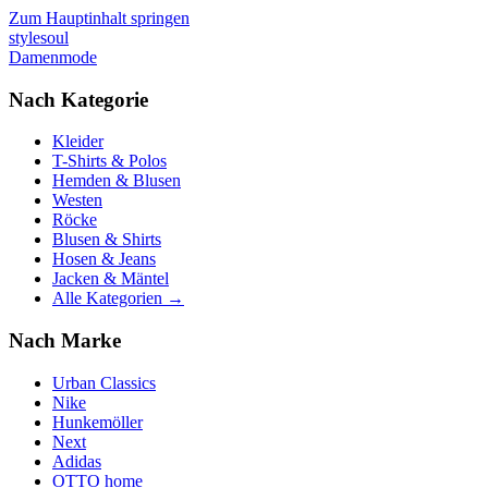
Zum Hauptinhalt springen
stylesoul
Damenmode
Nach Kategorie
Kleider
T-Shirts & Polos
Hemden & Blusen
Westen
Röcke
Blusen & Shirts
Hosen & Jeans
Jacken & Mäntel
Alle Kategorien →
Nach Marke
Urban Classics
Nike
Hunkemöller
Next
Adidas
OTTO home