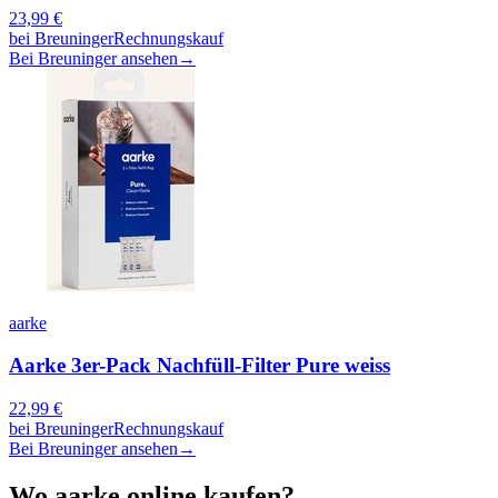
23,99
€
bei
Breuninger
Rechnungskauf
Bei Breuninger ansehen
→
aarke
Aarke 3er-Pack Nachfüll-Filter Pure weiss
22,99
€
bei
Breuninger
Rechnungskauf
Bei Breuninger ansehen
→
Wo
aarke
online kaufen?