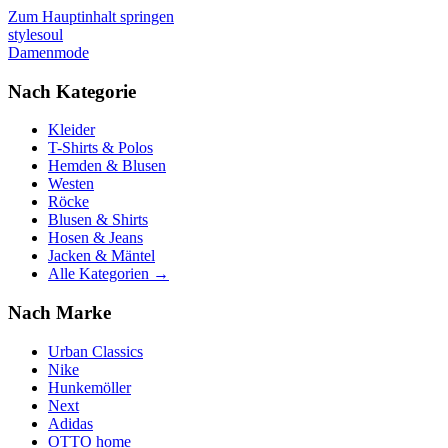
Zum Hauptinhalt springen
stylesoul
Damenmode
Nach Kategorie
Kleider
T-Shirts & Polos
Hemden & Blusen
Westen
Röcke
Blusen & Shirts
Hosen & Jeans
Jacken & Mäntel
Alle Kategorien →
Nach Marke
Urban Classics
Nike
Hunkemöller
Next
Adidas
OTTO home