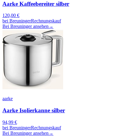
Aarke Kaffeebereiter silber
120,00
€
bei
Breuninger
Rechnungskauf
Bei Breuninger ansehen
→
aarke
Aarke Isolierkanne silber
94,99
€
bei
Breuninger
Rechnungskauf
Bei Breuninger ansehen
→