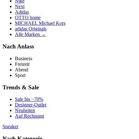
Nike
Next
Adidas
OTTO home
MICHAEL Michael Kors
adidas Originals
Alle Marken →
Nach Anlass
Business
Freizeit
Abend
Sport
Trends & Sale
Sale bis −70%
Designer-Outlet
Neuheiten
Auf Rechnung
Sneaker
Nach Kategorie