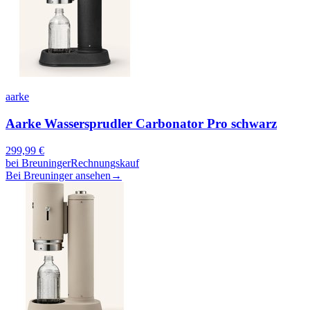
aarke
Aarke Wassersprudler Carbonator Pro schwarz
299,99
€
bei
Breuninger
Rechnungskauf
Bei Breuninger ansehen
→