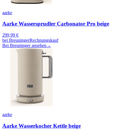
aarke
Aarke Wassersprudler Carbonator Pro beige
299,99
€
bei
Breuninger
Rechnungskauf
Bei Breuninger ansehen
→
aarke
Aarke Wasserkocher Kettle beige