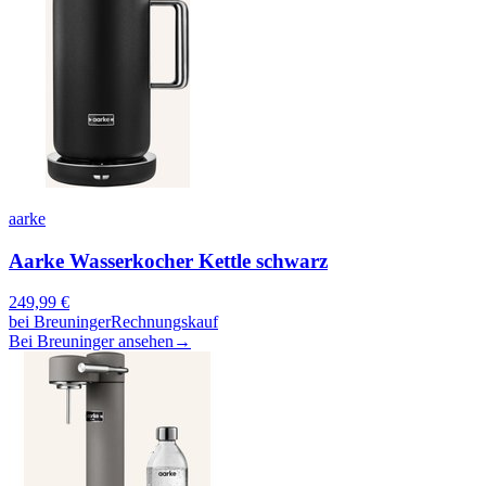
aarke
Aarke Wasserkocher Kettle schwarz
249,99
€
bei
Breuninger
Rechnungskauf
Bei Breuninger ansehen
→