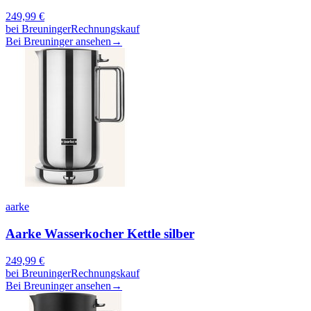
249,99
€
bei
Breuninger
Rechnungskauf
Bei Breuninger ansehen
→
aarke
Aarke Wasserkocher Kettle silber
249,99
€
bei
Breuninger
Rechnungskauf
Bei Breuninger ansehen
→