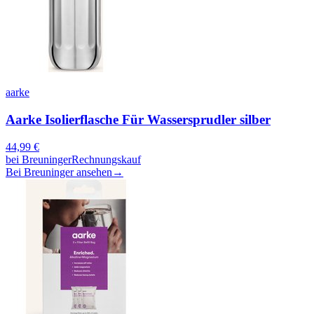
aarke
Aarke Isolierflasche Für Wassersprudler silber
44,99
€
bei
Breuninger
Rechnungskauf
Bei Breuninger ansehen
→