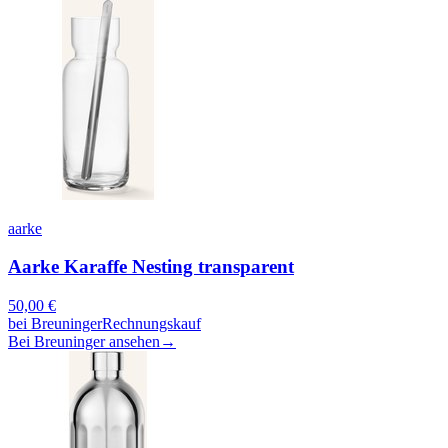
aarke
Aarke Karaffe Nesting transparent
50,00
€
bei
Breuninger
Rechnungskauf
Bei Breuninger ansehen
→