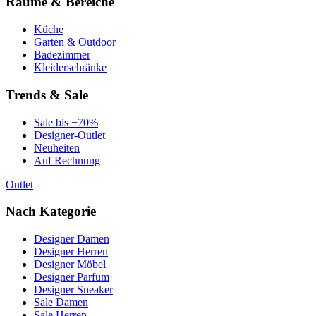
Räume & Bereiche
Küche
Garten & Outdoor
Badezimmer
Kleiderschränke
Trends & Sale
Sale bis −70%
Designer-Outlet
Neuheiten
Auf Rechnung
Outlet
Nach Kategorie
Designer Damen
Designer Herren
Designer Möbel
Designer Parfum
Designer Sneaker
Sale Damen
Sale Herren